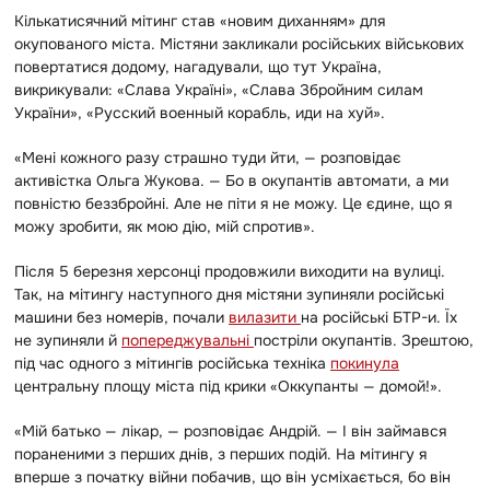
Кількатисячний мітинг став «новим диханням» для
окупованого міста. Містяни закликали російських військових
повертатися додому, нагадували, що тут Україна,
викрикували: «Слава Україні», «Слава Збройним силам
України», «Русский военный корабль, иди на хуй».
«Мені кожного разу страшно туди йти, — розповідає
активістка Ольга Жукова. — Бо в окупантів автомати, а ми
повністю беззбройні. Але не піти я не можу. Це єдине, що я
можу зробити, як мою дію, мій спротив».
Після 5 березня херсонці продовжили виходити на вулиці.
Так, на мітингу наступного дня містяни зупиняли російські
машини без номерів, почали
вилазити
на російські БТР-и. Їх
не зупиняли й
попереджувальні
постріли окупантів. Зрештою,
під час одного з мітингів російська техніка
покинула
центральну площу міста під крики «Оккупанты — домой!».
«Мій батько — лікар, — розповідає Андрій. — І він займався
пораненими з перших днів, з перших подій. На мітингу я
вперше з початку війни побачив, що він усміхається, бо він