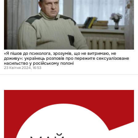
що
не
витримаю,
не
доживу»:
українець
розповів
про
пережите
сексуалізоване
насильство
«Я пішов до психолога, зрозумів, що не витримаю, не
у
доживу»: українець розповів про пережите сексуалізоване
російському
насильство у російському полоні
полоні
23 Квітня 2024, 16:53