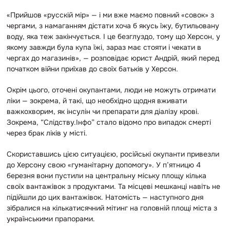
«Прийшов «русскій мір» — і ми вже маємо повний «совок» з
чергами, з намаганням дістати хоча б якусь їжу, бутильовану
воду, яка теж закінчується. І це безглуздо, тому що Херсон, у
якому завжди була купа їжі, зараз має стояти і чекати в
чергах до магазинів», — розповідає юрист Андрій, який перед
початком війни приїхав до своїх батьків у Херсон.
Окрім цього, оточені окупантами, люди не можуть отримати
ліки — зокрема, й такі, що необхідно щодня вживати
важкохворим, як інсулін чи препарати для діалізу крові.
Зокрема, “Слідству.Інфо” стало відомо про випадок смерті
через брак ліків у місті.
Скориставшись цією ситуацією, російські окупанти привезли
до Херсону свою «гуманітарну допомогу». У п’ятницю 4
березня вони пустили на центральну міську площу кілька
своїх вантажівок з продуктами. Та місцеві мешканці навіть не
підійшли до цих вантажівок. Натомість — наступного дня
зібралися на кількатисячний мітинг на головній площі міста з
українськими прапорами.