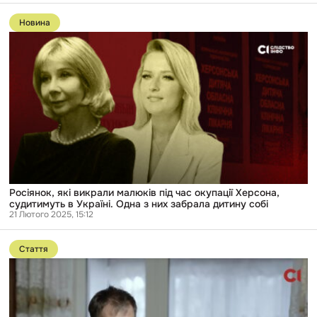
Перейти
до
Новина
публікації
Росіянок,
які
викрали
малюків
під
час
окупації
Херсона,
судитимуть
в
Україні.
Одна
з
них
Росіянок, які викрали малюків під час окупації Херсона,
забрала
судитимуть в Україні. Одна з них забрала дитину собі
дитину
21 Лютого 2025, 15:12
собі
Перейти
до
Стаття
публікації
«Я
пішов
до
психолога,
зрозумів,