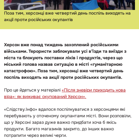
Поза тим, херсонці вже четвертий день поспіль виходять на
акції проти російських окупантів
Херсон вже понад тиждень захоплений російськими
військами. Терористи заблокували усі в’їзди та виїзди з
міста та блокують поставки ліків і продуктів, через що
міський голова назвав ситуацію в місті «гуманітарною
катастрофою». Поза тим, херсонці вже четвертий день
поспіль виходять на акції проти російських окупантів.
Про це йдеться у матеріалі
«Після зневіри приходить нова
віра»: як виживає окупований Херсон».
«Слідству.Інфо» вдалося поспілкуватися з херсонцями які
перебувають у оточеному окупантами місті. Вони розповіли,
що у Херсоні зараз дуже важко придбати хоча б якісь
продукти. Багато магазинів закрито, до інших важко
потрапити через великі черги.