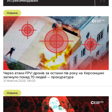
Усі рекомендовані
Перейти
до
Новина
публікації
Через
атаки
FPV-
дронів
за
останні
пів
року
на
Херсонщині
загинуло
понад
70
людей
Через атаки FPV-дронів за останні пів року на Херсонщині
— прокуратура
загинуло понад 70 людей — прокуратура
31 Жовтня 2025, 06:00
Перейти
до
Новина
публікації
Росія
проводить
насильницьке
витіснення