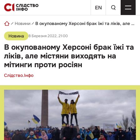
Skip
пошуковий
to
EN
запит
content
Новини
В окупованому Херсоні брак їжі та ліків, але містяни виходять на мітинги проти росіян
Новина
8 Березня 2022, 21:00
В окупованому Херсоні брак їжі та
ліків, але містяни виходять на
мітинги проти росіян
Слідство.Інфо