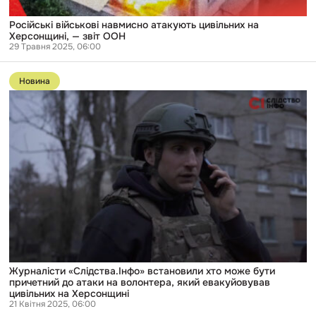
Російські військові навмисно атакують цивільних на
Херсонщині, — звіт ООН
29 Травня 2025, 06:00
Перейти
до
Новина
публікації
Журналісти
«Слідства.Інфо»
встановили
хто
може
бути
причетний
до
атаки
на
волонтера,
який
евакуйовував
цивільних
на
Херсонщині
Журналісти «Слідства.Інфо» встановили хто може бути
причетний до атаки на волонтера, який евакуйовував
цивільних на Херсонщині
21 Квітня 2025, 06:00