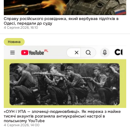
суду
Справу російського розвідника, який вербував підлітків в
Одесі, передали до суду
4 Серпня 2026, 16:10
Перейти
до
Новина
публікації
«ОУН
і
УПА
—
злочинці-
людиновбивці».
Як
мережа
з
майже
тисячі
акаунтів
розганяла
антиукраїнські
«ОУН і УПА — злочинці-людиновбивці». Як мережа з майже
настрої
тисячі акаунтів розганяла антиукраїнські настрої в
в
польському YouTube
польському
4 Серпня 2026, 14:00
YouTube