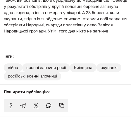
Також він розповів, що в сусідньому до Народичів селі Селець
у результаті обстрілів у другій половині березня загинула
одна людина, а інша померла у лікарні. А 23 березня, коли
окупанти, згідно із знайденим списком, ставили собі завдання
обстріляти Народичі, снаряди прилетіли у село Залісся
Народицької громади. Утім, того дня ніхто не загинув.
Теги:
війна
воєнні злочини росії
Київщина
окупація
російські воєнні злочинці
Поширити публікацію: