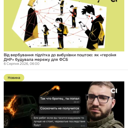
підлітка
до
вибухівки
поштою:
як
«героїня
ДНР»
будувала
мережу
для
ФСБ
Від вербування підлітка до вибухівки поштою: як «героїня
ДНР» будувала мережу для ФСБ
6 Серпня 2026, 06:00
Перейти
до
Новина
публікації
Справу
російського
розвідника,
який
вербував
підлітків
в
Одесі,
передали
до