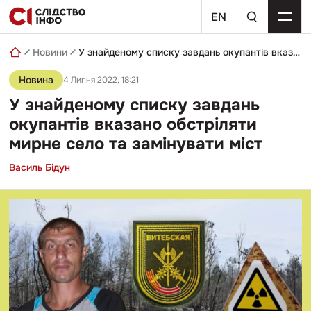
Skip
пошуковий
to
EN
запит
content
Новини
У знайденому списку завдань окупантів вказано обстріляти мирне село та замінувати міст
Новина
4 Липня 2022, 18:21
У знайденому списку завдань
окупантів вказано обстріляти
мирне село та замінувати міст
Василь Бідун