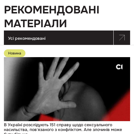
РЕКОМЕНДОВАНІ
МАТЕРІАЛИ
Усі рекомендовані
Перейти
до
Новина
публікації
В
Україні
розслідують
151
справу
щодо
сексуального
насильства,
повʼязаного
з
конфліктом.
Але
злочинів
може
В Україні розслідують 151 справу щодо сексуального
бути
насильства, повʼязаного з конфліктом. Але злочинів може
більше