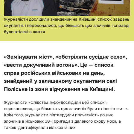
Журналісти дослідили знайдений на Київщині список завдань
окупантів і переконалися, що більшість цих злочинів і справді
були втілені в життя
«Замінувати міст», «обстріляти сусіднє село»,
«вести докучливий вогонь». Це — список
справ російських військових на день,
знайдений у залишеному окупантами селі
Поліське із зони відчуження на Київщині.
Журналісти «Слідства.Інфо»дослідили цей список і
переконалися, що більшість цих злочинів були втілені в життя.
Крім того, журналісти підтвердили причетність до цих
злочинів військових 38-ї бригади з далекого сходу Росії, а
також ідентифікували кількох із них.