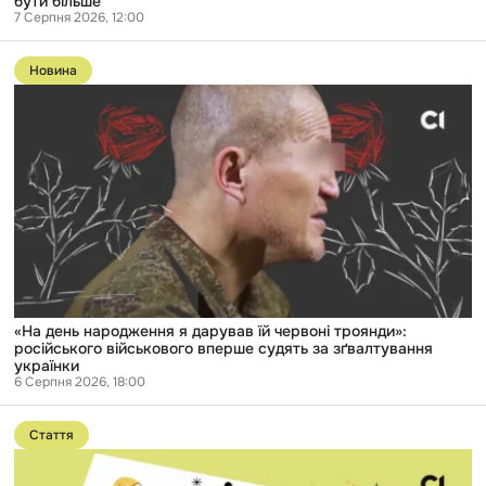
бути більше
7 Серпня 2026, 12:00
Перейти
до
Новина
публікації
«На
день
народження
я
дарував
їй
червоні
троянди»:
російського
військового
вперше
судять
за
зґвалтування
«На день народження я дарував їй червоні троянди»:
українки
російського військового вперше судять за зґвалтування
українки
6 Серпня 2026, 18:00
Перейти
до
Стаття
публікації
Від
вербування