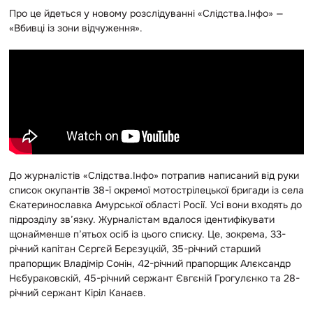
Про це йдеться у новому розслідуванні «Слідства.Інфо» —
«Вбивці із зони відчуження».
До журналістів «Слідства.Інфо» потрапив написаний від руки
список окупантів 38-ї окремої мотострілецької бригади із села
Єкатеринославка Амурської області Росії. Усі вони входять до
підрозділу зв’язку. Журналістам вдалося ідентифікувати
щонайменше п’ятьох осіб із цього списку. Це, зокрема, 33-
річний капітан Сєргєй Бєрєзуцкій, 35-річний старший
прапорщик Владімір Сонін, 42-річний прапорщик Алєксандр
Нєбураковскій, 45-річний сержант Євгєній Грогулєнко та 28-
річний сержант Кіріл Канаєв.