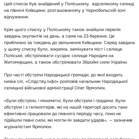
Цей список був знайдений у Поліському, відселеному селищі
на півночі Київщини, розташованому у Чорнобильскій зоні
відчуження.
Крім цього списку у Поліському також знайшли перелік
завдань окупантів на день, а саме на 23 березня. Це
приблизно за тиждень до звільнення Київщини. Серед завдань
у цьому списку було, зокрема, замінувати міст і селище
Поліське, обстрілювати сусіднє селище Народичі на
Житомирщині, а також обстрілювати Збройні сили України.
Про часті обстріли Народицької громади, до якої входить
низка сіл, «Слідству.Інфо» розповів начальник Народицької
селищної військової адміністрації Олег Ярмолюк.
«Були обстріли, і мінометні, були обстріли і градами, були
обстріли і з гелікоптерів, які на нашій території досить таки
ефективно працювали до певного періоду часу, поки не
підійшли певні сили, які могли їм завдати ударів»,
—
зазначив
журналістам Ярмолюк.