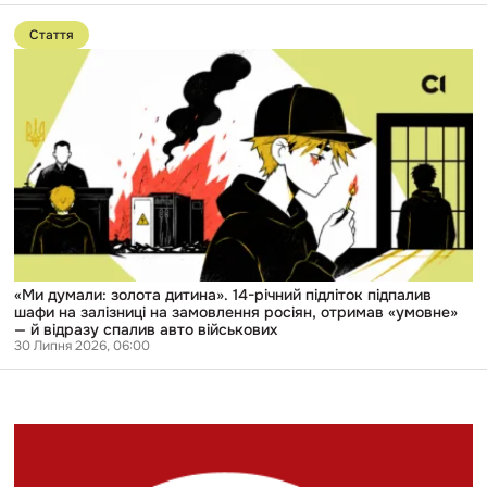
Перейти
до
Стаття
публікації
«Ми
думали:
золота
дитина».
14-
річний
підліток
підпалив
шафи
на
залізниці
на
замовлення
росіян,
«Ми думали: золота дитина». 14-річний підліток підпалив
отримав
шафи на залізниці на замовлення росіян, отримав «умовне»
«умовне»
— й відразу спалив авто військових
—
30 Липня 2026, 06:00
й
відразу
спалив
авто
військових