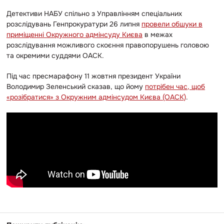
Детективи НАБУ спільно з Управлінням спеціальних
розслідувань Генпрокуратури 26 липня
провели обшуки в
приміщенні Окружного адмінсуду Києва
в межах
розслідування можливого скоєння правопорушень головою
та окремими суддями ОАСК.
Під час пресмарафону 11 жовтня президент України
Володимир Зеленський сказав, що йому
потрібен час, щоб
«розібратися» з Окружним адмінсудом Києва (ОАСК)
.