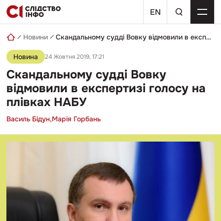
Skip
пошуковий
to
EN
запит
content
Новини
Скандальному судді Вовку відмовили в експертизі голосу на плівках НАБУ
Новина
24 Жовтня 2019, 17:21
Скандальному судді Вовку
відмовили в експертизі голосу на
плівках НАБУ
Василь Бідун,
Марія Горбань