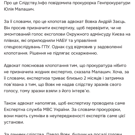
Про це Слідству.Інфо повідомила прокурорка Генпрокуратури
Юлія Малашич.
За її словами, про це клопотав адвокат Вовка Андрій Заєць.
Він просив призначити експертизу, щоб перевірити, чи не
змонтований голос ексголови Окружного адмінсуду Києва на
плівках, які оприлюднили НАБУ та управління
спецрозслідувань ГПУ. Однак суд відмовив у задоволенні
клопотання. Рішення не підлягає оскарженню.
Адвокат пояснював клопотання тим, що прокуратура нібито
не призначила жодних експертиз, сказала Малашич. Хоча, за
її словами, експертиза триває близько 2 місяців і затримка
пов’язана з тим, що Вовк не надав слідству зразків свого
голосу, тому зразки взяли з його інтерв’ю.
Також адвокат наполягав, щоб експертизу проводила саме
Експертна служба МВС України. За словами прокурорки,
вони мають сумніви в неупередженості експертів саме цієї
установи.
За даними слідства, Павло Вовк, будучи на посаді голови