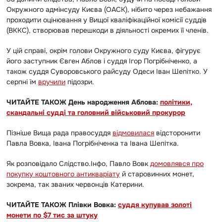
Окружного адмінсуду Києва (ОАСК), нібито через небажання
проходити оцінювання у Вищої кваліфікаційної комісії суддів
(ВККС), створював перешкоди в діяльності окремих її членів.
У цій справі, окрім голови Окружного суду Києва, фігурує
його заступник Євген Аблов і суддя Ігор Погрібніченко, а
також суддя Суворовського райсуду Одеси Іван Шепітко. У
серпні їм
вручили
підозри.
ЧИТАЙТЕ ТАКОЖ День народження Аблова:
політики,
скандальні судді та головний військовий прокурор
Пізніше Вища рада правосуддя
відмовилася
відсторонити
Павла Вовка, Івана Погрібніченка та Івана Шепітка.
Як розповідало Слідство.Інфо, Павло Вовк
домовлявся про
покупку коштовного антикваріату
й старовинних монет,
зокрема, так званих червонців Катерини.
ЧИТАЙТЕ ТАКОЖ Плівки Вовка:
суддя купував золоті
монети по $7 тис за штуку