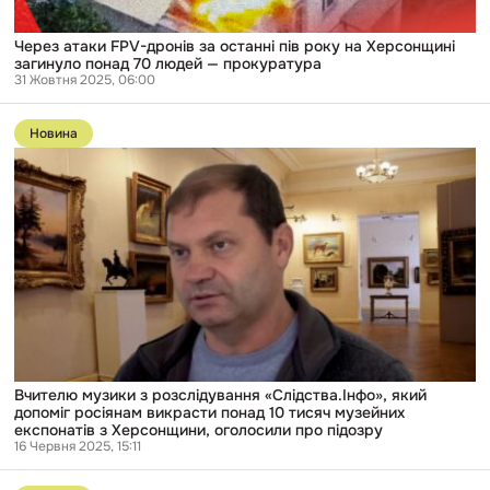
понад
70
людей
Через атаки FPV-дронів за останні пів року на Херсонщині
— прокуратура
загинуло понад 70 людей — прокуратура
31 Жовтня 2025, 06:00
Перейти
до
Новина
публікації
Вчителю
музики
з
розслідування
«Слідства.Інфо»,
який
допоміг
росіянам
викрасти
понад
10
тисяч
музейних
експонатів
Вчителю музики з розслідування «Слідства.Інфо», який
з
допоміг росіянам викрасти понад 10 тисяч музейних
Херсонщини,
експонатів з Херсонщини, оголосили про підозру
оголосили
16 Червня 2025, 15:11
про
Перейти
підозру