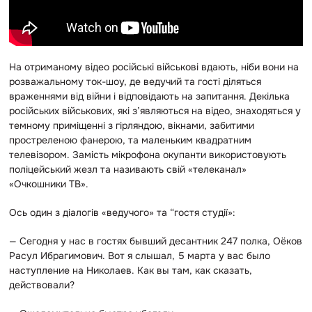
На отриманому відео російські військові вдають, ніби вони на
розважальному ток-шоу, де
ведучий та гості діляться
враженнями від війни і відповідають на запитання. Декілька
російських військових, які з’являються на відео, знаходяться у
темному приміщенні з гірляндою, вікнами, забитими
простреленою фанерою, та маленьким квадратним
телевізором. Замість мікрофона окупанти використовують
поліцейський жезл та називають свій «телеканал»
«Очкошники ТВ».
Ось один з діалогів «ведучого» та “гостя студії»:
— Сегодня у нас в гостях бывший десантник 247 полка, Оёков
Расул Ибрагимович. Вот я слышал, 5 марта у вас было
наступление на Николаев. Как вы там, как сказать,
действовали?