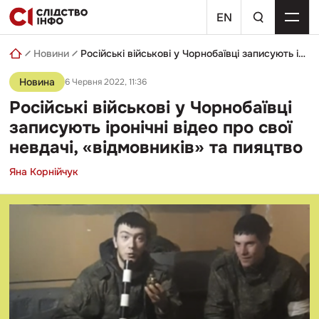
Skip
пошуковий
to
EN
запит
content
Новини
Російські військові у Чорнобаївці записують іронічні відео про свої невдачі, «відмовників» та пияцтво
Новина
6 Червня 2022, 11:36
Російські військові у Чорнобаївці
записують іронічні відео про свої
невдачі, «відмовників» та пияцтво
Яна Корнійчук