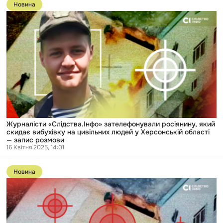
до
Новина
публікації
Журналісти
«Слідства.Інфо»
зателефонували
росіянину,
який
скидає
вибухівку
на
цивільних
людей
у
Херсонській
області
—
Журналісти «Слідства.Інфо» зателефонували росіянину, який
запис
скидає вибухівку на цивільних людей у Херсонській області
розмови
— запис розмови
16 Квітня 2025, 14:01
Перейти
до
Новина
публікації
Херсонська
прокуратура
відкрила
1650
кримінальних