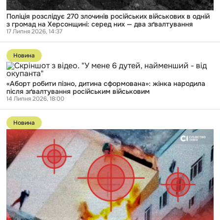
серед
них
Поліція розслідує 270 злочинів російських військових в одній
—
з громад на Херсонщині: серед них — два зґвалтування
два
17 Липня 2026, 14:37
зґвалтування
Перейти
до
Новина
публікації
«Аборт
робити
«Аборт робити пізно, дитина сформована»: жінка народила
пізно,
після зґвалтування російським військовим
дитина
14 Липня 2026, 18:00
сформована»:
жінка
Перейти
народила
до
після
Новина
публікації
зґвалтування
Через
російським
атаки
військовим
FPV-
дронів
за
останні
пів
року
на
Херсонщині
загинуло