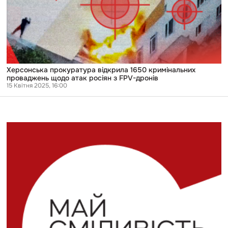
проваджень
щодо
атак
росіян
з
FPV-
дронів
Херсонська прокуратура відкрила 1650 кримінальних
проваджень щодо атак росіян з FPV-дронів
15 Квітня 2025, 16:00