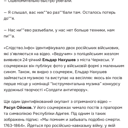
— Ошеломительно быстро убегали.
— Я слышал, вас них**во раз**бали там. Осталось потерь
до**я.
— Нас ни**ево разъебали, у нас нет больше техники, нам
пи**а.
«Слідство.Інфо» ідентифікувало двох російських військових,
які з’являються на відео. «Ведучим» з поліцейським жезлом
виявився
24-річний
Ельдар Нахушев
з міста Черкеськ. У
соцмережах він публікує фото у військовій формі з маленьким
сином. Також, як видно з соцмереж, Ельдар Нахушев
займається музикою та виступає на весіллях: якось він посів
перше місце у номінації “Інструментальна музика” конкурсу
художньої творчості «Солдати антитерору».
Ще один ідентифікований окупант з отриманого відео —
Расул
Ойоков.
У його соцмережах чимало постів з прапором
та символікою Республіки Адигея. Під одним із таких
зображень підпис: «Мы помним и забывать подобно смерти.
1763-1864». Йдеться про російсько-кавказьку війну, у якій