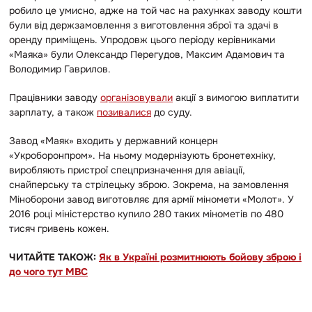
робило це умисно, адже на той час на рахунках заводу кошти
були від держзамовлення з виготовлення зброї та здачі в
оренду приміщень. Упродовж цього періоду керівниками
«Маяка» були Олександр Перегудов, Максим Адамович та
Володимир Гаврилов.
Працівники заводу
організовували
акції з вимогою виплатити
зарплату, а також
позивалися
до суду.
Завод «Маяк» входить у державний концерн
«Укроборонпром». На ньому модернізують бронетехніку,
виробляють пристрої спецпризначення для авіації,
снайперську та стрілецьку зброю. Зокрема, на замовлення
Міноборони завод виготовляє для армії міномети «Молот». У
2016 році міністерство купило 280 таких мінометів по 480
тисяч гривень кожен.
ЧИТАЙТЕ ТАКОЖ:
Як в Україні розмитнюють бойову зброю і
до чого тут МВС