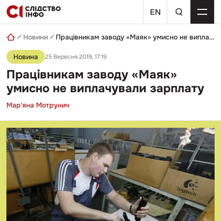
Skip
пошуковий
to
EN
запит
content
Новини
Працівникам заводу «Маяк» умисно не виплачували зарплату
Новина
25 Вересня 2019, 17:19
Працівникам заводу «Маяк»
умисно не виплачували зарплату
Мар'яна Мотрунич