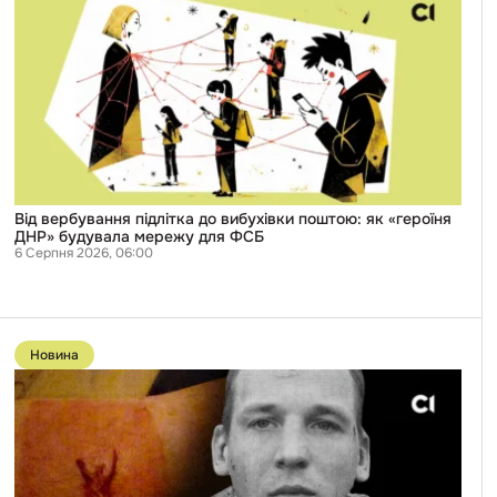
вербування
підлітка
до
вибухівки
поштою:
як
«героїня
ДНР»
будувала
мережу
для
ФСБ
Від вербування підлітка до вибухівки поштою: як «героїня
ДНР» будувала мережу для ФСБ
6 Серпня 2026, 06:00
Перейти
до
Новина
публікації
У
«Скелі»
відмовилися
коментувати
описані
«Слідством.Інфо»
випадки