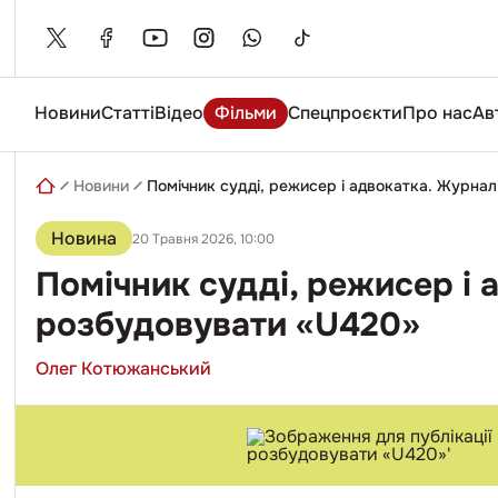
Skip
to
content
Новини
Статті
Відео
Фільми
Спецпроєкти
Про нас
Ав
Введіть
пошуковий
запит
Новини
Помічник судді, режисер і адвокатка. Журна
Новина
20 Травня 2026, 10:00
Помічник судді, режисер і 
розбудовувати «U420»
Олег Котюжанський