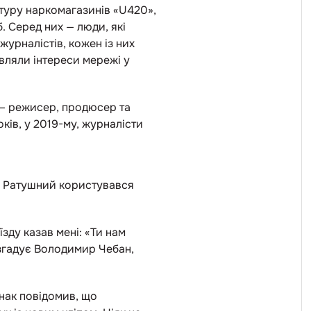
туру наркомагазинів «U420»,
. Серед них — люди, які
журналістів, кожен із них
вляли інтереси мережі у
 — режисер, продюсер та
ків, у 2019-му, журналісти
р Ратушний користувався
їзду казав мені: «Ти нам
 згадує Володимир Чебан,
днак повідомив, що