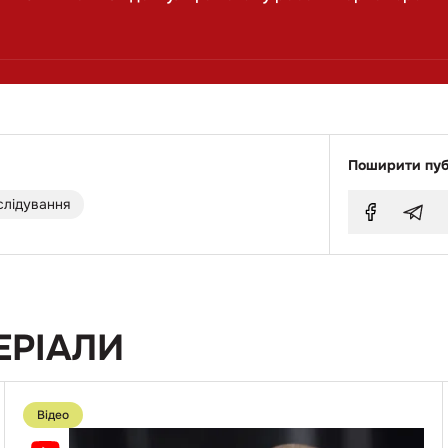
Поширити пуб
слідування
ЕРІАЛИ
Перейти
до
Відео
публікації
Ґвалтував