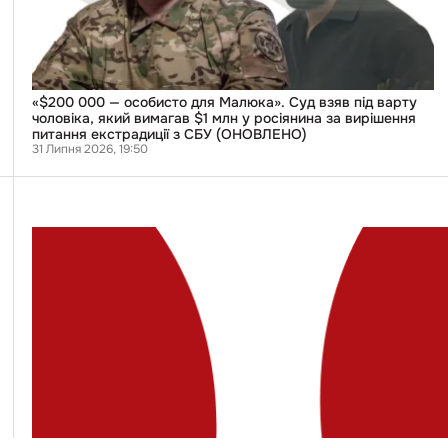
взяв
під
варту
чоловіка,
який
вимагав
$1
«$200 000 — особисто для Малюка». Суд взяв під варту
млн
чоловіка, який вимагав $1 млн у росіянина за вирішення
у
питання екстрадиції з СБУ (ОНОВЛЕНО)
росіянина
31 Липня 2026, 19:50
за
вирішення
питання
екстрадиції
з
СБУ
(ОНОВЛЕНО)