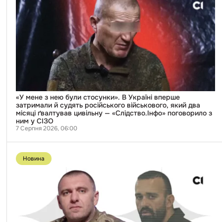
мене
з
нею
були
стосунки».
В
Україні
вперше
затримали
й
судять
російського
військового,
«У мене з нею були стосунки». В Україні вперше
який
затримали й судять російського військового, який два
два
місяці ґвалтував цивільну — «Слідство.Інфо» поговорило з
місяці
ним у СІЗО
ґвалтував
7 Серпня 2026, 06:00
цивільну
—
Перейти
«Слідство.Інфо»
до
Новина
поговорило
публікації
з
«$200
ним
000
у
—
СІЗО
особисто
для
Малюка».
Суд