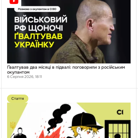
два
місяці
в
підвалі:
поговорили
з
російським
окупантом
Ґвалтував два місяці в підвалі: поговорили з російським
окупантом
6 Серпня 2026, 18:11
Перейти
до
Стаття
публікації
«Ми
думали:
золота
дитина».
14-
річний
підліток