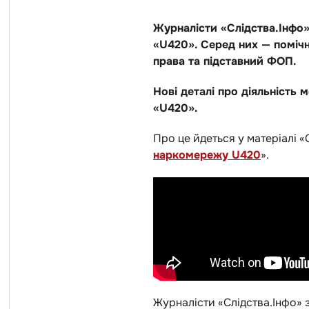
Журналісти «Слідства.Інфо»
«U420». Серед них — помічн
права та підставний ФОП.
Нові деталі про діяльність 
«U420».
Про це йдеться у матеріалі «
наркомережу U420
».
Журналісти «Слідства.Інфо»