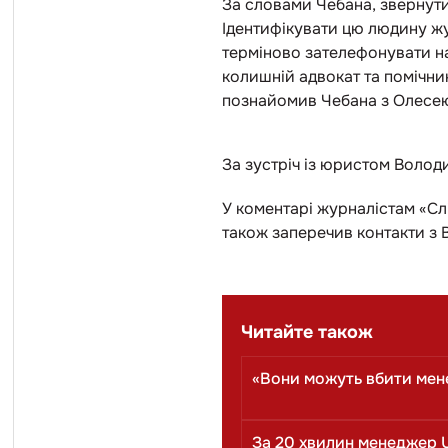
За словами Чебана, звернути
Ідентифікувати цю людину жу
терміново зателефонувати н
колишній адвокат та помічник
познайомив Чебана з Олесею
За зустріч із юристом Воло
У коментарі журналістам «Сл
також заперечив контакти з
Читайте також
«Вони можуть вбити мен
За 20 хвилин менеджер 