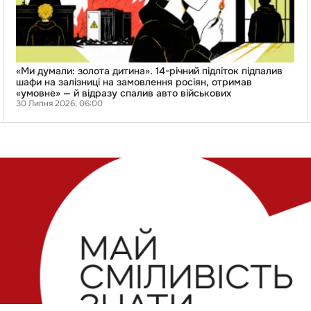
підпалив
шафи
на
залізниці
на
замовлення
росіян,
«Ми думали: золота дитина». 14-річний підліток підпалив
отримав
шафи на залізниці на замовлення росіян, отримав
«умовне»
«умовне» — й відразу спалив авто військових
—
30 Липня 2026, 06:00
й
відразу
спалив
авто
військових