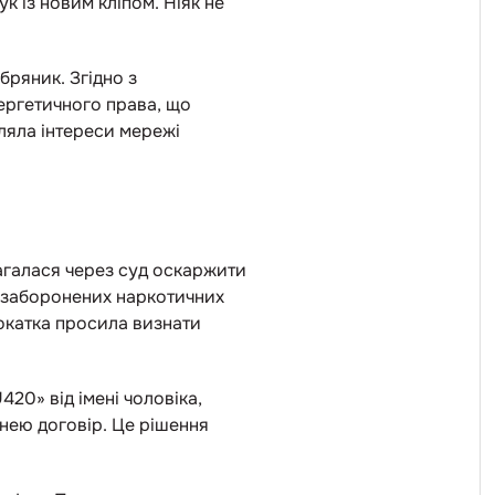
 із новим кліпом. Ніяк не
ряник. Згідно з
нергетичного права, що
ляла інтереси мережі
агалася через суд оскаржити
у заборонених наркотичних
окатка просила визнати
420» від імені чоловіка,
нею договір. Це рішення