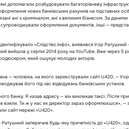
 які допомагали розбудовувати багаторівневу інфраструк
формлення нових банківських рахунків на підставних осіб
язані ані з криміналом, ані з великим бізнесом. За даними 
 супроводжували оформлення документів, інші — предста
 ідентифікувало «Слідство.Інфо», виявився Ігор Ратушний
кий вийшов у серпні 2014 року на YouTube. Вже через 5 ро
продюсером, який ошукує молодих акторів.
на — чоловіка, на якого зареєстрували сайт U420, — Іго
воджував його під час відвідувань банківських установ.
ого банку. Я казав адресу — він викликав таксі. Після при
не взяли. Ти ж у нас як директор зараз оформлюєшся», —
али сайт мережі «U420».
р Ратушний заперечив будь-яку причетність до «U420», о