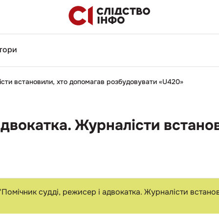
тори
лісти встановили, хто допомагав розбудовувати «U420»
адвокатка. Журналісти встано