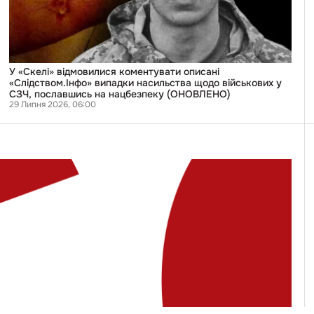
насильства
щодо
військових
у
СЗЧ,
пославшись
на
У «Скелі» відмовилися коментувати описані
нацбезпеку
«Слідством.Інфо» випадки насильства щодо військових у
(ОНОВЛЕНО)
СЗЧ, пославшись на нацбезпеку (ОНОВЛЕНО)
29 Липня 2026, 06:00