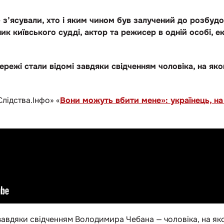
 з’ясували, хто і яким чином був залучений до розбуд
ик київського судді, актор та режисер в одній особі, е
мережі стали відомі завдяки свідченням чоловіка, на я
Слідства.Інфо» «
Вони можуть вбити мене»: українець, н
 завдяки свідченням Володимира Чебана — чоловіка, на я