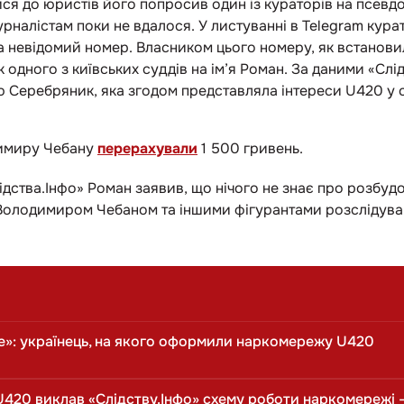
ся до юристів його попросив один із кураторів на псевдо
рналістам поки не вдалося. У листуванні в Telegram кур
а невідомий номер. Власником цього номеру, як встанови
 одного з київських суддів на ім’я Роман. За даними «Слід
 Серебряник, яка згодом представляла інтереси U420 у с
димиру Чебану
перерахували
1 500 гривень.
ідства.Інфо» Роман заявив, що нічого не знає про розбуд
 Володимиром Чебаном та іншими фігурантами розслідува
е»: українець, на якого оформили наркомережу U420
U420 виклав «Слідству.Інфо» схему роботи наркомережі 