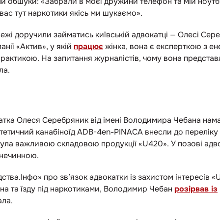
 обшуки: «Забрали в моєї дружини телефон та мій ноутбук
вас тут наркотики якісь ми шукаємо».
і доручили займатись київській адвокатці — Олесі Сереб
нії «Актив», у якій
працює
жінка, вона є експерткою з е
практикою. На запитання журналістів, чому вона представ
ла.
тка Олеся Серебряник від імені Володимира Чебана нам
нтетичний канабіноїд ADB-4en-PINACA внесли до перелік
була важливою складовою продукції «U420». У позові адв
 нечинною.
ства.Інфо» про зв’язок адвокатки із захистом інтересів «U
на та їзду під наркотиками, Володимир Чебан
розірвав із
ла.