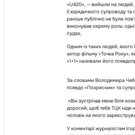
«U420», — вийшли на людей,
її юридичного супроводу та о
раніше публічно не були пов’
виконував окрему роль: одні
судах.
Одним із таких людей, якого
актор фільму «Точка Року», я
«1+1» називали його псевдо
За словами Володимира Чеба
псевдо «Похресник» та супро
«Він зустрічав мене біля кожн
дорогий, щоб тебе ТЦК ніде 
чоловік на якого зареєструв
У коментарі журналістам Іго