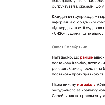
нещодавно у нього проводили
обґрунтували, сказали, що у 
Юридичним супроводом мереж
інформацією юридичної компа
підтверджується її судовою 
«U420», адвокатка не відпові
Олеся Серебряник
Нагадаємо, що
раніше
адвока
постанову Кабміну, якою си
речовин. Саме ця речовина 
постанову протиправною та
Після виходу
матеріалу
«Слід
засудженого за крадіжку чов
Серебряник не прокоментува