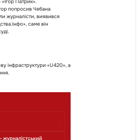
 «Ігор Патрик».
атор попросив Чебана
ли журналісти, виявився
ства.Інфо», саме він
уді.
ову інфраструктури «U420», а
ння.
— журналістський