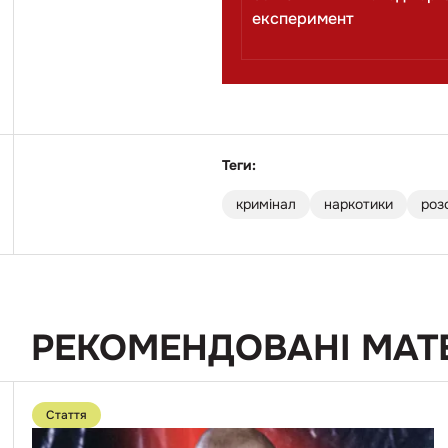
експеримент
Теги:
кримінал
наркотики
роз
РЕКОМЕНДОВАНІ МАТ
Перейти
до
Стаття
публікації
«У