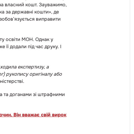
за власний кошт. Зауважимо,
а за державні кошти», де
 зобовʼязується виправити
ту освіти МОН. Однак у
 її додали під час друку. І
ходила експертизу, а
ог) рукопису оригіналу або
ністерстві.
а та доганами зі штрафними
очин. Він вважає свій вирок