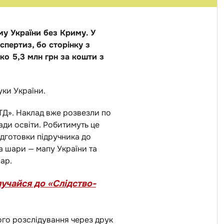
му України без Криму. У
спертиз, бо сторінку з
ко 5,3 млн грн за кошти з
уки України.
ТД». Наклад вже розвезли по
ади освіти. Робитимуть це
ідготовки підручника до
а шари — мапу України та
ар.
лучайся до
«Слідство-
го розслідування через друк