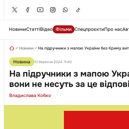
Skip
to
content
Новини
Статті
Відео
Фільми
Спецпроєкти
Про нас
Ав
Введіть
пошуковий
запит
Новини
На підручники з мапою України без Криму вит
Новина
10 Вересня 2024, 11:40
На підручники з мапою Укра
вони не несуть за це відпов
Владислава Кобко