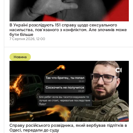
повʼязаного
з
конфліктом.
Але
злочинів
може
В Україні розслідують 151 справу щодо сексуального
бути
насильства, повʼязаного з конфліктом. Але злочинів може
більше
бути більше
7 Серпня 2026, 12:00
Перейти
до
Новина
публікації
Справу
російського
розвідника,
який
вербував
підлітків
в
Одесі,
передали
до
суду
Справу російського розвідника, який вербував підлітків в
Одесі, передали до суду