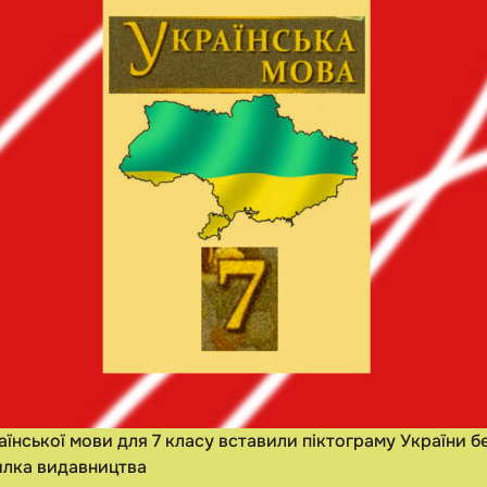
аїнської мови для 7 класу вставили піктограму України б
милка видавництва