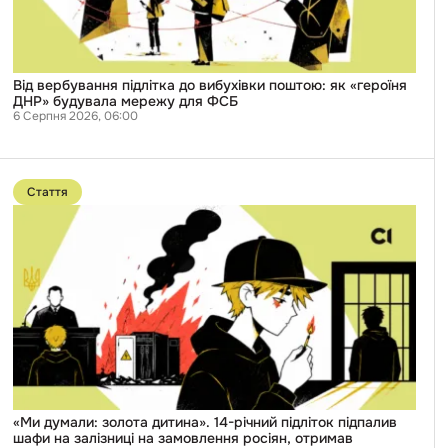
ДНР»
будувала
мережу
для
ФСБ
Від вербування підлітка до вибухівки поштою: як «героїня
ДНР» будувала мережу для ФСБ
6 Серпня 2026, 06:00
Перейти
до
Стаття
публікації
«Ми
думали:
золота
дитина».
14-
річний
підліток
підпалив
шафи
на
залізниці
на
замовлення
росіян,
«Ми думали: золота дитина». 14-річний підліток підпалив
отримав
шафи на залізниці на замовлення росіян, отримав