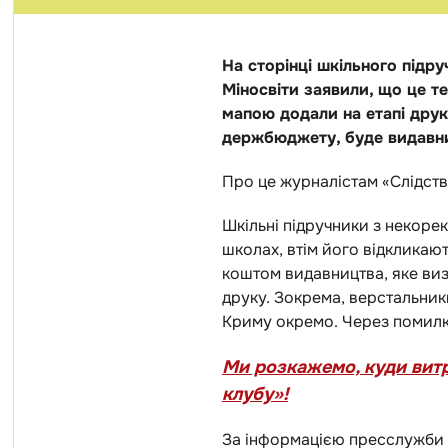
На сторінці шкільного підру
Міносвіти заявили, що це те
мапою додали на етапі друк
держбюджету, буде видавни
Про це журналістам «Слідств
Шкільні підручники з некор
школах, втім його відкликаю
коштом видавництва, яке виз
друку. Зокрема, верстальник
Криму окремо. Через помилк
Ми розкажемо, куди витр
клубу»
!
За інформацією пресслужби 