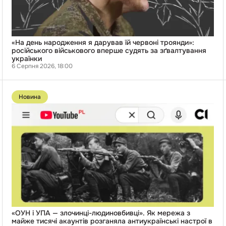
російського
військового
вперше
судять
за
зґвалтування
«На день народження я дарував їй червоні троянди»:
українки
російського військового вперше судять за зґвалтування
українки
6 Серпня 2026, 18:00
Перейти
до
Новина
публікації
«ОУН
і
УПА
—
злочинці-
людиновбивці».
Як
мережа
з
майже
тисячі
акаунтів
розганяла
антиукраїнські
«ОУН і УПА — злочинці-людиновбивці». Як мережа з
настрої
майже тисячі акаунтів розганяла антиукраїнські настрої в