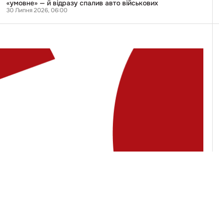
«умовне»
«умовне» — й відразу спалив авто військових
—
30 Липня 2026, 06:00
й
відразу
спалив
авто
військових