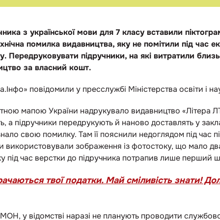
чника з української мови для 7 класу вставили піктогра
хнічна помилка видавництва, яку не помітили під час ек
у. Передруковувати підручники, на які витратили близь
цтво за власний кошт.
а.Інфо» повідомили у пресслужбі Міністерства освіти і на
ектною мапою України надрукувало видавництво «Літера Л
ть, а підручники передрукують й наново доставлять у закл
нало свою помилку. Там її пояснили недоглядом під час п
и використовували зображення із фотостоку, що мало дв
у під час верстки до підручника потрапив лише перший ш
ачаються твої податки. Май сміливість знати! До
МОН, у відомстві наразі не планують проводити службово