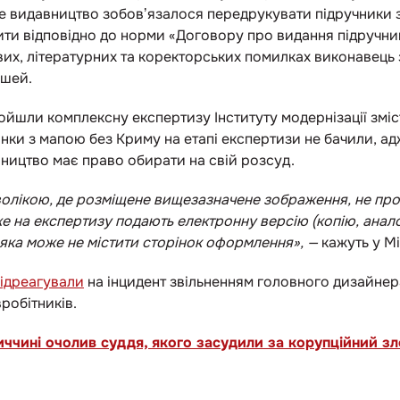
же видавництво зобовʼязалося передрукувати підручники 
ти відповідно до норми «Договору про видання підручник
вих, літературних та коректорських помилках виконавець
ошей.
йшли комплексну експертизу Інституту модернізації зміс
нки з мапою без Криму на етапі експертизи не бачили, адже
ництво має право обирати на свій розсуд.
олікою, де розміщене вищезазначене зображення, не про
дже на експертизу подають електронну версію (копію, анал
 яка може не містити сторінок оформлення», —
кажуть у Мі
ідреагували
на інцидент звільненням головного дизайнер
вробітників.
иччині очолив суддя, якого засудили за корупційний зл