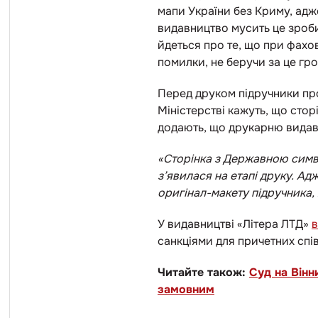
мапи України без Криму, ад
видавництво мусить це зроби
йдеться про те, що при фахо
помилки, не беручи за це гр
Перед друком підручники про
Міністерстві кажуть, що сторі
додають, що друкарню видав
«Сторінка з Державною симв
з’явилася на етапі друку. А
оригінал-макету підручника,
У видавництві «Літера ЛТД»
в
санкціями для причетних спі
Читайте також:
Суд на Вінн
замовним