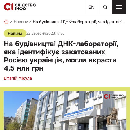
Skip
пошуковий
to
EN
запит
content
Новини
На будівництві ДНК-лабораторії, яка ідентифікує закатованих Росією українців, могли вкрасти 4,5 млн грн
Новина
22 Вересня 2023, 17:36
На будівництві ДНК-лабораторії,
яка ідентифікує закатованих
Росією українців, могли вкрасти
4,5 млн грн
Віталій Мікула