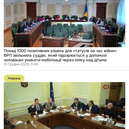
рішень
для
«татусів
на
час
війни»:
ВРП
звільнила
суддю,
який
підозрюється
у
Понад 1000 позитивних рішень для «татусів на час війни»:
допомозі
ВРП звільнила суддю, який підозрюється у допомозі
чоловікам
чоловікам уникати мобілізації через опіку над дітьми
уникати
15 Грудня 2025, 11:46
мобілізації
Перейти
через
до
опіку
Новина
публікації
над
Слідчі
дітьми
ДБР
не
допитали
керівництво
Бюро,
попри
ймовірне
фігурування
їх