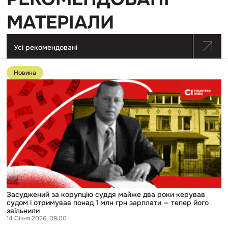
МАТЕРІАЛИ
Усі рекомендовані
Перейти
до
Новина
публікації
Засуджений
за
корупцію
суддя
майже
два
роки
керував
судом
і
отримував
понад
1
млн
Засуджений за корупцію суддя майже два роки керував
грн
судом і отримував понад 1 млн грн зарплати — тепер його
зарплати
звільнили
—
14 Січня 2026, 09:00
тепер