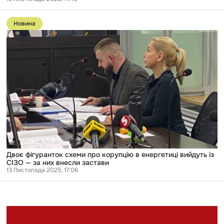
з
Перейти
можливістю
до
вийти
Новина
публікації
під
Двоє
заставу
фігуранток
схеми
про
корупцію
в
енергетиці
вийдуть
із
СІЗО
—
за
них
внесли
застави
Двоє фігуранток схеми про корупцію в енергетиці вийдуть із
СІЗО — за них внесли застави
13 Листопада 2025, 17:06