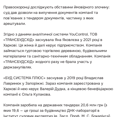
Правоохоронці досліджують обставини ймовірного злочину:
суд дав дозволи на вилучення документів компанії та
пов’язаних з тендером документів, частинку з яких
арештували.
Згідно з даними аналітичної системи YouControl, ТОВ
«ТРАНСБУДСХІД» заснувала Яна Яковлєва у 2021 році в
Харкові. Ця жінка й далі керує підприємством. Компанія
займається гуртовою торгівлею деревиною, будівельними
матеріалами та санітарно-технічним обладнанням. Компанія
«ТРАНСБУДСХІД» жодного разу не брала
участь у
держзакупівлях.
«БУД СИСТЕМА ПЛЮС» заснував у 2019 році Владислав
Лавринюк у Запоріжжі. Зараз компанія зареєстрована у
Харкові й нею керує Валерій Дудка, а кінцевою бенефіціаркою
компанії є Ольга Кулакова.
Компанія заробила на державних тендерах 20,6 млн грн (з
яких 19,6 — це гроші за будівництво ДНК-лабораторії в
Інститут судових експертиз ім. Засл. Проф. М. С. Бокаріуса).