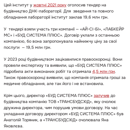
Цей інститут у
жовтні 2021 року
оголосив тендер на
будівництво ДНК-лабораторії. Для зведення та повного
обладнання лабораторії інститут заклав 19,6 млн грн.
У тендері взяли участь три компанії — «АЙ-СІ-БІ», «ЛАБКЕЙР
МС» і «БУД СИСТЕМА ПЛЮС». Договір уклали з останньою
компанією, бо вона запропонувала найнижчу ціну за свої
послуги — 19,5 млн грн.
У 2023 році будівництвом зацікавилися правоохоронці. Вони
провели експертизу та виявили, що «БУД СИСТЕМА ПЛЮС»
підробила акти виконаних робіт та отримала
4,5 млн грн
.
Також правоохоронці виявили, що компанія отримала гроші за
медичне обладнання, але так його і не встановила.
Крім цього, директор «БУД СИСТЕМА ПЛЮС»
залучив
до
будівництва компанію ТОВ «ТРАНСБУДСХІД», яку очолює
дружина директора, чим порушив умови договору. На час
укладання договору директором «БУД СИСТЕМА ПЛЮС» був
Анатолій Торяник, а «ТРАНСБУДСХІД» очолювала Яна
Яковлєва.