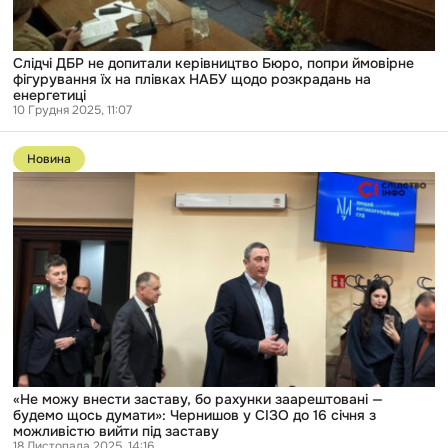
на
плівках
НАБУ
щодо
Слідчі ДБР не допитали керівництво Бюро, попри ймовірне
розкрадань
фігурування їх на плівках НАБУ щодо розкрадань на
на
енергетиці
енергетиці
10 Грудня 2025, 11:07
Перейти
до
Новина
публікації
«Не
можу
внести
заставу,
бо
рахунки
заарештовані
—
будемо
щось
думати»:
Чернишов
у
СІЗО
«Не можу внести заставу, бо рахунки заарештовані —
до
будемо щось думати»: Чернишов у СІЗО до 16 січня з
16
можливістю вийти під заставу
січня
18 Листопада 2025, 14:16