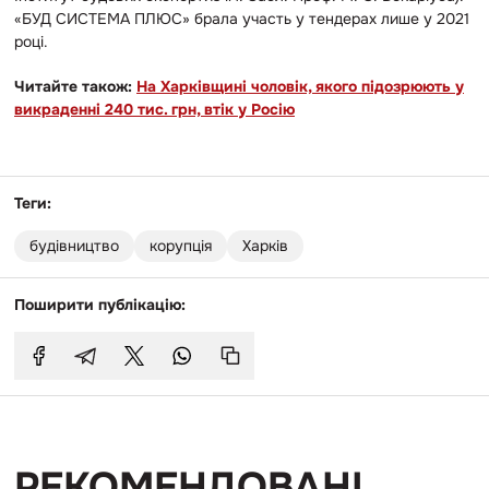
«БУД СИСТЕМА ПЛЮС» брала участь у тендерах лише у 2021
році.
Читайте також:
На Харківщині чоловік, якого підозрюють у
викраденні 240 тис. грн, втік у Росію
Теги:
будівництво
корупція
Харків
Поширити публікацію:
РЕКОМЕНДОВАНІ