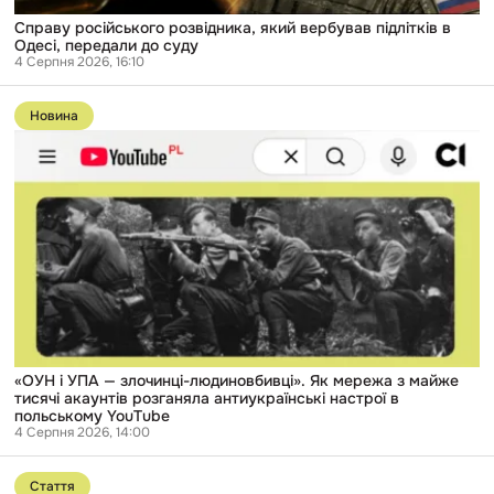
Справу російського розвідника, який вербував підлітків в
Одесі, передали до суду
4 Серпня 2026, 16:10
Перейти
до
Новина
публікації
«ОУН
і
УПА
—
злочинці-
людиновбивці».
Як
мережа
з
майже
тисячі
акаунтів
розганяла
антиукраїнські
«ОУН і УПА — злочинці-людиновбивці». Як мережа з майже
настрої
тисячі акаунтів розганяла антиукраїнські настрої в
в
польському YouTube
польському
4 Серпня 2026, 14:00
YouTube
Перейти
до
Стаття