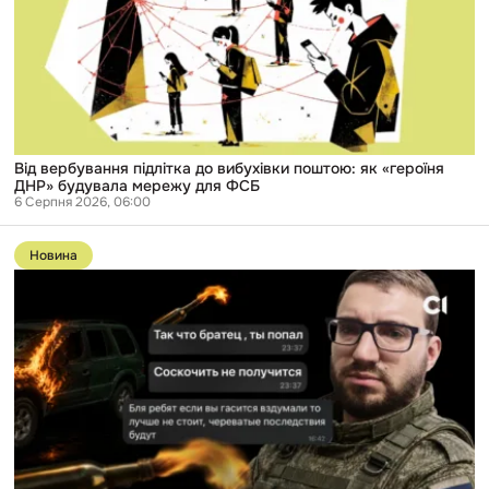
вибухівки
поштою:
як
«героїня
ДНР»
будувала
мережу
для
ФСБ
Від вербування підлітка до вибухівки поштою: як «героїня
ДНР» будувала мережу для ФСБ
6 Серпня 2026, 06:00
Перейти
до
Новина
публікації
Справу
російського
розвідника,
який
вербував
підлітків
в
Одесі,
передали
до
суду