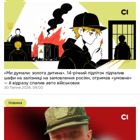
публікації
«Ми
думали:
золота
дитина».
14-
річний
підліток
підпалив
шафи
на
залізниці
на
замовлення
росіян,
«Ми думали: золота дитина». 14-річний підліток підпалив
отримав
шафи на залізниці на замовлення росіян, отримав «умовне»
«умовне»
— й відразу спалив авто військових
—
30 Липня 2026, 06:00
й
Перейти
відразу
до
спалив
Новина
публікації
авто
«Колоті
військових
рани,
соски
порізані»:
фігуранту
з