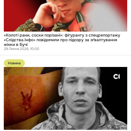
спецрепортажу
«Слідства.Інфо»
повідомили
про
підозру
за
зґвалтування
жінки
«Колоті рани, соски порізані»: фігуранту з спецрепортажу
в
«Слідства.Інфо» повідомили про підозру за зґвалтування
Бучі
жінки в Бучі
29 Липня 2026, 10:00
Перейти
до
Новина
публікації
У
«Скелі»
відмовилися
коментувати
описані
«Слідством.Інфо»
випадки
насильства
щодо
військових
у
СЗЧ,
пославшись