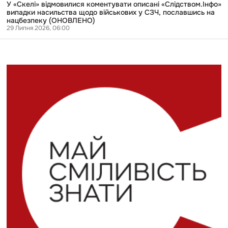
на
У «Скелі» відмовилися коментувати описані «Слідством.Інфо»
нацбезпеку
випадки насильства щодо військових у СЗЧ, пославшись на
(ОНОВЛЕНО)
нацбезпеку (ОНОВЛЕНО)
29 Липня 2026, 06:00