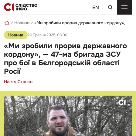
Skip
пошуковий
to
EN
запит
content
Новини
«Ми зробили прорив державного кордону», — 47-ма бригада ЗСУ про бої в Бєлгородській області Росії
Новина
20 Травня 2025, 08:00
«Ми зробили прорив державного
кордону», — 47-ма бригада ЗСУ
про бої в Бєлгородській області
Росії
Настя Станко