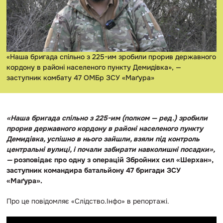
«Наша бригада спільно з 225-им зробили прорив державного
кордону в районі населеного пункту Демидівка», —
заступник комбату 47 ОМБр ЗСУ «Маґура»
«Наша бригада спільно з 225-им (полком — ред.) зробили
прорив державного кордону в районі населеного пункту
Демидівка, успішно в нього зайшли, взяли під контроль
центральні вулиці, і почали забирати навколишні посадки»,
—
розповідає про одну з операцій Збройних сил «Шерхан»,
заступник командира батальйону 47 бригади ЗСУ
«Маґура».
Про це повідомляє «Слідство.Інфо» в репортажі.