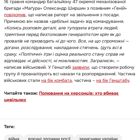
16 травня командир батальйону 47 окремої механізованої
бригади «Маґура» Олександр Ширшин з позивним «Геній»
повідомив
, що написав рапорт на звільнення з посади.
Причиною він назвав «дебільні задачі» від командування.
«Колись розповім деталі, але тупорила втрата людей,
тремтіння перед безтолковим генералітєтом крім як до
провалів не призводить ні до чого. Все, на що спроможні —
догани, розслідування, накладання стягнень. Ідуть всі в
сраку. «Політичні» ігри і оцінка реального стану справ не
відповідає ні дійсності, ні можливостям. Загралися»
, —
написав військовий. У Генштабі
заявили
, що створили робочу
групу й проаналізують всі накази та розпорядженняl. Частина
військових стали
на бік комбата
, частина –
на бік Генштабу
.
Читайте також:
Полювання на херсонців: хто вбиває
цивільних
Теги:
війна
воєнні злочини росії
захисники україни