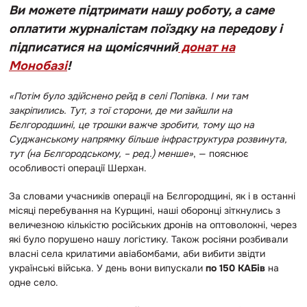
Ви можете підтримати нашу роботу, а саме
оплатити журналістам поїздку на передову і
підписатися на щомісячний
донат на
Монобазі
!
«Потім було здійснено рейд в селі Попівка. І ми там
закріпились. Тут, з тої сторони, де ми зайшли на
Бєлгородшині, це трошки важче зробити, тому що на
Суджанському напрямку більше інфраструктура розвинута,
тут (на Бєлгородському, – ред.) менше»
, — пояснює
особливості операції Шерхан.
За словами учасників операції на Бєлгородщині, як і в останні
місяці перебування на Курщині, наші оборонці зіткнулись з
величезною кількістю російських дронів на оптоволокні, через
які було порушено нашу логістику. Також росіяни розбивали
власні села крилатими авіабомбами, аби вибити звідти
українські війська. У день вони випускали
по 150 КАБів
на
одне село.