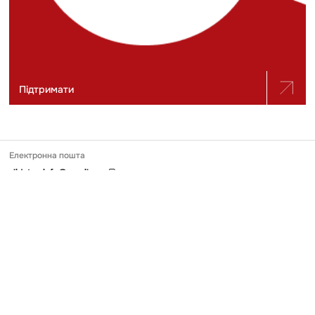
Підтримати
Електронна пошта
slidstvo.info@gmail.com
Номер телефону
+ 38 (050) 975-56-21
Поштова адреса
Україна, 04071, місто Київ, вул. Щекавицька, будинок 30/39, квартира
248
Ідентифікатор онлайн-медіа в Реєстрі
№ R-40-03691