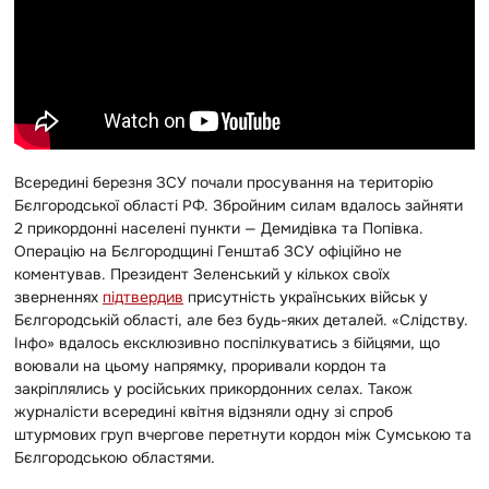
Всередині березня ЗСУ почали просування на територію
Бєлгородської області РФ. Збройним силам вдалось зайняти
2 прикордонні населені пункти — Демидівка та Попівка.
Операцію на Бєлгородщині Генштаб ЗСУ офіційно не
коментував. Президент Зеленський у кількох своїх
зверненнях
підтвердив
присутність українських військ у
Бєлгородській області, але без будь-яких деталей. «Слідству.
Інфо» вдалось ексклюзивно поспілкуватись з бійцями, що
воювали на цьому напрямку, проривали кордон та
закріплялись у російських прикордонних селах. Також
журналісти всередині квітня відзняли одну зі спроб
штурмових груп вчергове перетнути кордон між Сумською та
Бєлгородською областями.