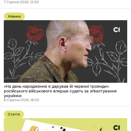
7 Серпня 2026, 12:00
Перейти
до
Новина
публікації
«На
день
народження
я
дарував
їй
червоні
троянди»:
російського
військового
вперше
судять
за
зґвалтування
«На день народження я дарував їй червоні троянди»:
українки
російського військового вперше судять за зґвалтування
українки
6 Серпня 2026, 18:00
Перейти
до
Стаття
публікації
Від
вербування