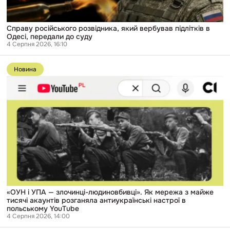
суду
Справу російського розвідника, який вербував підлітків в
Одесі, передали до суду
4 Серпня 2026, 16:10
Перейти
до
Новина
публікації
«ОУН
і
УПА
—
злочинці-
людиновбивці».
Як
мережа
з
майже
тисячі
акаунтів
розганяла
антиукраїнські
«ОУН і УПА — злочинці-людиновбивці». Як мережа з майже
настрої
тисячі акаунтів розганяла антиукраїнські настрої в
в
польському YouTube
польському
4 Серпня 2026, 14:00
YouTube