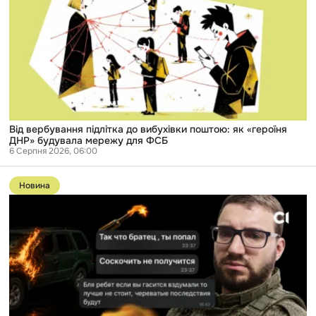
підлітка
до
вибухівки
поштою:
як
«героїня
ДНР»
будувала
мережу
для
ФСБ
Від вербування підлітка до вибухівки поштою: як «героїня
ДНР» будувала мережу для ФСБ
6 Серпня 2026, 06:00
Перейти
до
Новина
публікації
Справу
російського
розвідника,
який
вербував
підлітків
в
Одесі,
передали
до