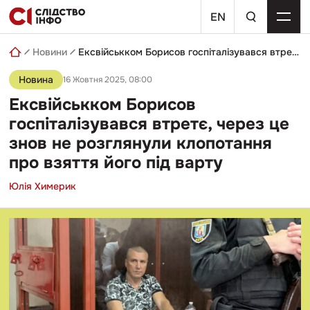
Skip
пошуковий
to
EN
запит
content
Новини
Ексвійськком Борисов госпіталізувався втретє, через це знов не розглянули клопотання про взяття його під варту
Новина
16 Жовтня 2025, 08:00
Ексвійськком Борисов
госпіталізувався втретє, через це
знов не розглянули клопотання
про взяття його під варту
Юлія Химерик