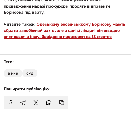
СЗЧ і ухилення від служби.
Саме в рамках цього
провадження наразі прокурори просять відправити
Борисова під варту.
Читайте також:
Одеському ексвійськкому Борисову мають
обрати запобіжний захід, але з однієї лікарні він швидко
виписався в іншу. Засідання перенесли на 13 жовтня
Теги:
війна
суд
Поширити публікацію: