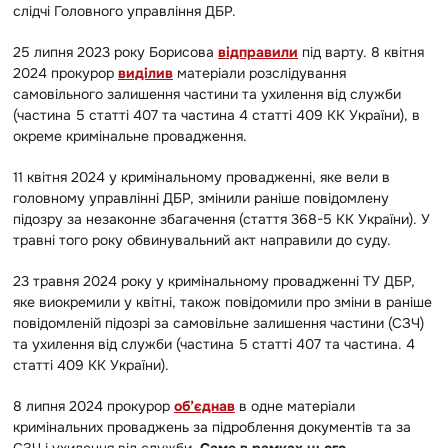
слідчі Головного управління ДБР.
25 липня 2023 року Борисова
відправили
під варту. 8 квітня
2024 прокурор
виділив
матеріали розслідування
самовільного залишення частини та ухилення від служби
(частина 5 статті 407 та частина 4 статті 409 КК України), в
окреме кримінальне провадження.
11 квітня 2024 у кримінальному провадженні, яке вели в
головному управлінні ДБР, змінили раніше повідомлену
підозру за незаконне збагачення (стаття 368-5 КК України). У
травні того року обвинувальний акт направили до суду.
23 травня 2024 року у кримінальному провадженні ТУ ДБР,
яке виокремили у квітні, також повідомили про зміни в раніше
повідомленій підозрі за самовільне залишення частини (СЗЧ)
та ухилення від служби (частина 5 статті 407 та частина. 4
статті 409 КК України).
8 липня 2024 прокурор
об’єднав
в одне матеріали
кримінальних проваджень за підроблення документів та за