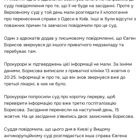
суду повідомлення про те, що її не буде на засіданні. Проте у
Верховному суді у той день мали розглядати її клопотання
про перенесення справи з Одеси в Київ. Інші ж були відсутні з
поважних причин та завчасно повідомили про це суд.
Один з адвокатів додав у письмовому повідомленні, що Євген
Борисов звернувся до іншого приватного медзакладу та
перебуває там.
Прокурори ж підтверджень цієї інформації не мали. За їхніми
даними, Борисова виписали з приватної клініки 13 жовтня о
20:25. Інформації ж про те, що він знов звернувся вже до
третьої лікарні, в них не було.
Прокурори попросили суд про коротку перерву, щоб
перевірити інформацію про вже третю госпіталізацію
Борисова. Засідання перенесли на наступний день, 15
жовтня. На це засідання зʼявились двоє захисників Борисова.
Суддя повідомила, що цього дня в Києві у Вищому
антикорупційному суді розглядається інша справа Євгена