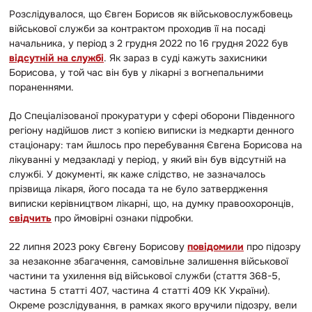
Розслідувалося, що Євген Борисов як військовослужбовець
військової служби за контрактом проходив її на посаді
начальника, у період з 2 грудня 2022 по 16 грудня 2022 був
відсутній на службі
. Як зараз в суді кажуть захисники
Борисова, у той час він був у лікарні з вогнепальними
пораненнями.
До Спеціалізованої прокуратури у сфері оборони Південного
регіону надійшов лист з копією виписки із медкарти денного
стаціонару: там йшлось про перебування Євгена Борисова на
лікуванні у медзакладі у період, у який він був відсутній на
службі. У документі, як каже слідство, не зазначалось
прізвища лікаря, його посада та не було затвердження
виписки керівництвом лікарні, що, на думку правоохоронців,
свідчить
про ймовірні ознаки підробки.
22 липня 2023 року Євгену Борисову
повідомили
про підозру
за незаконне збагачення, самовільне залишення військової
частини та ухилення від військової служби (стаття 368-5,
частина 5 статті 407, частина 4 статті 409 КК України).
Окреме розслідування, в рамках якого вручили підозру, вели