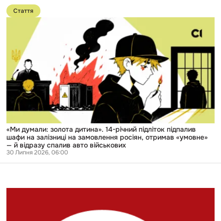
Перейти
до
Стаття
публікації
«Ми
думали:
золота
дитина».
14-
річний
підліток
підпалив
шафи
на
залізниці
на
замовлення
росіян,
«Ми думали: золота дитина». 14-річний підліток підпалив
отримав
шафи на залізниці на замовлення росіян, отримав «умовне»
«умовне»
— й відразу спалив авто військових
—
30 Липня 2026, 06:00
й
відразу
спалив
авто
військових