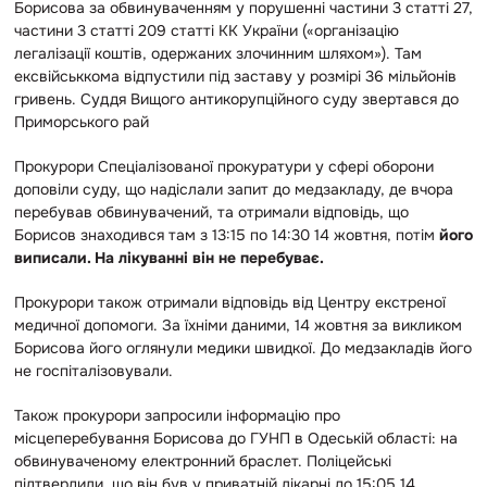
Борисова за обвинуваченням у порушенні частини 3 статті 27,
частини 3 статті 209 статті КК України («організацію
легалізації коштів, одержаних злочинним шляхом»). Там
ексвійськкома відпустили під заставу у розмірі 36 мільйонів
гривень. Суддя Вищого антикорупційного суду звертався до
Приморського рай
Прокурори Спеціалізованої прокуратури у сфері оборони
доповіли суду, що надіслали запит до медзакладу, де вчора
перебував обвинувачений, та отримали відповідь, що
Борисов знаходився там з 13:15 по 14:30 14 жовтня, потім
його
виписали. На лікуванні він не перебуває.
Прокурори також отримали відповідь від Центру екстреної
медичної допомоги. За їхніми даними, 14 жовтня за викликом
Борисова його оглянули медики швидкої. До медзакладів його
не госпіталізовували.
Також прокурори запросили інформацію про
місцеперебування Борисова до ГУНП в Одеській області: на
обвинуваченому електронний браслет. Поліцейські
підтвердили, що він був у приватній лікарні до 15:05 14