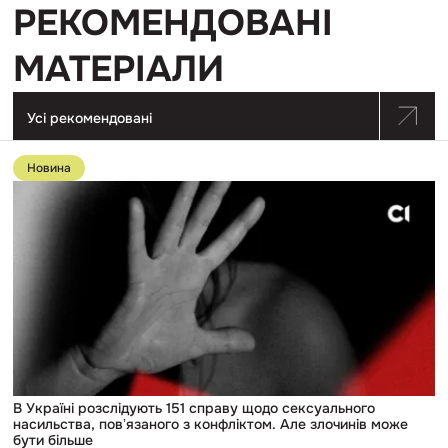
РЕКОМЕНДОВАНІ
МАТЕРІАЛИ
Усі рекомендовані
Перейти
до
Новина
публікації
В
Україні
розслідують
151
справу
щодо
сексуального
насильства,
повʼязаного
з
конфліктом.
Але
злочинів
може
В Україні розслідують 151 справу щодо сексуального
бути
насильства, повʼязаного з конфліктом. Але злочинів може
більше
бути більше