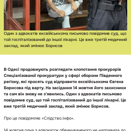
Один з адвокатів ексвійськкома письмово повідомив суд, що
той госпіталізований до іншої лікарні. Це вже третій медичний
заклад, який змінює Борисов
В Одесі продовжують розглядати клопотання прокурорів
Спеціалізованої прокуратури у сфері оборони Південного
регіону, які просять суд відправити ексвійськкома Євгена
Борисова під варту. На засідання 14 жовтня його захисники
та сам він знову не зʼявились. Один з адвокатів письмово
повідомив суд, що той госпіталізований до іншої лікарні. Це
вже третій медичний заклад, який змінює Борисов.
Про це повідомляє «Слідство.Інфо».
14 жовтня одна з адвокаток обвинуваченого не направила до