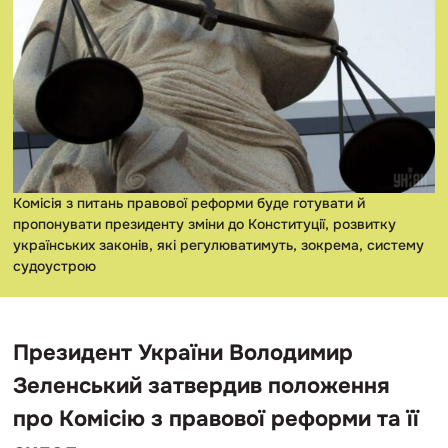
Комісія з питань правової реформи буде готувати й
пропонувати президенту зміни до Конституції, розвитку
українських законів, які регулюватимуть, зокрема, систему
судоустрою
Президент України Володимир
Зеленський затвердив положення
про Комісію з правової реформи та її