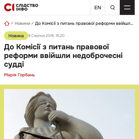
Skip
пошуковий
to
EN
запит
content
Новини
До Комісії з питань правової реформи ввійшли недоброчесні судді
Новина
8 Серпня 2019, 15:20
До Комісії з питань правової
реформи ввійшли недоброчесні
судді
Марія Горбань