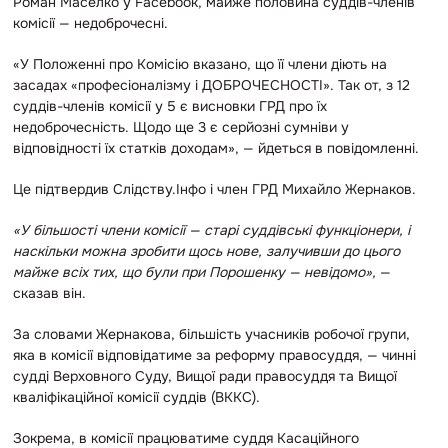
Роман Маселко у Facebook, майже половина суддів-членів
комісії — недоброчесні.
«У Положенні про Комісію вказано, що її члени діють на
засадах «професіоналізму і ДОБРОЧЕСНОСТІ». Так от, з 12
суддів-членів комісії у 5️ є висновки ГРД про їх
недоброчесність. Щодо ще 3 є серйозні сумніви у
відповідності їх статків доходам», — йдеться в повідомленні.
Це підтвердив Слідству.Інфо і член ГРД Михайло Жернаков.
«У більшості члени комісії — старі суддівські функціонери, і
наскільки можна зробити щось нове, залучивши до цього
майже всіх тих, що були при Порошенку — невідомо»,
—
сказав він.
За словами Жернакова, більшість учасників робочої групи,
яка в комісії відповідатиме за реформу правосуддя, — чинні
судді Верховного Суду, Вищої ради правосуддя та Вищої
кваліфікаційної комісії суддів (ВККС).
Зокрема, в комісії працюватиме суддя Касаційного