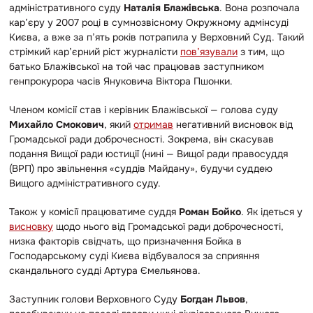
адміністративного суду
Наталія Блажівська
. Вона розпочала
кар’єру у 2007 році в сумнозвісному Окружному адмінсуді
Києва, а вже за п’ять років потрапила у Верховний Суд. Такий
стрімкий кар’єрний ріст журналісти
пов’язували
з тим, що
батько Блажівської на той час працював заступником
генпрокурора часів Януковича Віктора Пшонки.
Членом комісії став і керівник Блажівської — голова суду
Михайло Смокович
, який
отримав
негативний висновок від
Громадської ради доброчесності. Зокрема, він скасував
подання Вищої ради юстиції (нині — Вищої ради правосуддя
(ВРП) про звільнення «суддів Майдану», будучи суддею
Вищого адміністративного суду.
Також у комісії працюватиме суддя
Роман Бойко
. Як ідеться у
висновку
щодо нього від Громадської ради доброчесності,
низка факторів свідчать, що призначення Бойка в
Господарському суді Києва відбувалося за сприяння
скандального судді Артура Ємельянова.
Заступник голови Верховного Суду
Богдан Львов
,