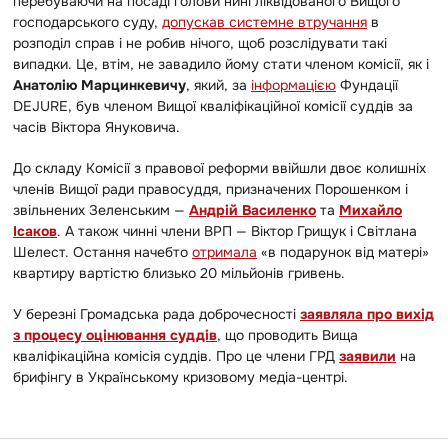
перебуваючи на посаді голови нині ліквідованого Вищого
господарського суду,
допускав системне втручання
в
розподіл справ і не робив нічого, щоб розслідувати такі
випадки. Це, втім, не завадило йому стати членом комісії, як і
Анатолію Марцинкевичу
, який, за
інформацією
Фундації
DEJURE, був членом Вищої кваліфікаційної комісії суддів за
часів Віктора Януковича.
До складу Комісії з правової реформи ввійшли двоє колишніх
членів Вищої ради правосуддя, призначених Порошенком і
звільнених Зеленським —
Андрій Василенко
та
Михайло
Ісаков
. А також чинні члени ВРП — Віктор Грищук і Світлана
Шелест. Остання начебто
отримала
«в подарунок від матері»
квартиру вартістю близько 20 мільйонів гривень.
У березні Громадська рада доброчесності
заявляла про вихід
з процесу оцінювання суддів
, що проводить Вища
кваліфікаційна комісія суддів. Про це члени ГРД
заявили
на
брифінгу в Українському кризовому медіа-центрі.