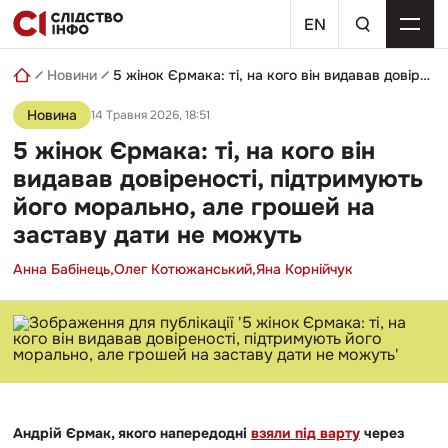
Skip
пошуковий
to
EN
запит
content
Новини
5 жінок Єрмака: ті, на кого він видавав довіреності, підтримують його морально, але грошей на заставу дати не можуть
Новина
14 Травня 2026, 18:51
5 жінок Єрмака: ті, на кого він
видавав довіреності, підтримують
його морально, але грошей на
заставу дати не можуть
Анна Бабінець,
Олег Котюжанський,
Яна Корнійчук
Андрій Єрмак, якого напередодні
взяли під варту
через