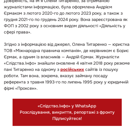
Довіреність, на ім’я Олени Титаренко, за отриманою
журналістами інформацією, була оформлена Андрієм
Єрмаком з лютого 2020-го до лютого 2023 року, а також з
грудня 2021-го по грудень 2024 року. Вона зареєстрована як
ФОП з 2002 року з основним видом діяльності «Діяльність у
сфері права».
Згідно з інформацією від джерел, Олена Титаренко — юристка
ТОВ «Міжнародна правнича компанія», де керівником є Борис
Єрмак, а одним із власників — Андрій Єрмак. Журналісти
«Слідства.Інфо» знайшли оновлене 4 квітня 2018 року резюме
пані Титаренко на одному з
російських
сайтів із пошуку
роботи. Там вона, зокрема, вказує займану посаду
референта з травня 1993-го по липень 1995 року у юридичній
фірмі «Проксен».
«Слідство.Інфо» у WhatsApp
Розслідування, викриття, репортажі з фронту
Підписуйтеся!