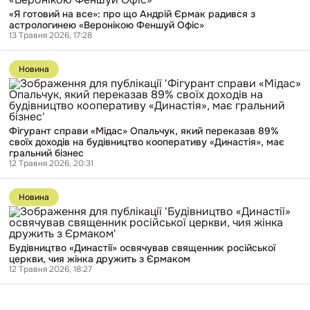
на
«поспілкувалися
«Я готовий на все»: про що Андрій Єрмак радився з
все»:
з
астрологинею «Веронікою Феншуй Офіс»
про
чоловіком»
13 Травня 2026, 17:28
що
Андрій
Перейти
Єрмак
до
радився
Новина
публікації
з
Фігурант
астрологинею
справи
«Веронікою
«Мідас»
Феншуй
Опальчук,
Офіс»
Фігурант справи «Мідас» Опальчук, який переказав 89%
який
своїх доходів на будівництво кооперативу «Династія», має
переказав
гральний бізнес
89%
12 Травня 2026, 20:31
своїх
доходів
Перейти
на
до
будівництво
Новина
публікації
кооперативу
Будівництво
«Династія»,
«Династії»
має
освячував
гральний
Будівництво «Династії» освячував священник російської
священник
бізнес
церкви, чия жінка дружить з Єрмаком
російської
12 Травня 2026, 18:27
церкви,
чия
жінка
дружить