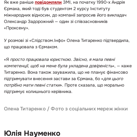
Як вже раніше
повідомляли
ЗМІ, на початку 1990-х Андрія
Єрмака, який тоді був студентом 2 курсу Інституту
міжнародних відносин, до компанії запросив його викладач
Олександр Задорожний — один зі співзасновників
«Проксену».
У розмові зі «Слідством.Інфо» Олена Титаренко підтвердила,
що працювала з Єрмаком.
«Я
просто працювала юристкою. Звісно, я мала певні
компетенції, щоб на мене була укладена довіреність
», — каже
Титаренко. Вона також зауважила, що не планує фінансово
підтримувати внесення застави за Єрмака, бо «
для цього
потрібно мати певні статки
». Проте сказала, що морально
підтримує колишнього керівника.
Олена Титаренко / Фото з соціальних мереж жінки
Юлія Науменко