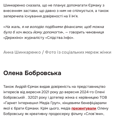
Шинкаренко сказала, що не планує допомагати Єрмаку з
внесенням застави, що давно з ним не спілкується, а також
заперечила існування довіреності на її імʼя.
«
На жаль, я не володію подібними фінансами, щоб можна
було б хоч якось йому допомогти
», — говорить чиновниця
«Держкіно» журналісту «Слідства.Інфо».
Анна Шинкаренко / Фото із соціальних мереж жінки
Олена Бобровська
Також Андрій Єрмак видав довіреність на представництво
інтересів від вересня 2021 року до вересня 2024-го Олені
Бобровській . З2021 року і дотепер жінка є керівницею ТОВ
«Гарнет Інтернешнл Медіа Груп», кінцевими бенефіціарами
якої є брати Єрмаки. Крім цього, медіа
презентували
Олену
Бобровську як креативну продюсерку фільму «Слов’яни»,