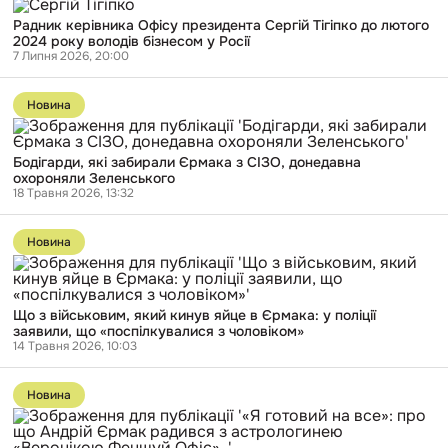
Радник
Радник керівника Офісу президента Сергій Тігіпко до лютого
керівника
2024 року володів бізнесом у Росії
Офісу
7 Липня 2026, 20:00
президента
Сергій
Перейти
Тігіпко
до
до
Новина
публікації
лютого
Бодігарди,
2024
які
року
Бодігарди, які забирали Єрмака з СІЗО, донедавна
забирали
володів
охороняли Зеленського
Єрмака
бізнесом
18 Травня 2026, 13:32
з
у
СІЗО,
Росії
Перейти
донедавна
до
охороняли
Новина
публікації
Зеленського
Що
з
військовим,
Що з військовим, який кинув яйце в Єрмака: у поліції
який
заявили, що «поспілкувалися з чоловіком»
кинув
14 Травня 2026, 10:03
яйце
в
Перейти
Єрмака:
до
у
Новина
публікації
поліції
«Я
заявили,
готовий
що