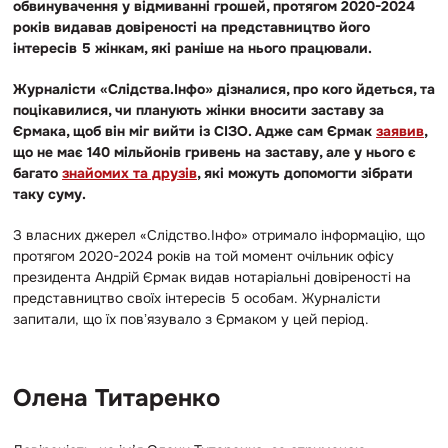
обвинувачення у відмиванні грошей, протягом 2020-2024
років видавав довіреності на представництво його
інтересів 5 жінкам, які раніше на нього працювали.
Журналісти «Слідства.Інфо» дізналися, про кого йдеться, та
поцікавилися, чи планують жінки вносити заставу за
Єрмака, щоб він міг вийти із СІЗО. Адже сам Єрмак
заявив
,
що не має 140 мільйонів гривень на заставу, але у нього є
багато
знайомих та дру
з
ів
, які можуть допомогти зібрати
таку суму.
З власних джерел «Слідство.Інфо» отримало інформацію, що
протягом 2020-2024 років на той момент очільник офісу
президента Андрій Єрмак видав нотаріальні довіреності на
представництво своїх інтересів 5 особам. Журналісти
запитали, що їх повʼязувало з Єрмаком у цей період.
Олена Титаренко