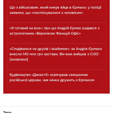
Що з військовим, який кинув яйце в Єрмака: у поліції
заявили, що «поспілкувалися з чоловіком»
«Я готовий на все»: про що Андрій Єрмак радився з
астрологинею «Веронікою Феншуй Офіс»
«Сподіваюся на друзів і знайомих»: за Андрія Єрмака
внесли 140 млн грн застави. Він вже вийшов з СІЗО
(оновлено)
Будівництво «Династії» освячував священник
російської церкви, чия жінка дружить з Єрмаком
Теги: