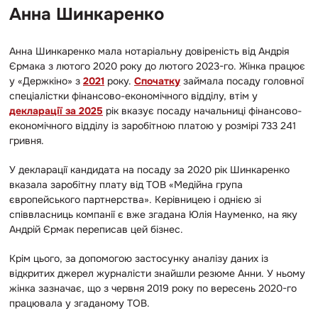
Анна Шинкаренко
Анна Шинкаренко мала нотаріальну довіреність від Андрія
Єрмака з лютого 2020 року до лютого 2023-го. Жінка працює
у «Держкіно» з
2021
року.
Спочатку
займала посаду головної
спеціалістки фінансово-економічного відділу, втім у
декларації за 2025
рік вказує посаду начальниці фінансово-
економічного відділу із заробітною платою у розмірі 733 241
гривня.
У декларації кандидата на посаду за 2020 рік Шинкаренко
вказала заробітну плату від ТОВ «Медійна група
європейського партнерства». Керівницею і однією зі
співвласниць компанії є вже згадана Юлія Науменко, на яку
Андрій Єрмак переписав цей бізнес.
Крім цього, за допомогою застосунку аналізу даних із
відкритих джерел журналісти знайшли резюме Анни. У ньому
жінка зазначає, що з червня 2019 року по вересень 2020-го
працювала у згаданому ТОВ.