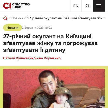
Skip
пошуковий
to
EN
запит
content
Новини
27-річний окупант на Київщині зґвалтував жінку та погрожував зґвалтувати її дитину
Новина
2 Березня 2023, 18:02
27-річний окупант на Київщині
зґвалтував жінку та погрожував
зґвалтувати її дитину
Наталя Кулакевич,
Яніна Корнієнко