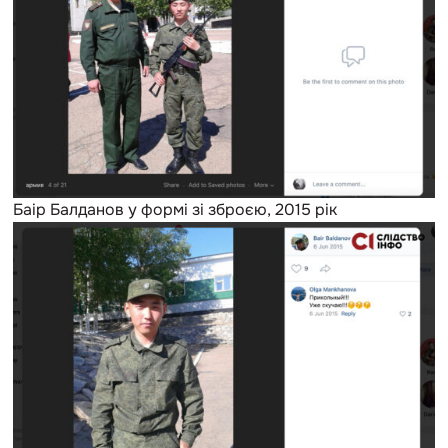
Баір Балданов у формі зі зброєю, 2015 рік