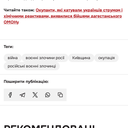
Читайте також:
Окупанти, які катували українців струмом і
хімічними реактивами, виявилися бійцями дагестанського
ОМОНу
Теги:
війна
воєнні злочини росії
Київщина
окупація
російські воєнні злочинці
Поширити публікацію: