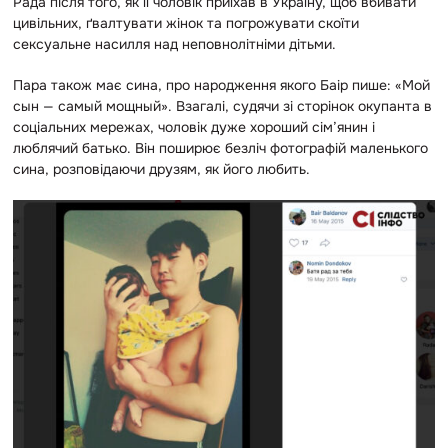
Рада після того, як її чоловік приїхав в Україну, щоб вбивати
цивільних, ґвалтувати жінок та погрожувати скоїти
сексуальне насилля над неповнолітніми дітьми.
Пара також має сина, про народження якого Баір пише: «Мой
сын — самый мощный». Взагалі, судячи зі сторінок окупанта в
соціальних мережах, чоловік дуже хороший сім’янин і
люблячий батько. Він поширює безліч фотографій маленького
сина, розповідаючи друзям, як його любить.