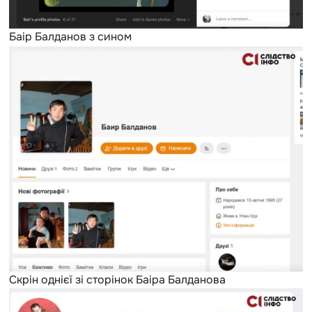
Баір Балданов з сином
Скрін однієї зі сторінок Баіра Балданова