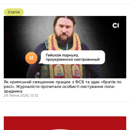
Перейти
до
Стаття
публікації
Як
кримський
священник
працює
з
ФСБ
та
здає
«братів
по
рясі».
Журналісти
прочитали
особисті
Як кримський священник працює з ФСБ та здає «братів по
листування
рясі». Журналісти прочитали особисті листування попа-
попа-
зрадника
зрадника
24 Липня 2026, 12:32