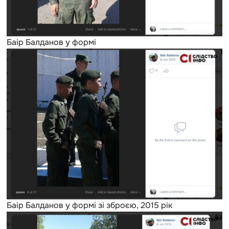
Баір Балданов у формі
Баір Балданов у формі зі зброєю, 2015 рік