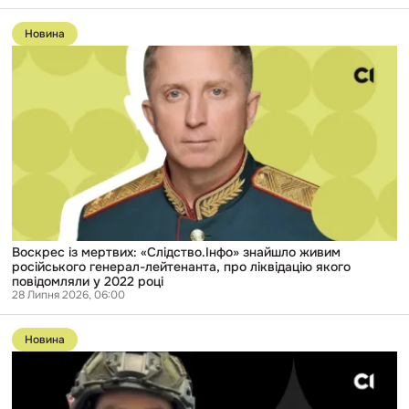
Перейти
до
Новина
публікації
Воскрес
із
мертвих:
«Слідство.Інфо»
знайшло
живим
російського
генерал-
лейтенанта,
про
ліквідацію
якого
повідомляли
у
Воскрес із мертвих: «Слідство.Інфо» знайшло живим
2022
російського генерал-лейтенанта, про ліквідацію якого
році
повідомляли у 2022 році
28 Липня 2026, 06:00
Перейти
до
Новина
публікації
«Штурмовик-
жива
молитва».
Російський