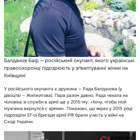
Балданов Баір — російський окупант, якого українські
правоохоронці підозрюють у зґвалтуванні жінки на
Київщині
У російського окупанта є дружина — Рада Балданова (у
дівоцтві — Жилжитова). Пара разом давно, Рада чекала на
чоловіка зі служби в армії ще у 2015-му: «Хочу, чтобы мой
мужчина вернулся с армии». Показово, що якраз у 2015 році
підрозділи 37-ої бригади армії РФ брали участь у війні на
Сході України.