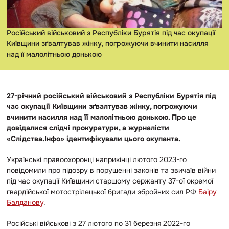
Російський військовий з Республіки Бурятія під час окупації
Київщини зґвалтував жінку, погрожуючи вчинити насилля
над її малолітньою донькою
27-річний російський військовий з Республіки Бурятія під
час окупації Київщини зґвалтував жінку, погрожуючи
вчинити насилля над її малолітньою донькою. Про це
довідалися слідчі прокуратури, а журналісти
«Слідства.Інфо» ідентифікували цього окупанта.
Українські правоохоронці наприкінці лютого 2023-го
повідомили про підозру в порушенні законів та звичаїв війни
під час окупації Київщини старшому сержанту 37-ої окремої
гвардійської мотострілецької бригади збройних сил РФ
Баіру
Балданову
.
Російські військові з 27 лютого по 31 березня 2022-го