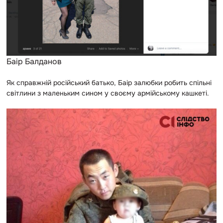
Баір Балданов
Як справжній російський батько, Баір залюбки робить спільні
світлини з маленьким сином у своєму армійському кашкеті.