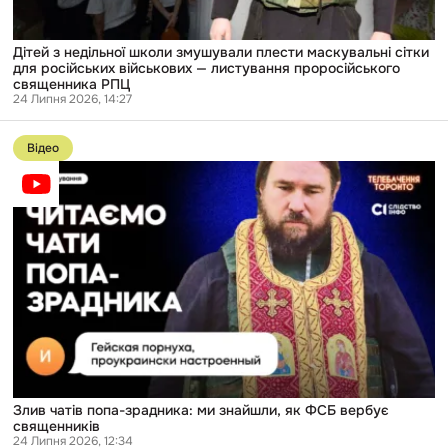
—
листування
проросійського
Дітей з недільної школи змушували плести маскувальні сітки
священника
для російських військових — листування проросійського
РПЦ
священника РПЦ
24 Липня 2026, 14:27
Перейти
до
Відео
публікації
Злив
чатів
попа-
зрадника:
ми
знайшли,
як
ФСБ
вербує
священників
Злив чатів попа-зрадника: ми знайшли, як ФСБ вербує
священників
24 Липня 2026, 12:34