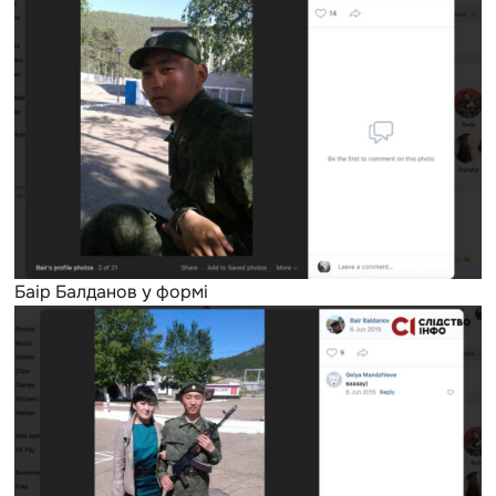
Баір Балданов у формі