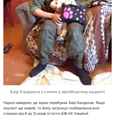
Баір Балданов з сином у армійському кашкеті
Наразі невідомо, де зараз перебуває Баір Балданов. Якщо
окупант ще живий, то йому загрожує позбавлення волі
строком від 8 до 12 років (стаття 438 КК України).