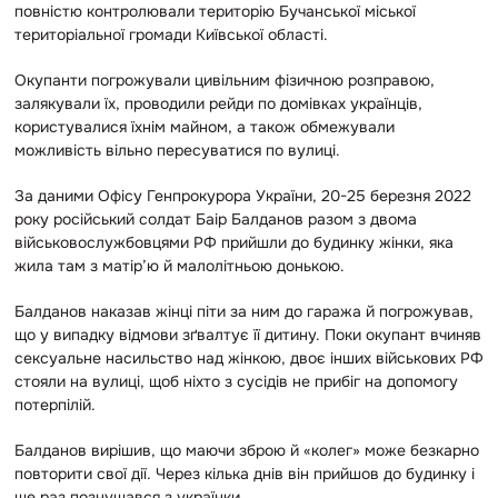
повністю контролювали територію Бучанської міської
територіальної громади Київської області.
Окупанти погрожували цивільним фізичною розправою,
залякували їх, проводили рейди по домівках українців,
користувалися їхнім майном, а також обмежували
можливість вільно пересуватися по вулиці.
За даними Офісу Генпрокурора України, 20-25 березня 2022
року російський солдат Баір Балданов разом з двома
військовослужбовцями РФ прийшли до будинку жінки, яка
жила там з матір’ю й малолітньою донькою.
Балданов наказав жінці піти за ним до гаража й погрожував,
що у випадку відмови зґвалтує її дитину. Поки окупант вчиняв
сексуальне насильство над жінкою, двоє інших військових РФ
стояли на вулиці, щоб ніхто з сусідів не прибіг на допомогу
потерпілій.
Балданов вирішив, що маючи зброю й «колег» може безкарно
повторити свої дії. Через кілька днів він прийшов до будинку і
ще раз познущався з українки.