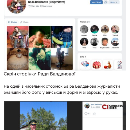
Скрін сторінки Ради Балданової
На одній з чисельних сторінок Баіра Балданова журналісти
знайшли його фото у військовій формі й зі зброєю у руках.