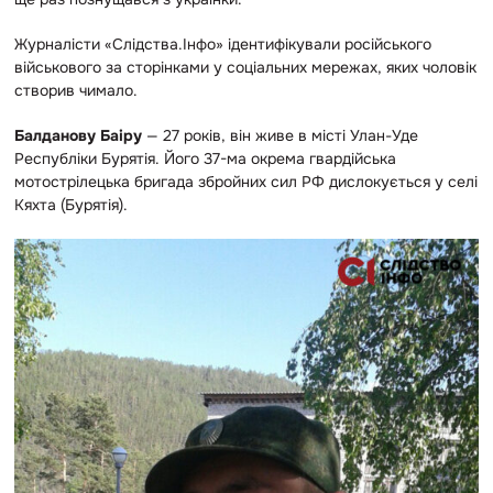
Журналісти «Слідства.Інфо» ідентифікували російського
військового за сторінками у соціальних мережах, яких чоловік
створив чимало.
Балданову Баіру
— 27 років, він живе в місті Улан-Уде
Республіки Бурятія. Його 37-ма окрема гвардійська
мотострілецька бригада збройних сил РФ дислокується у селі
Кяхта (Бурятія).