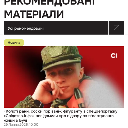
РЕКОМЕНДОВАНІ
МАТЕРІАЛИ
Усі рекомендовані
Перейти
до
Новина
публікації
«Колоті
рани,
соски
порізані»:
фігуранту
з
спецрепортажу
«Слідства.Інфо»
повідомили
про
підозру
за
зґвалтування
жінки
«Колоті рани, соски порізані»: фігуранту з спецрепортажу
в
«Слідства.Інфо» повідомили про підозру за зґвалтування
Бучі
жінки в Бучі
29 Липня 2026, 10:00