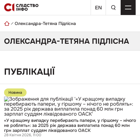
Skip
пошуковий
to
EN
запит
content
Олександра-Тетяна Підлісна
ОЛЕКСАНДРА-ТЕТЯНА ПІДЛІСНА
ПУБЛІКАЦІЇ
Перейти
до
Новина
публікації
«У
кращому
випадку
перебирають
«У кращому випадку перебирають папери, у гіршому – нічого
папери,
не роблять»: за 2025 рік держава виплатила понад 60 млн
у
грн зарплат суддям ліквідованого ОАСК
гіршому
28 Квітня 2026, 11:00
–