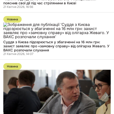
пояснив свої дії під час стрілянини в Києві
мені
21 Квітня 2026, 16:56
вівся
вогонь»:
Перейти
поліцейський
до
пояснив
Новина
публікації
свої
Суддя
дії
з
під
Києва
час
підозрюється
стрілянини
Суддя з Києва підозрюється у збагаченні на 16 млн грн:
у
в
захист заявляє про «замовну справу» від олігарха Жеваго. У
збагаченні
Києві
ВАКС розпочали слухання
на
21 Квітня 2026, 14:07
16
млн
Перейти
грн:
до
захист
Новина
публікації
заявляє
«Провадження
про
можуть
«замовну
тривати
справу»
роками»:
від
Ексголова
олігарха
ОАСК
Жеваго.
Вовк
У
намагається
ВАКС
повернутися
розпочали
у
слухання