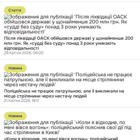
нічого
Перейти
не
до
роблять»:
Стаття
публікації
за
Після
2025
ліквідації
рік
ОАСК
держава
обійшовся
виплатила
Після ліквідації ОАСК обійшовся державі у щонайменше 200
державі
понад
млн грн. Як «судді без суду» понад 3 роки уникають
у
60
відповідальності
щонайменше
млн
28 Квітня 2026, 06:00
200
грн
млн
зарплат
Перейти
грн.
суддям
до
Як
Новина
ліквідованого
публікації
«судді
ОАСК
Поліцейська
без
не
суду»
працює
понад
Поліцейська не працює патрульною, але її викликали на
патрульною,
3
місце стрілянини через нестачу людей
але
роки
21 Квітня 2026, 18:11
її
уникають
викликали
відповідальності
Перейти
на
до
місце
Новина
публікації
стрілянини
«Коли
через
я
нестачу
відходив,
людей
«Коли я відходив, по мені вівся вогонь»: поліцейський
по