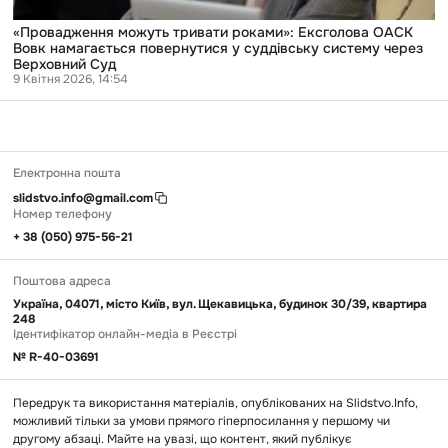
суддівську
систему
через
«Провадження можуть тривати роками»: Ексголова ОАСК
Верховний
Вовк намагається повернутися у суддівську систему через
Суд
Верховний Суд
9 Квітня 2026, 14:54
Електронна пошта
slidstvo.info@gmail.com
Номер телефону
+ 38 (050) 975-56-21
Поштова адреса
Україна, 04071, місто Київ, вул. Щекавицька, будинок 30/39, квартира
248
Ідентифікатор онлайн-медіа в Реєстрі
№ R-40-03691
Передрук та використання матеріалів, опублікованих на Slidstvo.Info,
можливий тільки за умови прямого гіперпосилання у першому чи
другому абзаці. Майте на увазі, що контент, який публікує