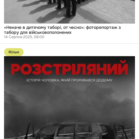
табору
для
військовополонених
«Неначе в дитячому таборі, от чесно»: фоторепортаж з
табору для військовополонених
14 Серпня 2025, 06:00
Перейти
до
Фільм
публікації
Розстріляний:
історія
чоловіка,
який
проривався
додому