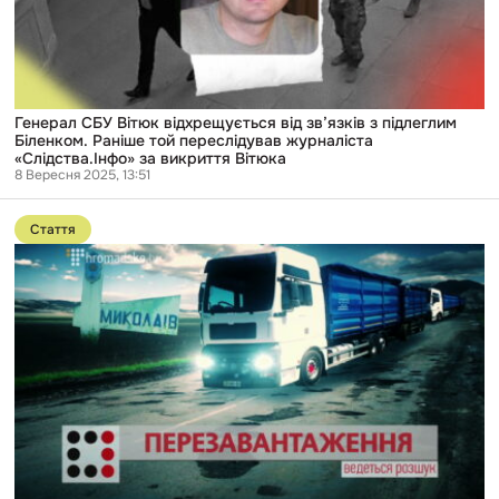
Біленком.
Раніше
той
переслідував
журналіста
«Слідства.Інфо»
за
Генерал СБУ Вітюк відхрещується від зв’язків з підлеглим
викриття
Біленком. Раніше той переслідував журналіста
Вітюка
«Слідства.Інфо» за викриття Вітюка
8 Вересня 2025, 13:51
Перейти
до
Стаття
публікації
ПЕРЕЗАВАНТАЖЕННЯ