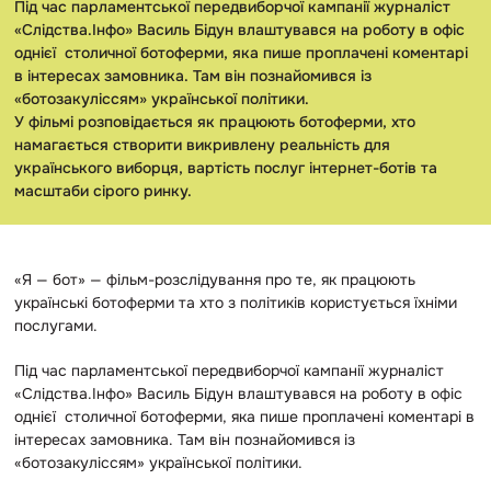
Під час парламентської передвиборчої кампанії журналіст
«Слідства.Інфо» Василь Бідун влаштувався на роботу в офіс
однієї столичної ботоферми, яка пише проплачені коментарі
в інтересах замовника. Там він познайомився із
«ботозакуліссям» української політики.
У фільмі розповідається як працюють ботоферми, хто
намагається створити викривлену реальність для
українського виборця, вартість послуг інтернет-ботів та
масштаби сірого ринку.
«Я — бот» — фільм-розслідування про те, як працюють
українські ботоферми та хто з політиків користується їхніми
послугами.
Під час парламентської передвиборчої кампанії журналіст
«Слідства.Інфо» Василь Бідун влаштувався на роботу в офіс
однієї столичної ботоферми, яка пише проплачені коментарі в
інтересах замовника. Там він познайомився із
«ботозакуліссям» української політики.