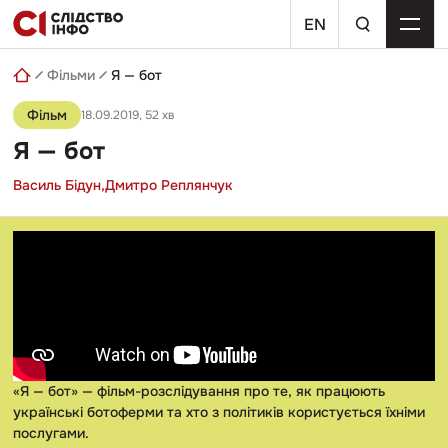
Skip
пошуковий
to
EN
запит
content
Фільми
Я — бот
Фільм
18.09.2019
, 52 хв
Я — бот
Василь Бідун,
Дмитро Реплянчук
«Я — бот» — фільм-розслідування про те, як працюють
українські ботоферми та хто з політиків користується їхніми
послугами.