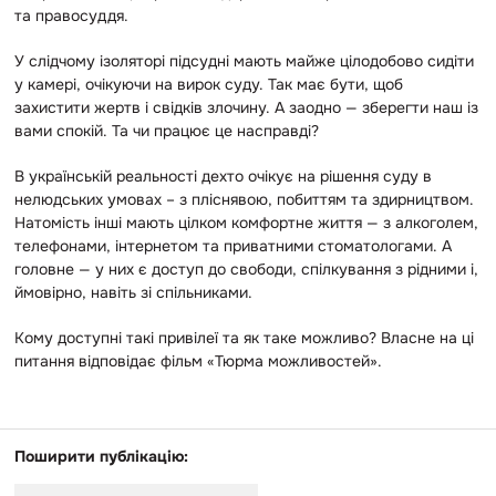
та правосуддя.
У слідчому ізоляторі підсудні мають майже цілодобово сидіти
у камері, очікуючи на вирок суду. Так має бути, щоб
захистити жертв і свідків злочину. А заодно — зберегти наш із
вами спокій. Та чи працює це насправді?
В українській реальності дехто очікує на рішення суду в
нелюдських умовах – з пліснявою, побиттям та здирництвом.
Натомість інші мають цілком комфортне життя — з алкоголем,
телефонами, інтернетом та приватними стоматологами. А
головне — у них є доступ до свободи, спілкування з рідними і,
ймовірно, навіть зі спільниками.
Кому доступні такі привілеї та як таке можливо? Власне на ці
питання відповідає фільм «Тюрма можливостей».
Поширити публікацію: