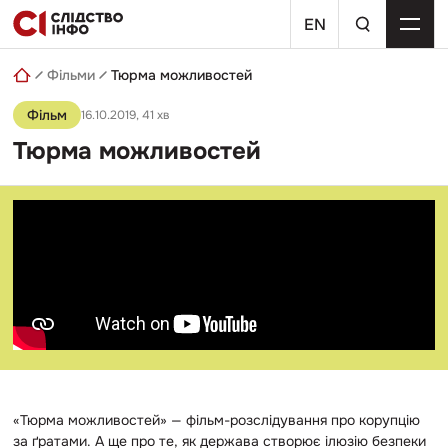
Skip
пошуковий
to
EN
запит
content
Фільми
Тюрма можливостей
Фільм
16.10.2019
, 41 хв
Тюрма можливостей
«Тюрма можливостей» — фільм-розслідування про корупцію
за ґратами. А ще про те, як держава створює ілюзію безпеки