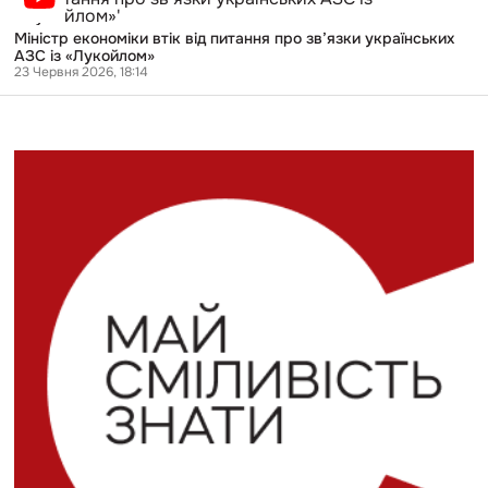
економіки
втік
Міністр економіки втік від питання про зв’язки українських
від
АЗС із «Лукойлом»
питання
23 Червня 2026, 18:14
про
зв’язки
українських
АЗС
із
«Лукойлом»