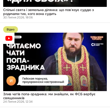
судить
Спільні свята і земельна ділянка: що повʼязує суддю з
родичами тих, кого вона судить
30 Липня 2026, 18:06
Перейти
до
Відео
публікації
Злив
чатів
попа-
зрадника:
ми
знайшли,
як
ФСБ
вербує
священників
Злив чатів попа-зрадника: ми знайшли, як ФСБ вербує
священників
24 Липня 2026, 12:34
Перейти