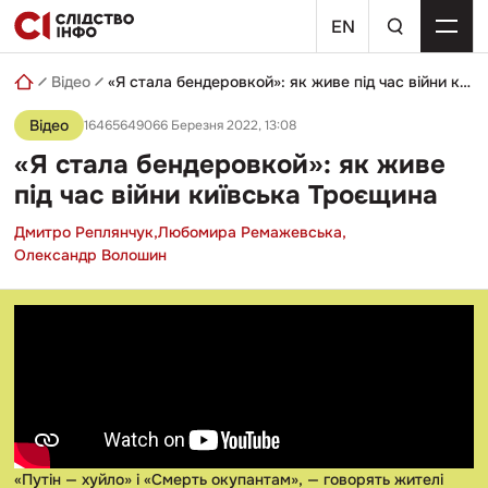
Skip
пошуковий
to
EN
запит
content
Відео
«Я стала бендеровкой»: як живе під час війни київська Троєщина
Відео
16465649066 Березня 2022, 13:08
«Я стала бендеровкой»: як живе
під час війни київська Троєщина
Дмитро Реплянчук,
Любомира Ремажевська,
Олександр Волошин
«Путін — хуйло» і «Смерть окупантам», — говорять жителі