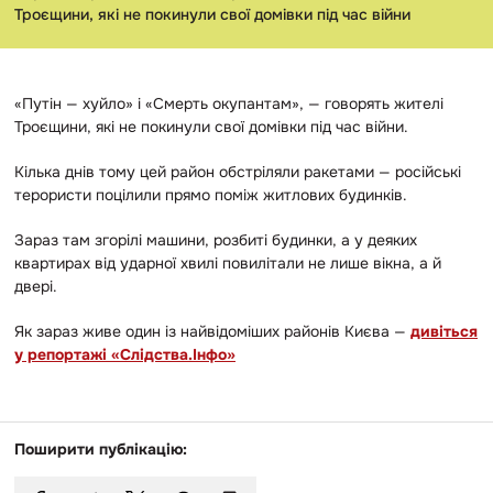
Троєщини, які не покинули свої домівки під час війни
«Путін — хуйло» і «Смерть окупантам», — говорять жителі
Троєщини, які не покинули свої домівки під час війни.
Кілька днів тому цей район обстріляли ракетами — російські
терористи поцілили прямо поміж житлових будинків.
Зараз там згорілі машини, розбиті будинки, а у деяких
квартирах від ударної хвилі повилітали не лише вікна, а й
двері.
Як зараз живе один із найвідоміших районів Києва —
дивіться
у репортажі «Слідства.Інфо»
Поширити публікацію: