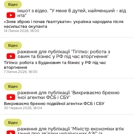
до
Відео
публікації
«Зняв
зброю
«Зняв зброю і почав ґвалтувати»: українка народила після
і
насильства окупанта
почав
14 Липня 2026, 18:00
ґвалтувати»:
українка
Перейти
народила
до
після
Відео
публікації
насильства
Тігіпко:
окупанта
робота
Тігіпко: робота з Будановим та бізнес у РФ під час
з
вторгнення
Будановим
7 Липня 2026, 18:00
та
бізнес
Перейти
у
до
РФ
Відео
публікації
під
Викриваємо
час
брехню
вторгнення
Викриваємо брехню подвійної агентки ФСБ і СБУ
подвійної
30 Червня 2026, 18:04
агентки
ФСБ
Перейти
і
до
СБУ
Відео
публікації
Міністр