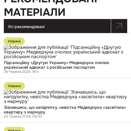
МАТЕРІАЛИ
Усі рекомендовані
Перейти
до
Новина
публікації
Підсанкційну
«Другую
Украину»
Підсанкційну «Другую Украину» Медведчука очолює
Медведчука
український адвокат з російським паспортом
очолює
26 Червня 2026, 18:11
український
адвокат
Перейти
з
до
російським
Новина
публікації
паспортом
Зізнавшись,
що
напідпитку,
Зізнавшись, що напідпитку, невістка Медведчука «засвітила»
невістка
квартиру з мармуру
Медведчука
20 Травня 2026, 06:00
«засвітила»
квартиру
Перейти
з
до
Новина