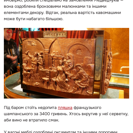
ймовірно, робили спеціально на замовлення Медведчуків —
вона оздоблена бронзовими малюнками та іншими
елементами декору. Відтак, реальна вартість кавомашини
може бути набагато більшою.
Під баром стоїть недопита
пляшка
французького
шампанського за 3400 гривень. Хтось вкрутив у неї серветку,
аби вино не втратило смак.
У вагоні меблі оздоблені оксамитом та іншими дорогими