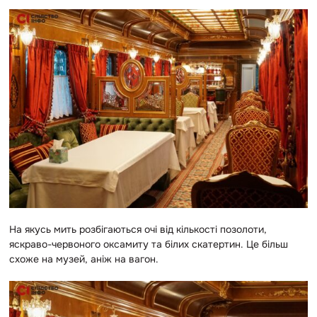
На якусь мить розбігаються очі від кількості позолоти,
яскраво-червоного оксамиту та білих скатертин. Це більш
схоже на музей, аніж на вагон.