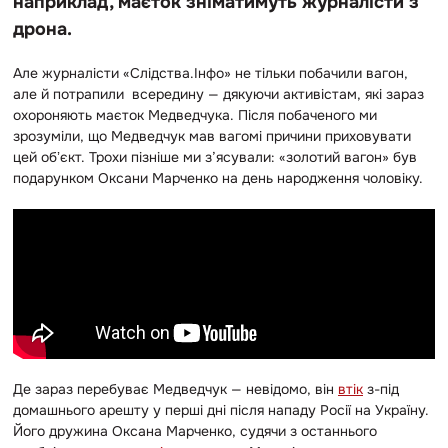
наприклад, маєток зніматимуть журналісти з
дрона.
Але журналісти «Слідства.Інфо» не тільки побачили вагон,
але й потрапили всередину — дякуючи активістам, які зараз
охороняють маєток Медведчука. Після побаченого ми
зрозуміли, що Медведчук мав вагомі причини приховувати
цей обʼєкт. Трохи пізніше ми з’ясували: «золотий вагон» був
подарунком Оксани Марченко на день народження чоловіку.
Де зараз перебуває Медведчук — невідомо, він
втік
з-під
домашнього арешту у перші дні після нападу Росії на Україну.
Його дружина Оксана Марченко, судячи з останнього