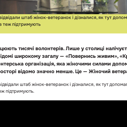
ідвідали штаб жінок-ветеранок і дізналися, як тут допома
ів теж підтримують
ацюють тисячі волонтерів. Лише у столиці налічуєт
х відомі широкому загалу — «Повернись живим», «
онтерська організація, яка жіночими силами допом
просторі відомо значно менше. Це — Жіночий ветер
ідвідали штаб жінок-ветеранок і дізналися, як тут допомаг
теж підтримують.