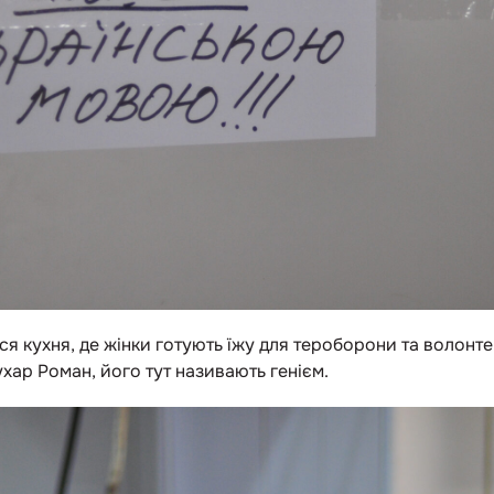
я кухня, де жінки готують їжу для тероборони та волонтер
хар Роман, його тут називають генієм.