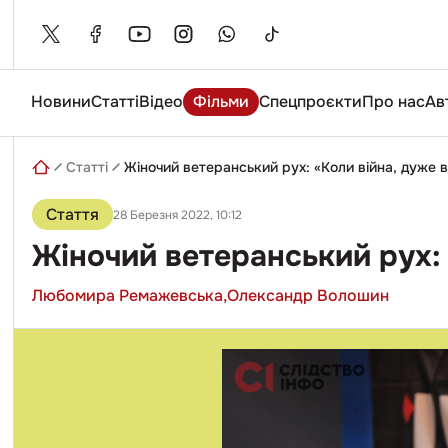
Skip
to
content
Новини
Статті
Відео
Фільми
Спецпроєкти
Про нас
Ав
Введіть
пошуковий
запит
Статті
Жіночий ветеранський рух: «Коли війна, дуже 
Стаття
28 Березня 2022, 10:12
Жіночий ветеранський рух:
Любомира Ремажевська,
Олександр Волошин