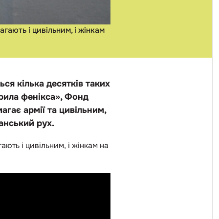
гають і цивільним, і жінкам
ься кілька десятків таких
Крила фенікса», Фонд
агає армії та цивільним,
анський рух.
ають і цивільним, і жінкам на