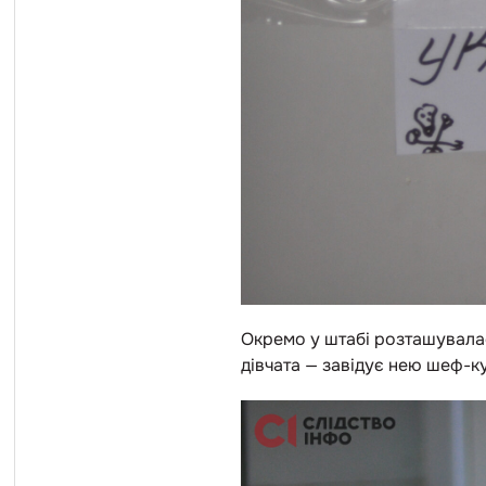
Окремо у штабі розташувалас
дівчата — завідує нею шеф-ку