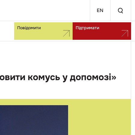
EN
Повідомити
Підтримати
мовити комусь у допомозі»