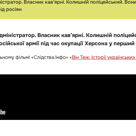
стратор. Власник кав’ярні. Колишній поліцейський. Вон
ід росіян
міністратор. Власник кав’ярні. Колишній поліцейс
сійської армії під час окупації Херсона у перший 
ьному фільмі «Слідства.Інфо»
«
Він Теж: Історії українськи