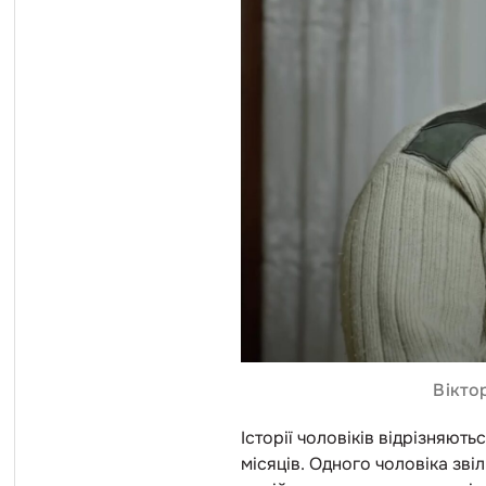
Вікто
Історії чоловіків відрізняют
місяців. Одного чоловіка зві