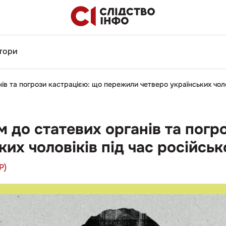
тори
в та погрози кастрацією: що пережили четверо українських чолові
 до статевих органів та погр
х чоловіків під час російсько
P)