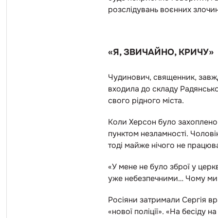
розслідувань воєнних злочині
«Я, ЗВИЧАЙНО, КРИЧУ»
Чудинович, священник, завжди
входила до складу Радянсько
свого рідного міста.
Коли Херсон було захоплено
пунктом незламності. Чоловік
тоді майже нічого не працюв
«У мене не було зброї у церкві
уже небезпечними… Чому ми н
Росіяни затримали Сергія вр
«нової поліції». «На бесіду 