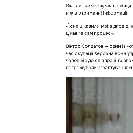
Він так і не зрозумів до кінц
ніж в отриманні інформації.
«Їх не цікавили мої відповіді
цікавив сам процес».
Віктор Солдатов — один із чо
час окупації Херсона вони у
чоловіків до співпраці та зл
погрожували зґвалтуванням