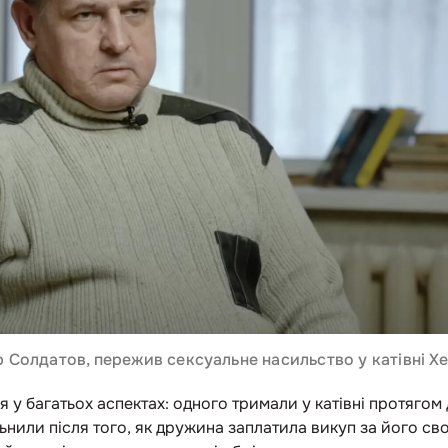
р Солдатов, пережив сексуальне насильство у катівні Х
ься у багатьох аспектах: одного тримали у катівні протягом
льнили після того, як дружина заплатила викуп за його сво