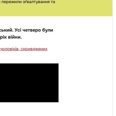
и пережили зґвалтування та
ький. Усі четверо були
рік війни.
х чоловіків, скривджених