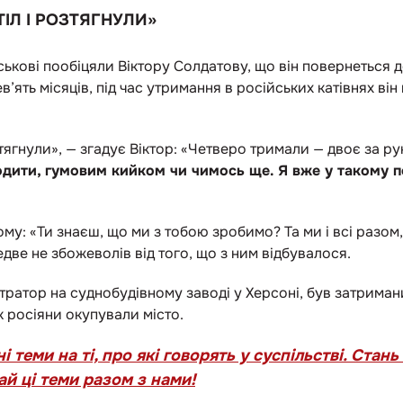
ІЛ І РОЗТЯГНУЛИ»
ськові пообіцяли Віктору Солдатову, що він повернеться 
в’ять місяців, під час утримання в російських катівнях ві
тягнули», — згадує Віктор: «Четверо тримали — двоє за ру
водити, гумовим кийком чи чимось ще.
Я вже у такому п
у: «Ти знаєш, що ми з тобою зробимо? Та ми і всі разом,
едве не збожеволів від того, що з ним відбувалося.
тратор на суднобудівному заводі у Херсоні, був затримани
як росіяни окупували місто.
теми на ті, про які говорять у суспільстві. Стан
ай ці теми разом з нами!