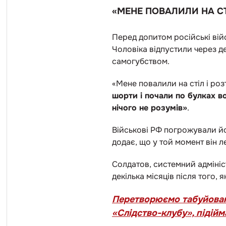
«МЕНЕ ПОВАЛИЛИ НА СТ
Перед допитом російські вій
Чоловіка відпустили через де
самогубством.
«Мене повалили на стіл і роз
шорти і почали по булках 
нічого не розумів»
.
Військові РФ погрожували йом
додає, що у той момент він л
Солдатов, системний адмініс
декілька місяців після того, 
Перетворюємо табуйовані 
«Слідство-клубу», підійм