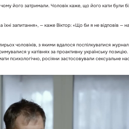
я, чому його затримали. Чоловік каже, що його кати були б
 на їхні запитання», — каже Віктор: «Що би я не відповів — н
тирьох чоловіків, з якими вдалося поспілкуватися журналі
тримувалися у катівнях за проактивну українську позицію
амати психологічно, росіяни застосовували сексуальне нас
.