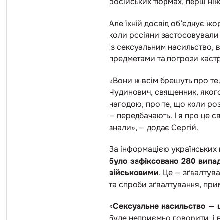
російських тюрмах, перш ніж
Але їхній досвід об’єднує жо
коли росіяни застосовували 
із сексуальним насильство, 
предметами та погрози кастр
«Вони ж всім брешуть про те,
Чудинович, священник, якого
нагодою, про те, що коли роз
— передбачають. І я про це св
знали», — додає Сергій.
За інформацією українських 
було зафіксовано 280 випад
військовими
. Це — зґвалтув
та спроби зґвалтування, при
«
Сексуальне насильство — ц
буде неприємно говорити, і в