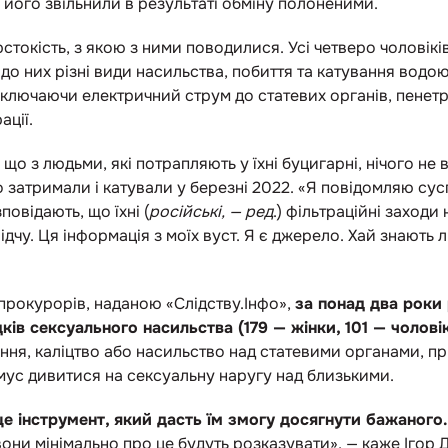
 його звільнили в результаті обміну полоненими.
рстокість, з якою з ними поводилися. Усі четверо чоловік
до них різні види насильства, побиття та катування водою
включаючи електричний струм до статевих органів, пенет
ації.
 що з людьми, які потрапляють у їхні буцигарні, нічого не 
 затримали і катували у березні 2022. «Я повідомляю сус
повідають, що їхні (
російські, — ред
.) фільтраційні заход
ідчу. Ця інформація з моїх вуст. Я є джерело. Хай знають 
прокурорів, наданою «Слідству.Інфо»,
за понад два роки 
ків сексуального насильства (179 — жінки, 101 — чолові
ання, каліцтво або насильство над статевими органами, 
мус дивитися на сексуальну наругу над близькими.
е інструмент, який дасть їм змогу досягнути бажаного.
они мінімально про це будуть розказувати», — каже Ігор Д