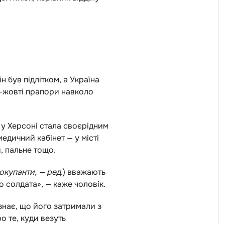
 був підлітком, а Україна
о-жовті прапори навколо
у Херсоні стала своєрідним
едичний кабінет — у місті
, пальне тощо.
окупанти, — ред
.) вважають
 солдата», — каже чоловік.
знає, що його затримали з
о те, куди везуть