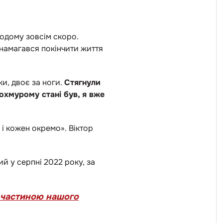
додому зовсім скоро.
н намагався покінчити життя
ки, двоє за ноги.
Стягнули
охмурому стані був, я вже
 і кожен окремо». Віктор
й у серпні 2022 року, за
ь частиною нашого