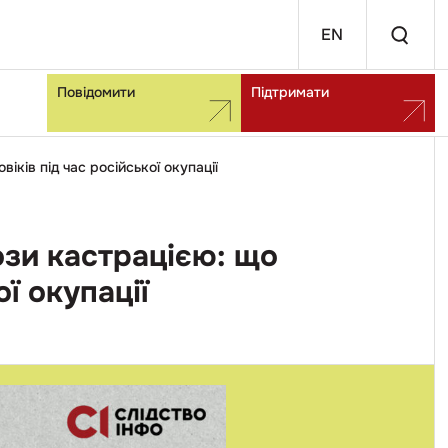
EN
Повідомити
Підтримати
ків під час російської окупації
ози кастрацією: що
ї окупації