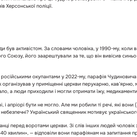
в Херсонської поліції.
 був активістом. За словами чоловіка, у 1990-му, коли він
го Союзу, його заарештували за те, що він вивісив синь
 російськими окупантами у 2022-му, парафія Чудиновича 
 організував у приміщенні церкви перукарню, кав’ярню, м
ало, а люди приходили і могли отримати їжу, медикаменти
, і апріорі бути не могло. Але ми робили ті речі, які вони (
ебезпечні? Український священник мотивує українського
анці перед воротами церкви. Зі слів інших людей чоловік 
на 40 хвилин», — відповіли вони парафіянам на запитання пр