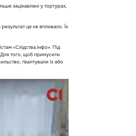
ільше зацікавлені у тортурах,
а результат це не впливало. Їх
стам «Слідства.Інфо». Під
. Для того, щоб примусити
ильство, ґвалтували їх або