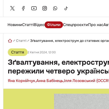
Skip
to
content
Новини
Статті
Відео
Фільми
Спецпроєкти
Про нас
Ав
Введіть
пошуковий
запит
Статті
Зґвалтування, електрострум до статевих органі
Стаття
2 Квітня 2024, 12:00
Зґвалтування, електрострум
пережили четверо українськи
Яна Корнійчук,
Анна Бабінець,
Ілля Лозовський (OCCR