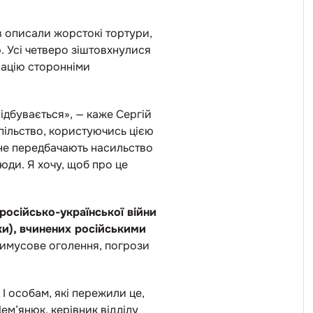
ів описали жорстокі тортури,
. Усі четверо зіштовхнулися
рацію сторонніми
відбувається», — каже Сергій
пільство, користуючись цією
и не передбачають насильство
люди. Я хочу, щоб про це
російсько-української війни
ки), вчинених російськими
примусове оголення, погрози
І особам, які пережили це,
ем’янюк, керівник відділу