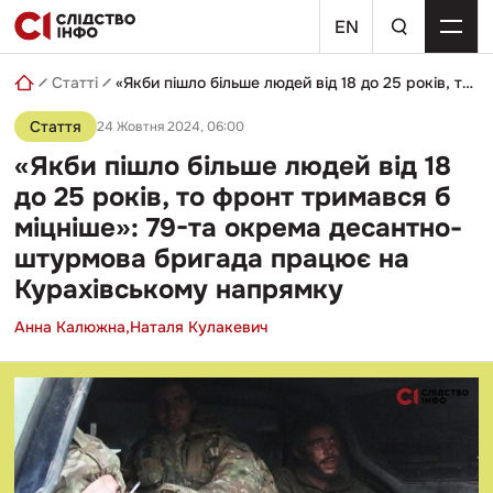
Skip
пошуковий
to
EN
запит
content
Статті
«Якби пішло більше людей від 18 до 25 років, то фронт тримався б міцніше»: 79-та окрема десантно-штурмова бригада працює на Курахівському напрямку
Стаття
24 Жовтня 2024, 06:00
«Якби пішло більше людей від 18
до 25 років, то фронт тримався б
міцніше»: 79-та окрема десантно-
штурмова бригада працює на
Курахівському напрямку
Анна Калюжна,
Наталя Кулакевич