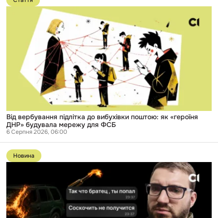
Стаття
публікації
Від
вербування
підлітка
до
вибухівки
поштою:
як
«героїня
ДНР»
будувала
мережу
для
ФСБ
Від вербування підлітка до вибухівки поштою: як «героїня
ДНР» будувала мережу для ФСБ
6 Серпня 2026, 06:00
Перейти
до
Новина
публікації
Справу
російського
розвідника,
який
вербував
підлітків
в