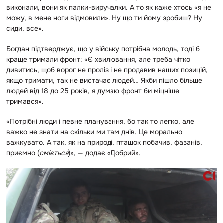
виконали, вони як палки-виручалки. А то як каже хтось «я не
можу, в мене ноги відмовили». Ну що ти йому зробиш? Ну
сиди, все».
Богдан підтверджує, що у війську потрібна молодь, тоді б
краще тримали фронт: «Є хвилювання, але треба чітко
дивитись, щоб ворог не проліз і не продавив наших позицій,
якщо тримати, так не вистачає людей… Якби пішло більше
людей від 18 до 25 років, я думаю фронт би міцніше
тримався».
«Потрібні люди і певне планування, бо так то легко, але
важко не знати на скільки ми там днів. Це морально
важкувато. А так, як на природі, пташок побачив, фазанів,
приємно (
сміється
)», — додає «Добрий».