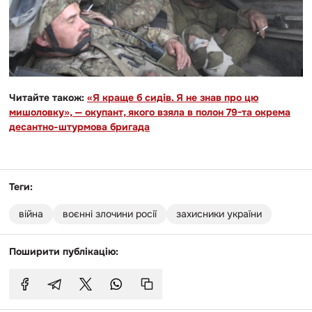
Читайте також:
«Я краще б сидів. Я не знав про цю
мишоловку», — окупант, якого взяла в полон 79-та окрема
десантно-штурмова бригада
Теги:
війна
воєнні злочини росії
захисники україни
Поширити публікацію: