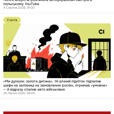
в
польському YouTube
польському
4 Серпня 2026, 14:00
YouTube
Перейти
до
Стаття
публікації
«Ми
думали:
золота
дитина».
14-
річний
підліток
підпалив
шафи
на
залізниці
на
замовлення
росіян,
«Ми думали: золота дитина». 14-річний підліток підпалив
отримав
шафи на залізниці на замовлення росіян, отримав «умовне»
«умовне»
— й відразу спалив авто військових
—
30 Липня 2026, 06:00
й
відразу
спалив
авто
військових