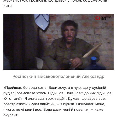
журналісткою і розповів, що здався у полон, бо дуже хотів
пити.
Російський військовополонений Алєксандр
«Прийшов, бо води хотів. Води хочу, а я чую, що у сусідній
будівлі розмовляє хтось. Підійшов. Взяв і сам до них підійшов.
«Хто там?». Я злякався, трохи відбіг. Думав, що зараз все,
розстріляють: «Руки підійми», — я підняв. Обшукали мене,
нічого, не чіпали і все. Води дали мені й повели», — каже
окупант.