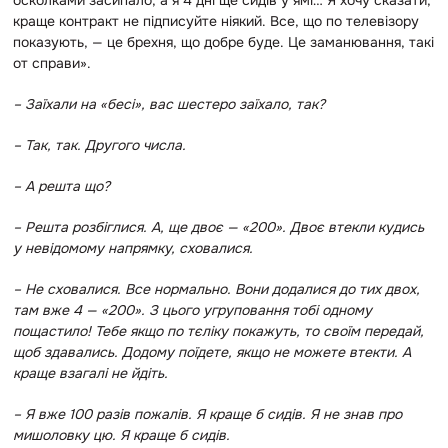
осколками засипало, а я 4 дні ще сидів у ямі… Я хочу сказати,
краще контракт не підписуйте ніякий. Все, що по телевізору
показують, — це брехня, що добре буде. Це заманювання, такі
от справи».
– Заїхали на «бесі», вас шестеро заїхало, так?
– Так, так. Другого числа.
– А решта що?
–
Решта розбіглися. А, ще двоє — «200». Двоє втекли кудись
у невідомому напрямку, сховалися.
–
Не сховалися. Все нормально. Вони додалися до тих двох,
там вже 4 — «200». З цього угруповання тобі одному
пощастило! Тебе якщо по тєліку покажуть, то своїм передай,
щоб здавались. Додому поїдете, якщо не можете втекти. А
краще взагалі не йдіть.
– Я вже 100 разів пожалів. Я краще б сидів. Я не знав про
мишоловку цю. Я краще б сидів.