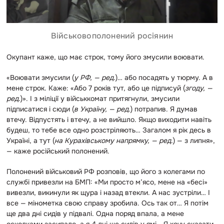
Військовополонений росіянин
Окупант каже, що має строк, тому його змусили воювати.
«Воювати змусили (
у РФ, — ред
.)… або посадять у тюрму. А в
мене строк. Каже: «Або 7 років тут, або це підписуй (
згоду, —
ред
.)». І з міліції у військкомат притягнули, змусили
підписатися і сюди (
в Україну, — ред
.) потрапив. Я думав
втечу. Відпустять і втечу, а не вийшло. Якщо виходити навіть
будеш, то тебе все одно розстріляють… Загалом я рік десь в
Україні, а тут (
на Курахівському напрямку, — ред
.) — з липня»,
— каже російський полонений.
Полонений військовий РФ розповів, що його з колегами по
службі привезли на БМП: «Ми просто м’ясо, мене на «бесі»
вивезли, викинули як щура і назад втекли. А нас зустріли… І
все — мінометка свою справу зробила. Ось так от… Я потім
ще два дні сидів у підвалі. Одна поряд впала, а мене