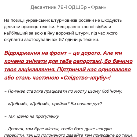
Десантник 79-ї ОДШБр «Фран»
На позиції українських штурмовиків росіяни не шкодують
десятки одиниць техніки. Нещодавно хлопці відбили
найбільший за всю війну ворожий штурм, під час якого
окупанти застосували аж 57 одиниць техніки.
Відрядження на фронт – це дорого. Але ми
хочемо знімати для тебе репортажі, бо бачимо
твоє зацікавлення. Підтримай нас одноразово
або стань частиною «Слідство-клубу»!
– Починає стволка працювати по мосту цьому йоб*ному.
–
«Добрий», «Добрий», прийом? Ви почали рух?
–
Так, ідемо на прогулянку.
– Дивися, там буде місток, треба його дуже швидко
перебігти, так що полоненого давайте там приводьте до тями,