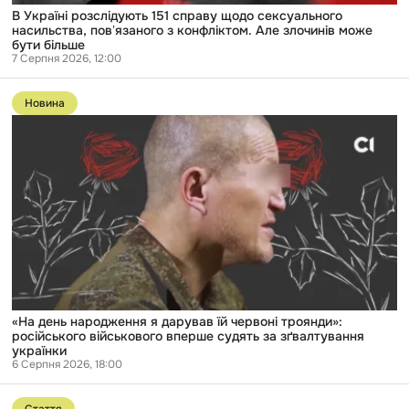
може
В Україні розслідують 151 справу щодо сексуального
бути
насильства, повʼязаного з конфліктом. Але злочинів може
більше
бути більше
7 Серпня 2026, 12:00
Перейти
до
Новина
публікації
«На
день
народження
я
дарував
їй
червоні
троянди»:
російського
військового
вперше
судять
за
зґвалтування
«На день народження я дарував їй червоні троянди»:
українки
російського військового вперше судять за зґвалтування
українки
6 Серпня 2026, 18:00
Перейти
до