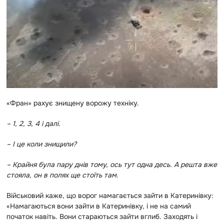
«Фран» рахує знищену ворожу техніку.
– 1, 2, 3, 4 і далі.
– І це коли знищили?
– Крайня була пару днів тому, ось тут одна десь. А решта вже
стояла, он в полях ще стоїть там.
Військовий каже, що ворог намагається зайти в Катеринівку:
«Намагаються вони зайти в Катеринівку, і не на самий
початок навіть. Вони стараються зайти вглиб. Заходять і