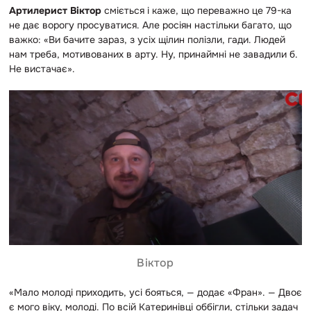
Артилерист Віктор
сміється і каже, що переважно це 79-ка
не дає ворогу просуватися. Але росіян настільки багато, що
важко: «Ви бачите зараз, з усіх щілин полізли, гади. Людей
нам треба, мотивованих в арту. Ну, принаймні не завадили б.
Не вистачає».
Віктор
«Мало молоді приходить, усі бояться, — додає «Фран». — Двоє
є мого віку, молоді. По всій Катеринівці оббігли, стільки задач