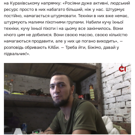
на Курахівському напрямку: «Росіяни дуже активні, людський
ресурс просто в них набагато більший, ніж у нас. Штурмує
постійно, намагається штурмовати. Техніки в них вже немає,
штурмують малими піхотними групами. Набили кучу їхньої
техніки, кучу їхньої піхоти і на цьому все закінчилось. Вони
нічого цим не добилися. Вони своєю масою, своєю кількістю
намагаються продавити, але у них це погано виходить», —
розповідь обривають КАБи. — Треба йти, Біжімо, давай у
підвальчик!».