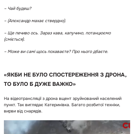
–
Чай будеш?
– (Алєксандр махає ствердно).
– Ще печиво ось. Зараз кава, капучино, потанцюємо
(сміється).
– Може ви самі щось похаваєте? Про нього дбаєте.
«ЯКБИ НЕ БУЛО СПОСТЕРЕЖЕННЯ З ДРОНА,
ТО БУЛО Б ДУЖЕ ВАЖКО»
На відеотрансляції з дрона вщент зруйнований населений
пункт. Так виглядає Катеринівка. Багато розбитої техніки,
вирви від снарядів.