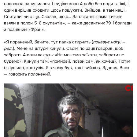
половина залишилося. І сиділи вони 4 доби без води та їжі, і
один вирішив сходити щось пошукати. Вийшов, а там наші.
Спитали, чи є ще. Сказав, що є… За останні кілька тижнів
взяли в полон 5-6 окупантів», — каже десантник 79-ї бригади
з позивним «Фран».
«Я поранений, бачите, тут палка стирчить (
показує ногу, —
ред.
). Мене на штурм кинули. Своїм по рації говорив, щоб
забрати. А вони кажуть: «Не можемо заїхати, забирати не
будемо». Кинули там: «помирай, повзи сам, як хочеш». Потім
оглушило, контузія. Я в чому був, так і вийшов. Здався. Все»,
— говорить полонений.