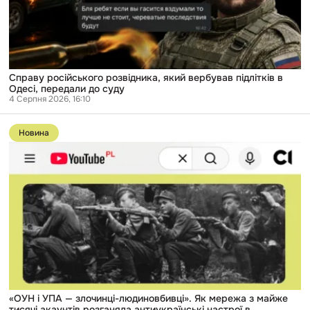
Одесі,
передали
до
суду
Справу російського розвідника, який вербував підлітків в
Одесі, передали до суду
4 Серпня 2026, 16:10
Перейти
до
Новина
публікації
«ОУН
і
УПА
—
злочинці-
людиновбивці».
Як
мережа
з
майже
тисячі
акаунтів
розганяла
антиукраїнські
«ОУН і УПА — злочинці-людиновбивці». Як мережа з майже
настрої
тисячі акаунтів розганяла антиукраїнські настрої в