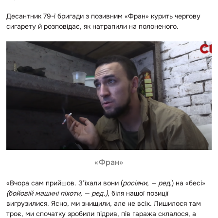
Десантник 79-ї бригади з позивним «Фран» курить чергову
сигарету й розповідає, як натрапили на полоненого.
«Фран»
«Вчора сам прийшов. З’їхали вони (
росіяни, — ред
.) на «бесі»
(бойовій машині піхоти, — ред.)
, біля нашої позиції
вигрузилися. Ясно, ми знищили, але не всіх. Лишилося там
троє, ми спочатку зробили підрив, пів гаража склалося, а