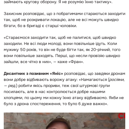
займають кругову оборону. Я не розумію їхню тактику».
Захисник розповідає, що з побратимами стараються заходити
так, щоб не розкривати локацію, але не всі можуть швидко
бігати, бо в бригаді є старші чоловіки.
«Стараємося заходити так, щоб не палитися, щоб швидко
заходили. Не всі люди молоді, вони повільніше ідуть. Коли
мужику 50 років, то він не буде бігти так, як 20-річний, того
вони повільніше заходять. Перші, що несли провізію швидко
зайшли, все чітко в них», — каже «Фран».
Десантник з позивним «Яніс»
розповідає, що завдяки дронам
вони добре відбивають ворожу атаку:
«Намагаються (
росіяни,
— ред
.) робити якісь прориви, теж свої штурмові групи
посилають, але в нас контролюється добре нашими
хлопцями, по цьому ми кожну їхню атаку відбиваємо. Якби не
було з дрона спостереження, то було б дуже важко».