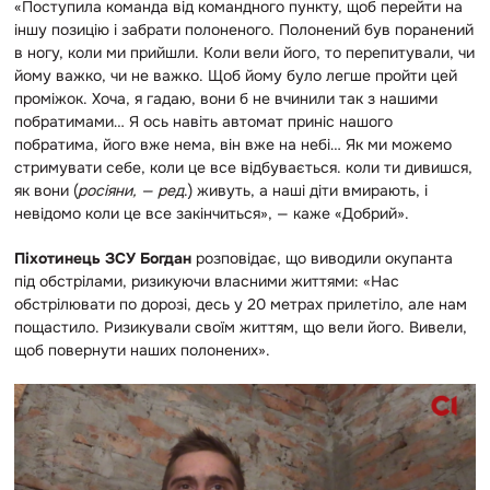
«Поступила команда від командного пункту, щоб перейти на
іншу позицію і забрати полоненого. Полонений був поранений
в ногу, коли ми прийшли. Коли вели його, то перепитували, чи
йому важко, чи не важко. Щоб йому було легше пройти цей
проміжок. Хоча, я гадаю, вони б не вчинили так з нашими
побратимами… Я ось навіть автомат приніс нашого
побратима, його вже нема, він вже на небі… Як ми можемо
стримувати себе, коли це все відбувається. коли ти дивишся,
як вони (
росіяни, — ред
.) живуть, а наші діти вмирають, і
невідомо коли це все закінчиться», — каже «Добрий».
Піхотинець ЗСУ Богдан
розповідає, що виводили окупанта
під обстрілами, ризикуючи власними життями: «Нас
обстрілювати по дорозі, десь у 20 метрах прилетіло, але нам
пощастило. Ризикували своїм життям, що вели його. Вивели,
щоб повернути наших полонених».