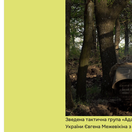
Зведена тактична група «Ад
України Євгена Межевікіна 