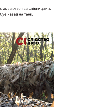
и, ховаються за спідницями.
бує назад на танк.