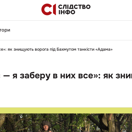
тори
все»: як знищують ворога під Бахмутом танкісти «Адама»
 — я заберу в них все»: як з