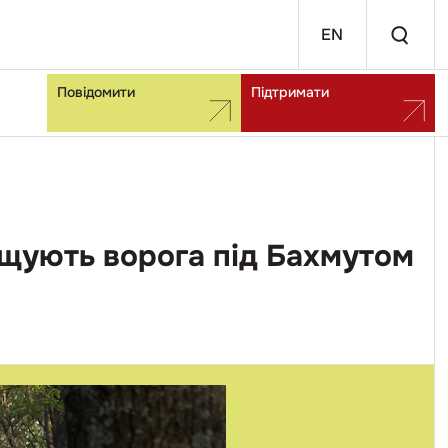
EN
Повідомити
Підтримати
нищують ворога під Бахмутом