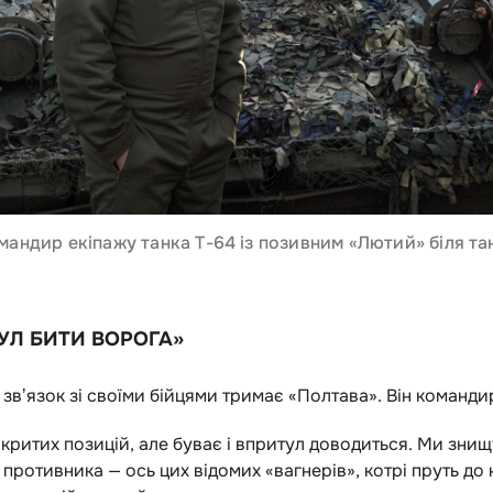
мандир екіпажу танка Т-64 із позивним «Лютий» біля та
УЛ БИТИ ВОРОГА»
звʼязок зі своїми бійцями тримає «Полтава». Він команди
критих позицій, але буває і впритул доводиться. Ми знищ
у противника — ось цих відомих «вагнерів», котрі пруть д