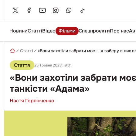
Skip
to
content
Новини
Статті
Відео
Фільми
Спецпроєкти
Про нас
Ав
Введіть
пошуковий
запит
Статті
«Вони захотіли забрати моє — я заберу в них 
Стаття
23 Травня 2023, 19:01
«Вони захотіли забрати моє
танкісти «Адама»
Настя Горпінченко