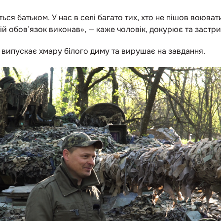
я батьком. У нас в селі багато тих, хто не пішов воюват
свій обов’язок виконав», — каже чоловік, докурює та застри
випускає хмару білого диму та вирушає на завдання.