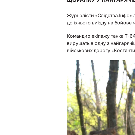
ЩОРАНКУ У НАЙГАРЯЧІ
Журналісти «Слідства.Інфо» з
до їхнього виїзду на бойове 
Командир екіпажу танка Т-64
вирушать в одну з найгарячіш
військових дорогу «Костянти