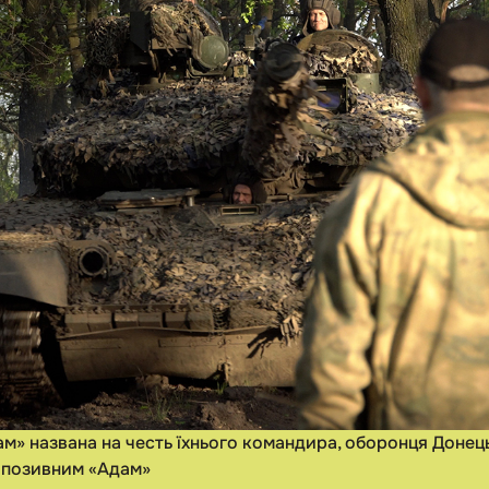
ам» названа на честь їхнього командира, оборонця Донец
з позивним «Адам»