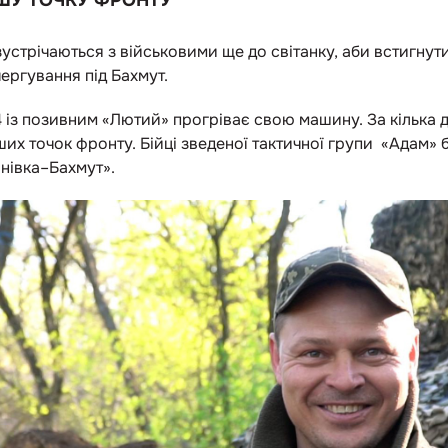
ШУ ТОЧКУ ФРОНТУ
устрічаються з військовими ще до світанку, аби встигнут
чергування під Бахмут.
 із позивним «Лютий» прогріває свою машину. За кілька 
их точок фронту. Бійці зведеної тактичної групи «Адам» 
нівка–Бахмут».