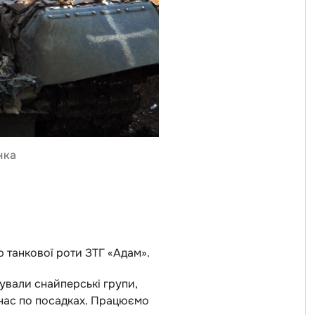
нка
р танкової роти ЗТГ «Адам».
ували снайперські групи,
о нас по посадках. Працюємо