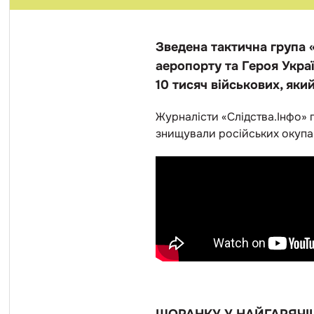
Зведена тактична група 
аеропорту та Героя Укра
10 тисяч військових, як
Журналісти «Слідства.Інфо» п
знищували російських окупант