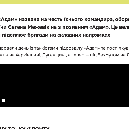
«Адам» названа на честь їхнього командира, обо
їни Євгена Межевікіна з позивним «Адам». Це вел
ий підсилює бригади на складних напрямках.
ровели день із танкістами підрозділу «Адам» та поспілкув
ів на Харківщині, Луганщині, а тепер — під Бахмутом на 