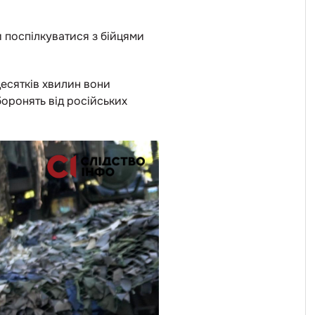
и поспілкуватися з бійцями
десятків хвилин вони
боронять від російських