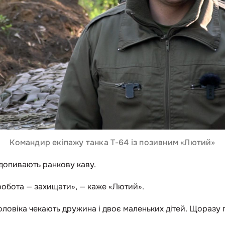
Командир екіпажу танка Т-64 із позивним «Лютий»
 допивають ранкову каву.
робота — захищати», — каже «Лютий».
оловіка чекають дружина і двоє маленьких дітей. Щоразу п