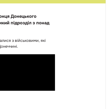
ронця Донецького
икий підрозділ з понад
алися з військовими, які
Донеччині.