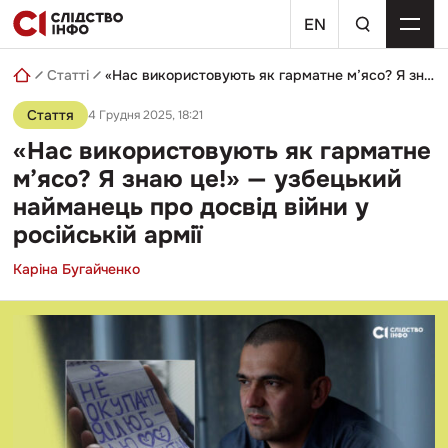
Skip
пошуковий
to
EN
запит
content
Статті
«Нас використовують як гарматне м’ясо? Я знаю це!» — узбецький найманець про досвід війни у російській армії
Стаття
4 Грудня 2025, 18:21
«Нас використовують як гарматне
м’ясо? Я знаю це!» — узбецький
найманець про досвід війни у
російській армії
Каріна Бугайченко