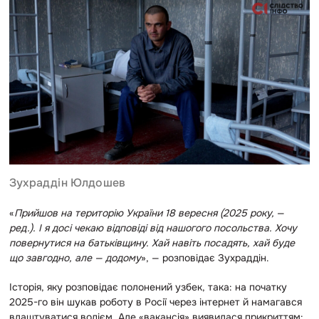
Зухраддін Юлдошев
«
Прийшов на територію України 18 вересня (2025 року,
—
ред.). І я досі чекаю відповіді від нашогого посольства. Хочу
повернутися на батьківщину. Хай навіть посадять, хай буде
що завгодно, але — додому
», — розповідає Зухраддін.
Історія, яку розповідає полонений узбек, така: на початку
2025-го він шукав роботу в Росії через інтернет й намагався
влаштуватися водієм. Але «вакансія» виявилася прикриттям: