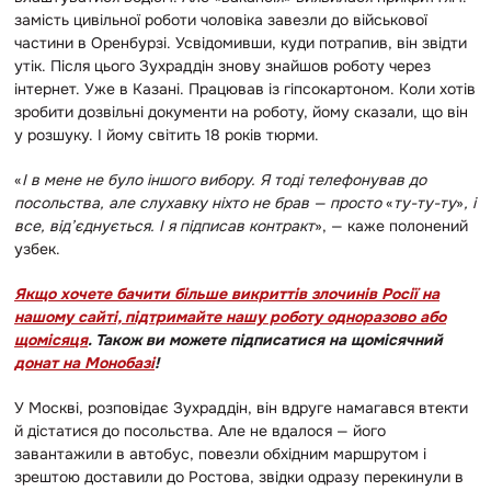
замість цивільної роботи чоловіка завезли до військової
частини в Оренбурзі. Усвідомивши, куди потрапив, він звідти
утік. Після цього Зухраддін знову знайшов роботу через
інтернет. Уже в Казані. Працював із гіпсокартоном. Коли хотів
зробити дозвільні документи на роботу, йому сказали, що він
у розшуку. І йому світить 18 років тюрми.
«
І в мене не було іншого вибору. Я тоді телефонував до
посольства, але слухавку ніхто не брав — просто
«
ту-ту-ту
»
, і
все, від’єднується. І я підписав контракт
», — каже полонений
узбек.
Якщо хочете бачити більше викриттів злочинів Росії на
нашому сайті, підтримайте нашу роботу одноразово або
щомісяця
. Також ви можете підписатися на щомісячний
донат на Монобазі
!
У Москві, розповідає Зухраддін, він вдруге намагався втекти
й дістатися до посольства. Але не вдалося — його
завантажили в автобус, повезли обхідним маршрутом і
зрештою доставили до Ростова, звідки одразу перекинули в