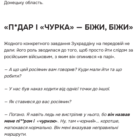
Донецьку область.
«П*ДАР І «ЧУРКА» — БІЖИ, БІЖИ»
Жодного конкретного завдання Зухраддіну на передовій не
дали: його роль зводилася до того, щоб просто йти слідом за
російським військовим, з яким він опинився «в парі».
— А що цей росіянин вам говорив? Куди мали йти та що
робити?
— У нас був наказ ходити від однієї точки до іншої.
— Як ставився до вас росіянин?
— Погано. Я навіть ледь не вистрілив у нього, бо
він назвав
мене пі**ром і
«
чуркою
»
. Ну, там
«
чорний
»
… коротше,
матюкався нормально. Він мені вказував неправильні
маршрути.