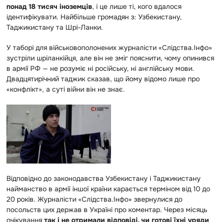
понад 18 тисяч іноземців
, і це лише ті, кого вдалося
ідентифікувати. Найбільше громадян з: Узбекистану,
Таджикистану та Шрі-Ланки.
У таборі для військовополонених журналісти «Слідства.Інфо»
зустріли шріланкійця, але він не зміг пояснити, чому опинився
в армії РФ — не розуміє ні російську, ні англійську мови.
Двадцятирічний таджик сказав, що йому відомо лише про
«конфлікт», а суті війни він не знає.
Відповідно до законодавства Узбекистану і Таджикистану
найманство в армії іншої країни карається терміном від 10 до
20 років. Журналісти «Слідства.Інфо» звернулися до
посольств цих держав в Україні про коментар. Через місяць
очікування
так і не отримали відповіді, чи готові їхні уряди