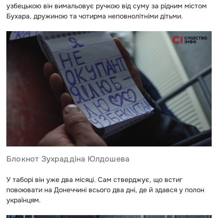
узбецькою він вимальовує ручкою від суму за рідним містом
Бухара, дружиною та чотирма неповнолітніми дітьми.
Блокнот Зухраддіна Юлдошева
У таборі він уже два місяці. Сам стверджує, що встиг
повоювати на Донеччині всього два дні, де й здався у полон
українцям.