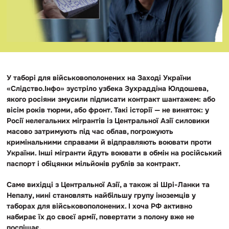
У таборі для військовополонених на Заході України
«Слідство.Інфо» зустріло узбека Зухраддіна Юлдошева,
якого росіяни змусили підписати контракт шантажем: або
вісім років тюрми, або фронт. Такі історії — не виняток: у
Росії нелегальних мігрантів із Центральної Азії силовики
масово затримують під час облав, погрожують
кримінальними справами й відправляють воювати проти
України. Інші мігранти йдуть воювати в обмін на російський
паспорт і обіцянки мільйонів рублів за контракт.
Саме вихідці з Центральної Азії, а також зі Шрі-Ланки та
Непалу, нині становлять найбільшу групу іноземців у
таборах для військовополонених. І хоча РФ активно
набирає їх до своєї армії, повертати з полону вже не
поспішає.