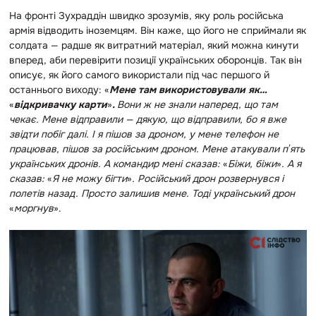
На фронті Зухраддін швидко зрозумів, яку роль російська
армія відводить іноземцям. Він каже, що його не сприймали як
солдата — радше як витратний матеріал, який можна кинути
вперед, аби перевірити позиції українських оборонців. Так він
описує, як його самого використали під час першого й
останнього виходу: «
Мене там використовували як…
«
відкривачку карти
»
.
Вони ж не знали наперед, що там
чекає. Мене відправили — дякую, що відправили, бо я вже
звідти побіг далі. І я пішов за дроном, у мене телефон не
працював, пішов за російським дроном. Мене атакували пʼять
українських дронів. А командир мені сказав:
«
Біжи, біжи
»
. А я
сказав:
«
Я не можу бігти
»
. Російський дрон розвернувся і
полетів назад. Просто залишив мене. Тоді український дрон
«
моргнув
».