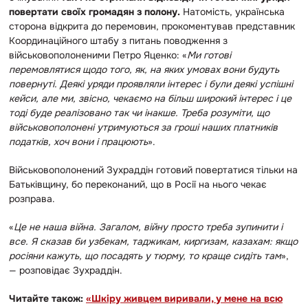
повертати своїх громадян з полону.
Натомість, українська
сторона відкрита до перемовин, прокоментував представник
Координаційного штабу з питань поводження з
військовополоненими Петро Яценко: «
Ми готові
перемовлятися щодо того, як, на яких умовах вони будуть
повернуті. Деякі уряди проявляли інтерес і були деякі успішні
кейси, але ми, звісно, чекаємо на більш широкий інтерес і це
тоді буде реалізовано так чи інакше. Треба розуміти, що
військовополонені утримуються за гроші наших платників
податків, хоч вони і працюють
».
Військовополонений Зухраддін готовий повертатися тільки на
Батьківщину, бо переконаний, що в Росії на нього чекає
розправа.
«
Це не наша війна. Загалом, війну просто треба зупинити і
все. Я сказав би узбекам, таджикам, киргизам, казахам: якщо
росіяни кажуть, що посадять у тюрму, то краще сидіть там
»,
— розповідає Зухраддін.
Читайте також:
«Шкіру живцем виривали, у мене на всю