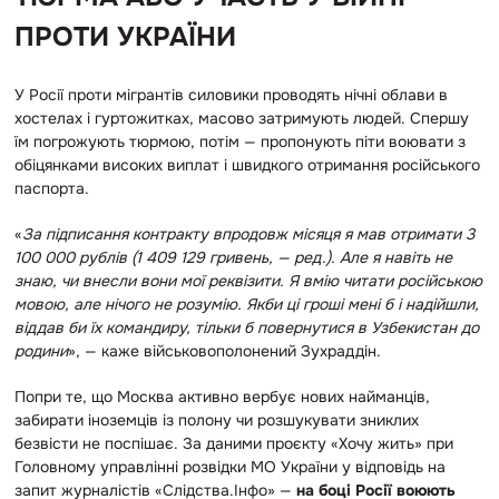
ПРОТИ УКРАЇНИ
У Росії проти мігрантів силовики проводять нічні облави в
хостелах і гуртожитках, масово затримують людей. Спершу
їм погрожують тюрмою, потім — пропонують піти воювати з
обіцянками високих виплат і швидкого отримання російського
паспорта.
«
За підписання контракту впродовж місяця я мав отримати 3
100 000 рублів (1 409 129 гривень, — ред.). Але я навіть не
знаю, чи внесли вони мої реквізити. Я вмію читати російською
мовою, але нічого не розумію. Якби ці гроші мені б і надійшли,
віддав би їх командиру, тільки б повернутися в Узбекистан до
родини
», — каже військовополонений Зухраддін.
Попри те, що Москва активно вербує нових найманців,
забирати іноземців із полону чи розшукувати зниклих
безвісти не поспішає. За даними проєкту «Хочу жить» при
Головному управлінні розвідки МО України у відповідь на
запит журналістів «Слідства.Інфо» —
на боці Росії воюють