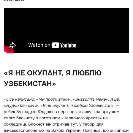
«
Я НЕ ОКУПАНТ, Я ЛЮБЛЮ
УЗБЕКИСТАН
»
«
Ось написано:
«
Ми проти війни
»
.
«
Визволіть мене
»
. А це:
«
Нудно без сім’ї
»
.
«
Я не окупант, я люблю Узбекистан
»
,
—
узбек Зухраддін Юлдошев перегортає аркуш за аркушем
свого блокноту з логотипом «Червоного Хреста» на
обкладинці. Блокнот він отримав тут, у таборі для
військовополонених на Заході України. Пояснює, що ці написи