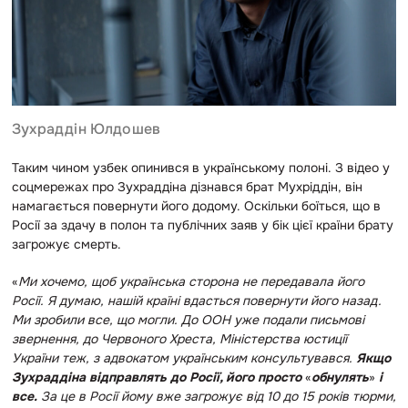
Зухраддін Юлдошев
Таким чином узбек опинився в українському полоні. З відео у
соцмережах про Зухраддіна дізнався брат Мухріддін, він
намагається повернути його додому. Оскільки боїться, що в
Росії за здачу в полон та публічних заяв у бік цієї країни брату
загрожує смерть.
«
Ми хочемо, щоб українська сторона не передавала його
Росії. Я думаю, нашій країні вдасться повернути його назад.
Ми зробили все, що могли. До ООН уже подали письмові
звернення, до Червоного Хреста, Міністерства юстиції
України теж, з адвокатом українським консультувався.
Якщо
Зухраддіна відправлять до Росії, його просто
«
обнулять
»
і
все.
За це в Росії йому вже загрожує від 10 до 15 років тюрми,