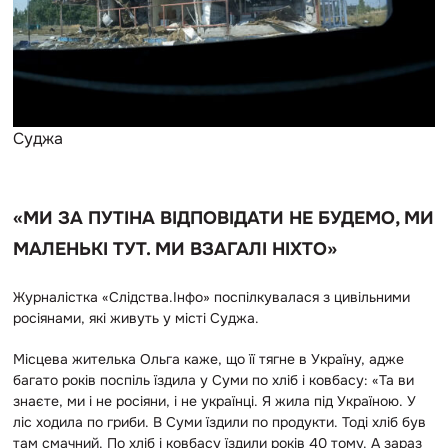
Суджа
«МИ ЗА ПУТІНА ВІДПОВІДАТИ НЕ БУДЕМО, МИ
МАЛЕНЬКІ ТУТ. МИ ВЗАГАЛІ НІХТО»
Журналістка «Слідства.Інфо» поспілкувалася з цивільними
росіянами, які живуть у місті Суджа.
Місцева жителька Ольга каже, що її тягне в Україну, адже
багато років поспіль їздила у Суми по хліб і ковбасу: «Та ви
знаєте, ми і не росіяни, і не українці. Я жила під Україною. У
ліс ходила по гриби. В Суми їздили по продукти. Тоді хліб був
там смачний. По хліб і ковбасу їздили років 40 тому. А зараз