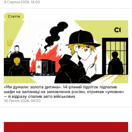
польському
4 Серпня 2026, 14:00
YouTube
Перейти
до
Стаття
публікації
«Ми
думали:
золота
дитина».
14-
річний
підліток
підпалив
шафи
на
залізниці
на
замовлення
росіян,
«Ми думали: золота дитина». 14-річний підліток підпалив
отримав
шафи на залізниці на замовлення росіян, отримав «умовне»
«умовне»
— й відразу спалив авто військових
—
30 Липня 2026, 06:00
й
відразу
спалив
авто
військових