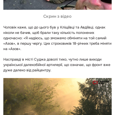
Скрин з відео
Чоловік каже, що до цього був у Кліщіївці та Авдіївці, однак
ніколи не бачив, щоб брали таку кількість полонених
одночасно: «Я надіюсь, що зможемо обміняти на той самий
«Азов», в першу чергу. Цих строковиків 18-річних треба міняти
на «Азов».
Насправді в місті Суджа доволі тихо, чутно лише виходи
української далекобійної артилерії, що означає, що фронт вже
дуже далеко від райцентру.