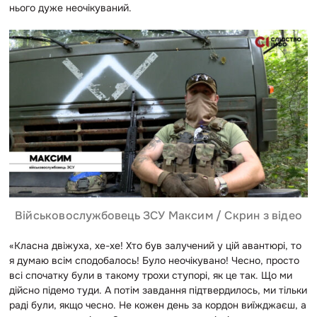
нього дуже неочікуваний.
Військовослужбовець ЗСУ Максим / Скрин з відео
«Класна двіжуха, хе-хе! Хто був залучений у цій авантюрі, то
я думаю всім сподобалось! Було неочікувано! Чесно, просто
всі спочатку були в такому трохи ступорі, як це так. Що ми
дійсно підемо туди. А потім завдання підтвердилось, ми тільки
раді були, якщо чесно. Не кожен день за кордон виїжджаєш, а