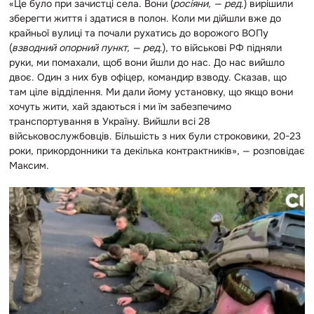
«Це було при зачистці села. Вони (
росіяни, — ред
.) вирішили
зберегти життя і здатися в полон. Коли ми дійшли вже до
крайньої вулиці та почали рухатись до ворожого ВОПу
(
взводний опорний пункт, — ред
.), то військові РФ підняли
руки, ми помахали, щоб вони йшли до нас. До нас вийшло
двоє. Один з них був офіцер, командир взводу. Сказав, що
там ціле відділення. Ми дали йому установку, що якщо вони
хочуть жити, хай здаються і ми їм забезпечимо
транспортування в Україну. Вийшли всі 28
військовослужбовців. Більшість з них були строковики, 20-23
роки, прикордонники та декілька контрактників», — розповідає
Максим.