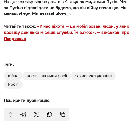
На це чоловіку відповідають: «Але
це не ми, а наш Путін. Ми
за Путіна відповідати не будемо, що він війну почав цю. Ми
маленькі тут. Ми взагалі ніхто…
».
Читайте також:
«У нас піхота — це мобілізовані люди, у яких
досвіду декілька місяців служби. Їм важко», — військові про
Покровськ
Теги:
війна
воєнні злочини росії
захисники україни
Росія
Поширити публікацію: