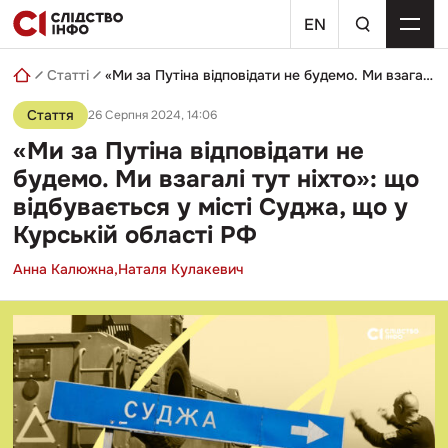
Skip
пошуковий
to
EN
запит
content
Статті
«Ми за Путіна відповідати не будемо. Ми взагалі тут ніхто»: що відбувається у місті Суджа, що у Курській області РФ
Стаття
26 Серпня 2024, 14:06
«Ми за Путіна відповідати не
будемо. Ми взагалі тут ніхто»: що
відбувається у місті Суджа, що у
Курській області РФ
Анна Калюжна,
Наталя Кулакевич