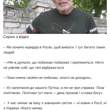
Скрин з відео
– Ми хочемо коридор в Росію, щоб виїхати. І тут багато таких
людей.
– «Ми ж думали, що побахкає-побахкає і припиниться. Ніхто
не уявляв со
бі, що там відбувається.
– Поки очима своїми не побачиш, нічого не доходить…
– Усі запитання до нашого Путіна, а ми не при справах. Поза
політикою. Політики тут мало — день прожив і «слава богу».
– У нас немає зв’язк
у з зовнішнім світом — ні новин з Росії, ні
з України. Нічого немає.