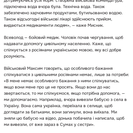
дотримуючись усіх норм: створена військова комендатура,
підключена вода вчора була. Технічна вода. Також
забезпечено харчовими продуктами, бутильованою водою.
Також відсьогодні військові лікарі здійснюють прийом,
видаються медикаменти людям», — каже Мисник.
Всеволод — бойовий медик. Чоловік почав чергування, щоб
надавати допомогу цивільному населенню. Каже, що
спілкується з росіянами українською мовою, яку всі добре
розуміють.
Військовий Максим говорить, що особливого бажання
спілкуватися з цивільними росіянами немає, лише за потреби:
«В мене немає особливого бажання з ними спілкуватись,
якщо вони мене про це не просять. Якщо вони до нас
звертаються, то ми спілкуємося, якщо потрібна допомога, —
ми допомагаємо. Наприклад, вчора вивезли бабусю з села в
Україну. Вона сама українка, переїхала в селище, щоб
доглядати за батьками, вони загинули, вона виїхала. Ми
зняли цю бабусю на відео, донька побачила і написала, щоб
ми вивезли, от вже зараз в Сумах у сестри».