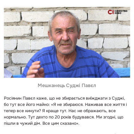
Мешканець Суджі Павєл
Росіянин Павєл каже, що не збирається виїжджати з Суджі,
бо тут все його майно: «Я не збираюся. Наживав все життя і
тепер все кинути? Я краще тут. Нас не ображають, все
нормально. Тут дехто по 20 років будувався. Ми згодні, що
пішли в чужий дім. Все цим сказано».