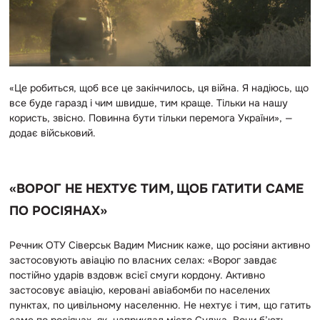
«Це робиться, щоб все це закінчилось, ця війна. Я надіюсь, що
все буде гаразд і чим швидше, тим краще. Тільки на нашу
користь, звісно. Повинна бути тільки перемога України», —
додає військовий.
«ВОРОГ НЕ НЕХТУЄ ТИМ, ЩОБ ГАТИТИ САМЕ
ПО РОСІЯНАХ»
Речник ОТУ Сіверськ
Вадим Мисник
каже, що росіяни активно
застосовують авіацію по власних селах: «Ворог завдає
постійно ударів вздовж всієї смуги кордону. Активно
застосовує авіацію, керовані авіабомби по населених
пунктах, по цивільному населенню. Не нехтує і тим, що гатить
саме по росіянах, як, наприклад місто Суджа. Вони б’ють,