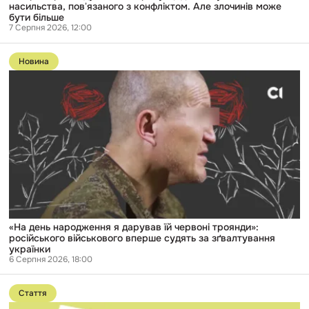
бути
насильства, повʼязаного з конфліктом. Але злочинів може
більше
бути більше
7 Серпня 2026, 12:00
Перейти
до
Новина
публікації
«На
день
народження
я
дарував
їй
червоні
троянди»:
російського
військового
вперше
судять
за
зґвалтування
«На день народження я дарував їй червоні троянди»:
українки
російського військового вперше судять за зґвалтування
українки
6 Серпня 2026, 18:00
Перейти
до
Стаття
публікації