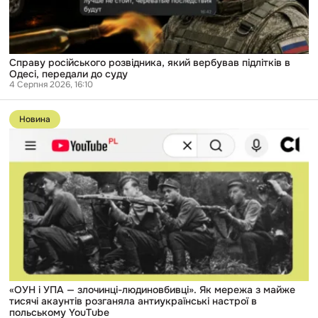
передали
до
суду
Справу російського розвідника, який вербував підлітків в
Одесі, передали до суду
4 Серпня 2026, 16:10
Перейти
до
Новина
публікації
«ОУН
і
УПА
—
злочинці-
людиновбивці».
Як
мережа
з
майже
тисячі
акаунтів
розганяла
антиукраїнські
«ОУН і УПА — злочинці-людиновбивці». Як мережа з майже
настрої
тисячі акаунтів розганяла антиукраїнські настрої в
в
польському YouTube