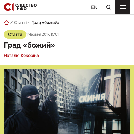
Skip
пошуковий
to
EN
запит
content
Статті
Град «божий»
Стаття
1 Червня 2017, 15:01
Град «божий»
Наталія Кокоріна