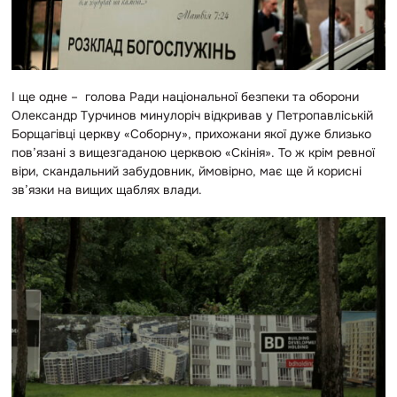
І ще одне – голова Ради національної безпеки та оборони
Олександр Турчинов минулоріч відкривав у Петропавліській
Борщагівці церкву «Соборну», прихожани якої дуже близько
пов’язані з вищезгаданою церквою «Скінія». То ж крім ревної
віри, скандальний забудовник, ймовірно, має ще й корисні
зв’язки на вищих щаблях влади.