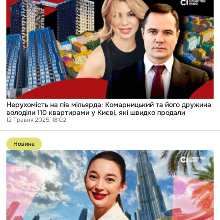
Нерухомість
на
пів
мільярда:
Комарницький
та
його
дружина
володіли
110
квартирами
у
Києві,
які
Нерухомість на пів мільярда: Комарницький та його дружина
швидко
володіли 110 квартирами у Києві, які швидко продали
продали
12 Травня 2025, 18:02
Перейти
до
Новина
публікації
Донька
нардепа
Дубневича
купила
квартиру
у
Дубаї
вартістю