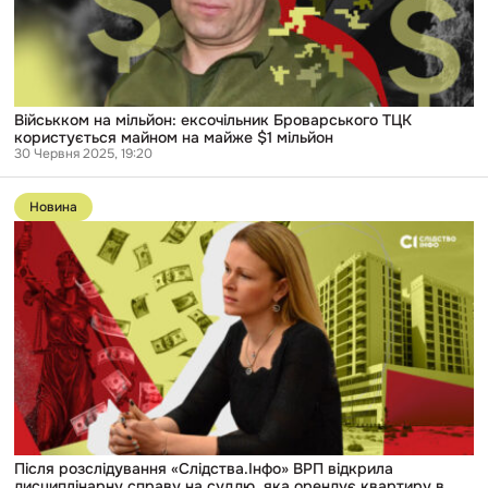
на
майже
$1
мільйон
Військком на мільйон: ексочільник Броварського ТЦК
користується майном на майже $1 мільйон
30 Червня 2025, 19:20
Перейти
до
Новина
публікації
Після
розслідування
«Слідства.Інфо»
ВРП
відкрила
дисциплінарну
справу
на
суддю,
яка
орендує
квартиру
в
Дубаї
Після розслідування «Слідства.Інфо» ВРП відкрила
за
дисциплінарну справу на суддю, яка орендує квартиру в