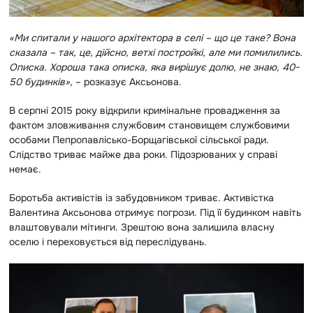
«Ми спитали у нашого архітектора в селі – що це таке? Вона
сказала – так, це, дійсно, ветхі постройкі, але ми помилились.
Описка. Хороша така описка, яка вирішує долю, не знаю, 40-
50 будинків»,
– розказує Аксьонова.
В серпні 2015 року відкрили кримінальне провадження за
фактом
зловживання службовим становищем
службовими
особами Пепропавлісько-Борщагівської сільської ради
.
Слідство триває майже два роки. Підозрюваних у справі
немає.
Боротьба активістів із забудовником триває. Активістка
Валентина Аксьонова отримує погрози. Під її будинком навіть
влаштовували мітинги. Зрештою вона залишила власну
оселю і переховується від переслідувань.