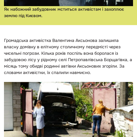
Як набожний забудовник мститься активістам і захоплює
землю під Києвом.
Громадська активістка Валентина Аксьонова залишила
власну домівку в елітному столичному передмісті через
чисельні погрози. Кілька років поспіль вона боролася із
забудовою лісу у рідному селі Петропавлівська Борщагівка, а
місяць тому обидві родинні автівки Аксьонових згоріли. За
словами активістки, їх спалили навмисно.