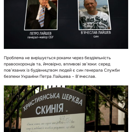
Проблема не
вирішується роками через бездіяльність
правоохоронців та, ймовірно, впливові зв’язки: серед
пов’язаних із будівництвом людей є син генерала Служби
безпеки Украиїни Петра Лайшева – В’ячеслав.