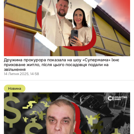
на
шоу
«Супермама»
їхнє
приховане
житло,
після
цього
посадовця
подали
на
звільнення
Дружина прокурора показала на шоу «Супермама» їхнє
приховане житло, після цього посадовця подали на
звільнення
14 Липня 2025, 14:58
Перейти
до
Новина
публікації
Військком
на
мільйон:
ексочільник
Броварського
ТЦК
користується
майном