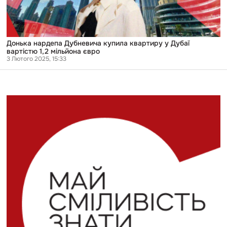
1,2
мільйона
євро
Донька нардепа Дубневича купила квартиру у Дубаї
вартістю 1,2 мільйона євро
3 Лютого 2025, 15:33