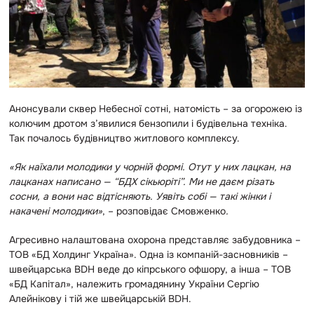
Анонсували сквер Небесної сотні, натомість – за огорожею із
колючим дротом з’явилися бензопили і будівельна техніка.
Так почалось будівництво житлового комплексу.
«Як наїхали молодики у чорній формі. Отут у них лацкан, на
лацканах написано — “БДХ сікьюріті”. Ми не даєм різать
сосни, а вони нас відтісняють. Уявіть собі — такі жінки і
накачені молодики»
, – розповідає Смовженко
.
Агресивно налаштована охорона представляє забудовника –
ТОВ «БД Холдинг Україна». Одна із компаній-засновників –
швейцарська BDH веде до кіпрського офшору, а інша – ТОВ
«БД Капітал», належить громадянину України Сергію
Алейнікову і тій же швейцарcькій BDH.