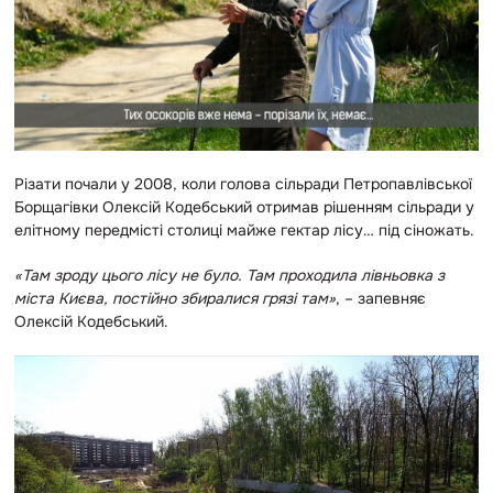
Різати почали у 2008, коли голова сільради Петропавлівської
Борщагівки Олексій Кодебський отримав рішенням сільради у
елітному передмісті столиці майже гектар лісу… під сіножать.
«Там зроду цього лісу не було. Там проходила лівньовка з
міста Києва, постійно збиралися грязі там»
, – запевняє
Олексій Кодебський.