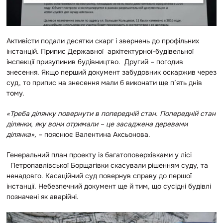
Активісти подали десятки скарг і звернень до профільних
інстанцій. Припис Державної архітектурної-будівельної
інспекції призупинив будівництво. Другий – погодив
знесення. Якщо перш
ий документ забудовник оскаржив через
суд, то припис на знесення мали б виконати ще п’ять днів
тому.
«Треба ділянку повернути в попередній стан. Попередній стан
ділянки, яку вони отримали – це засаджена деревами
ділянка»,
– пояснює Валентина Аксьонова.
Генеральний план проекту із багатоповерхівками у лісі
Петропавлівської Борщагівки скасували рішенням суду, та
ненадовго. Касаційний суд повернув справу до першої
інстанції. Небезпечний документ ще й тим, що сусідні будівлі
позначені як аварійні.