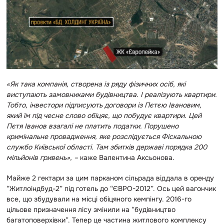
«Як така компанія, створена iз ряду фізичних осіб, які
виступають замовниками будівництва. І реалізують квартири.
Тобто, інвестори підписують договори із Пєтєю Івановим,
який їм під чесне слово обіцяє, що побудує квартири. Цей
Пєтя Іванов взагалі не платить податки. Порушено
кримінальне провадження, яке розслідується Фіскальною
службо Київської області. Там збитків державі порядка 200
мільйонів гривень», –
каже Валентина Аксьонова
.
Майже 2 гектари за цим парканом сільрада віддала в оренду
“Житлоіндбуд-2” під готель до “ЄВРО-2012”. Ось цей вагончик
все, що збудували на місці обіцяного кемпінгу. 2016-го
цільове призначення лісу змінили на “будівництво
багатоповерхівки”. Тепер це частина житлового комплексу