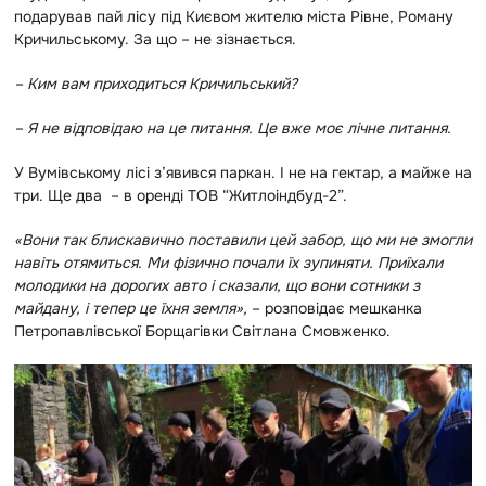
подарував пай лісу під Києвом жителю міста Рівне, Роману
Кричильському. За що – не зізнається.
– Ким вам приходиться Кричильський?
– Я не відповідаю на це питання. Це вже моє лічне питання.
У Вумівському лісі з’явився паркан. І не на гектар, а майже на
три. Ще два – в оренді ТОВ “Житлоіндбуд-2”.
«Вони так блискавично поставили цей забор, що ми не змогли
навіть отямиться. Ми фізично почали їх зупиняти. Приїхали
молодики на дорогих авто і сказали, що вони сотники з
майдану, і тепер це їхня земля»,
– розповідає мешканка
Петропавлівської Борщагівки Світлана Смовженко.