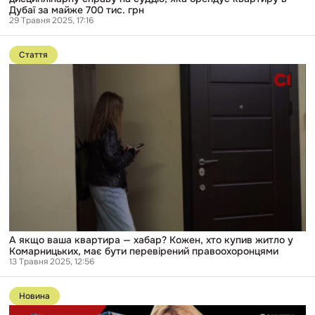
майже
Дубаї за майже 700 тис. грн
700
29 Травня 2025, 17:16
тис.
Перейти
грн
до
Стаття
публікації
А
якщо
ваша
квартира
—
хабар?
Кожен,
хто
купив
житло
у
Комарницьких,
має
бути
перевірений
А якщо ваша квартира — хабар? Кожен, хто купив житло у
правоохоронцями
Комарницьких, має бути перевірений правоохоронцями
13 Травня 2025, 12:56
Перейти
до
Новина
публікації