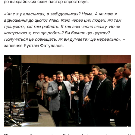
до шахрайських схем пастор спростовує.
«Чи є я у власниках, в забудовниках? Нема. А чи маю я
відношення до цього? Маю. Маю через цих людей, які там
працюють, які там роблять. Я так вам чесно скажу. Но чи
контролюю я, хто що робить? Ви бачили цю церкву?
Получиться це совміщать, як ви думаєте? Це нереально»,
–
запевняє Рустам Фатуллаєв.