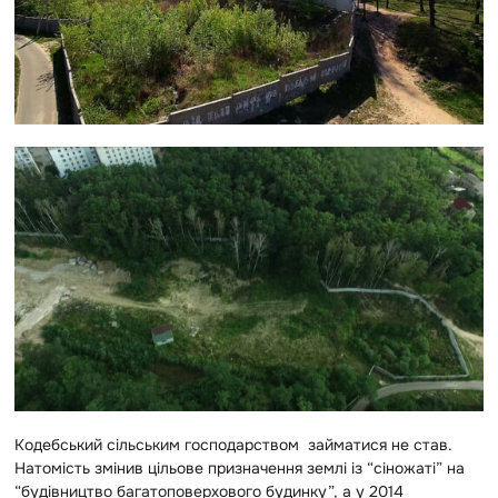
Кодебський сільським господарством займатися не став.
Натомість змінив цільове призначення землі із “сіножаті” на
“будівництво багатоповерхового будинку”, а у 2014