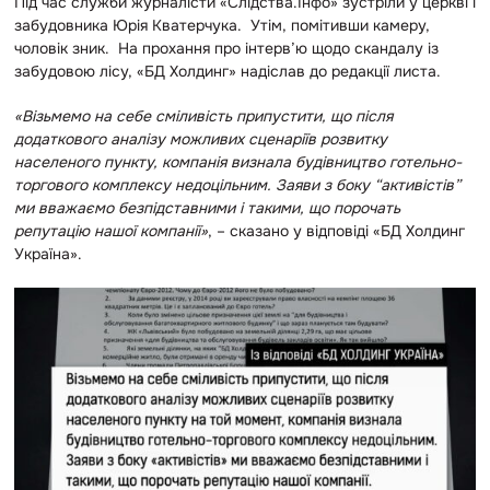
Під час служби журналісти «Слідства.Інфо» зустріли у церкві і
забудовника Юрія Кватерчука. Утім, помітивши камеру,
чоловік зник.
На прохання про інтерв’ю щодо скандалу із
забудовою лісу, «БД Холдинг» надіслав до редакції листа.
«Візьмемо на себе сміливість припустити, що після
додаткового аналізу можливих сценаріїв розвитку
населеного пункту, компанія визнала будівництво готельно-
торгового комплексу недоцільним. Заяви з боку “активістів”
ми вважаємо безпідставними і такими, що порочать
репутацію нашої компанії»
, – сказано у відповіді
«БД Холдинг
Україна»
.