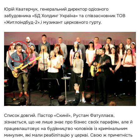
Юрій Кватерчук, генеральний директор одіозного
забудовника «БД Холдинг Україна» та співзасновник ТОВ
«Житлоіндбуд-2»,і музикант церковного гурту.
Список довгий. Пастор «Скинії», Рустам Фатуллаєв,
зізнається, що не лише знає про бізнес своїх парафіян, але й
працевлаштовує на будівництво чоловіків із кримінальним
минулим, які мали реабілітацію у церкві. Свою ж причетність