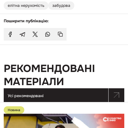
елітна нерухомість
забудова
Поширити публікацію:
РЕКОМЕНДОВАНІ
МАТЕРІАЛИ
Усі рекомендовані
Перейти
до
Новина
публікації
Дружина
прокурора
показала