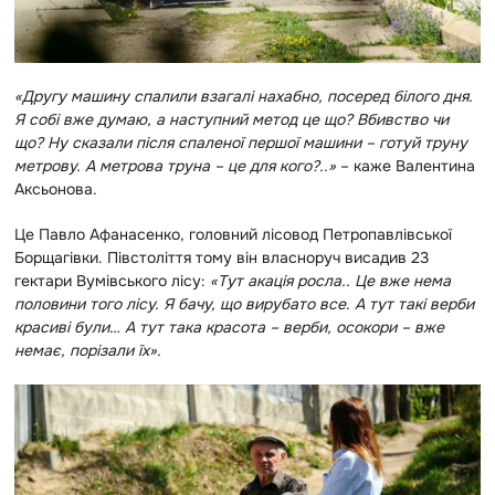
«Другу машину спалили взагалі нахабно, посеред білого дня.
Я собі вже думаю, а наступний метод це що? Вбивство чи
що? Ну сказали після спаленої першої машини – готуй труну
метрову. А метрова труна – це для кого?..»
– каже Валентина
Аксьонова.
Це Павло Афанасенко,
головний лісовод Петропавлівської
Борщагівки. Півстоліття тому він власноруч висадив 23
гектари Вумівського лісу:
«Тут акація росла.. Це вже нема
половини того лісу. Я бачу, що вирубато все. А тут такі верби
красиві були… А тут така красота – верби, осокори – вже
немає, порізали їх».