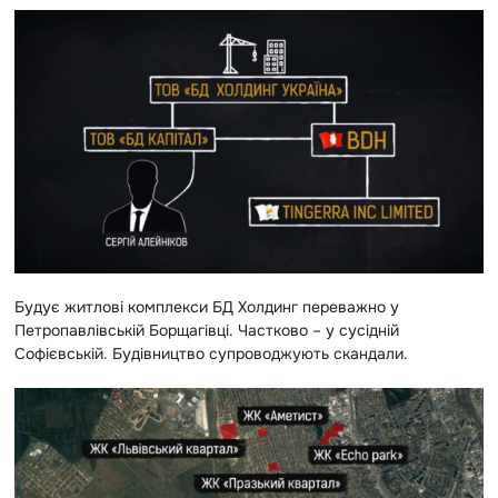
Будує житлові комплекси БД Холдинг переважно у
Петропавлівській Борщагівці. Частково – у сусідній
Софієвській. Будівництво супроводжують скандали.