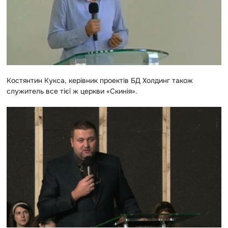
Костянтин Кукса, керівник проектів БД Холдинг також
служитель все тієї ж церкви «Скинія».