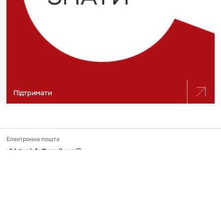
Підтримати
Електронна пошта
slidstvo.info@gmail.com
Номер телефону
+ 38 (050) 975-56-21
Поштова адреса
Україна, 04071, місто Київ, вул. Щекавицька, будинок 30/39, квартира
248
Ідентифікатор онлайн-медіа в Реєстрі