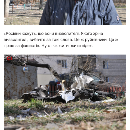
«Росіяни кажуть, що вони визволителі. Якого хріна
визволителі, вибачте за такі слова. Це ж руйнівники. Це ж
гірше за фашистів. Ну от як жити, жити ніде».