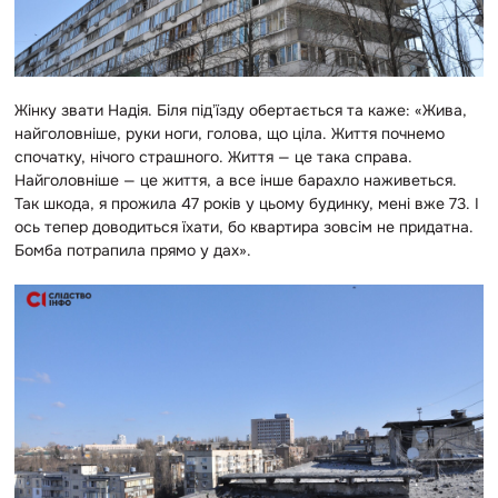
Жінку звати Надія. Біля підʼїзду обертається та каже: «Жива,
найголовніше, руки ноги, голова, що ціла. Життя почнемо
спочатку, нічого страшного. Життя — це така справа.
Найголовніше — це життя, а все інше барахло наживеться.
Так шкода, я прожила 47 років у цьому будинку, мені вже 73. І
ось тепер доводиться їхати, бо квартира зовсім не придатна.
Бомба потрапила прямо у дах».