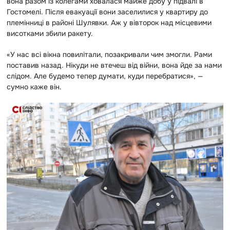
вона разом із колегами ховалася майже добу у підвалі в
Гостомелі. Після евакуації вони заселилися у квартиру до
племінниці в районі Шулявки. Аж у вівторок над місцевими
висотками збили ракету.
«У нас всі вікна повилітали, позакривали чим змогли. Рами
поставив назад. Нікуди не втечеш від війни, вона йде за нами
слідом. Але будемо тепер думати, куди перебратися», —
сумно каже він.