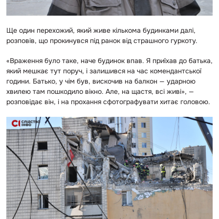
Ще один перехожий, який живе кількома будинками далі,
розповів, що прокинувся під ранок від страшного гуркоту.
«Враження було таке, наче будинок впав. Я приїхав до батька,
який мешкає тут поруч, і залишився на час комендантської
години. Батько, у чім був, вискочив на балкон — ударною
хвилею там пошкодило вікно. Але, на щастя, всі живі», —
розповідає він, і на прохання сфотографувати хитає головою.