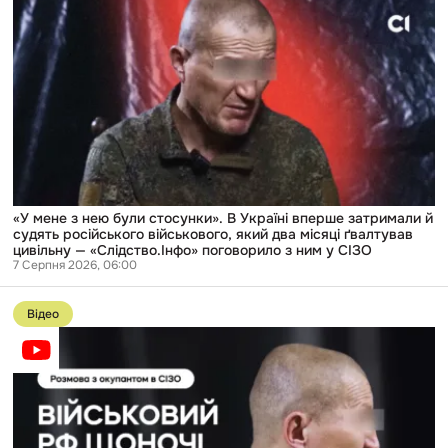
«У
мене
з
нею
були
стосунки».
В
Україні
вперше
затримали
й
судять
російського
військового,
«У мене з нею були стосунки». В Україні вперше затримали й
який
судять російського військового, який два місяці ґвалтував
два
цивільну — «Слідство.Інфо» поговорило з ним у СІЗО
місяці
7 Серпня 2026, 06:00
ґвалтував
Перейти
цивільну
до
—
Відео
публікації
«Слідство.Інфо»
Ґвалтував
поговорило
два
з
місяці
ним
в
у
підвалі:
СІЗО
поговорили
з