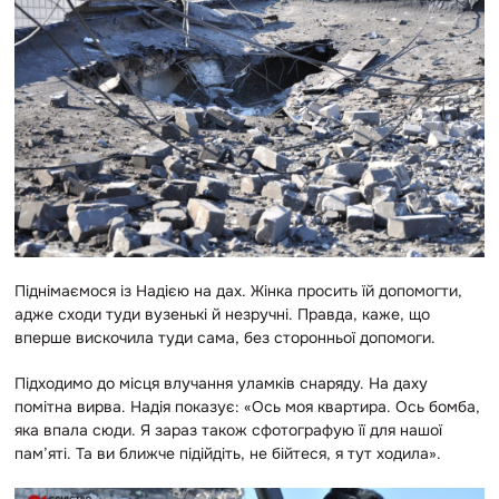
Піднімаємося із Надією на дах. Жінка просить їй допомогти,
адже сходи туди вузенькі й незручні. Правда, каже, що
вперше вискочила туди сама, без сторонньої допомоги.
Підходимо до місця влучання уламків снаряду. На даху
помітна вирва. Надія показує: «Ось моя квартира. Ось бомба,
яка впала сюди. Я зараз також сфотографую її для нашої
пам’яті. Та ви ближче підійдіть, не бійтеся, я тут ходила».