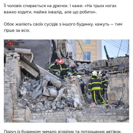
Її чоловік спирається на дрючок. І каже: «На трьох ногах
важко ходити, майже інвалід, але що робити».
Обоє жаліють своїх сусідів з іншого будинку, кажуть — тим
гірше за всіх.
Поруч із будинком чимало згорілих та потрощених автівок.