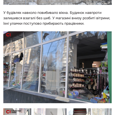
У будівлях навколо повибивало вікна. Будинок навпроти
залишився взагалі без шиб. У магазині внизу розбиті вітрини;
їхні уламки поступово прибирають працівники.