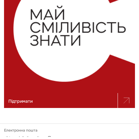
Підтримати
Електронна пошта
slidstvo.info@gmail.com