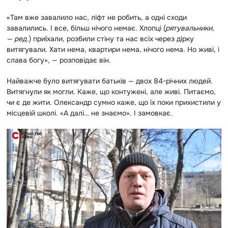
«Там вже завалило нас, ліфт не робить, а одні сходи
завалились. І все, більш нічого немає. Хлопці (
рятувальники,
— ред.
) приїхали, розбили стіну та нас всіх через дірку
витягували. Хати нема, квартири нема, нічого нема. Но живі, і
слава богу», — розповідає він.
Найважче було витягувати батьків — двох 84-річних людей.
Витягнули як могли. Каже, що контужені, але живі. Питаємо,
чи є де жити. Олександр сумно каже, що їх поки прихистили у
місцевій школі. «А далі… не знаємо». І замовкає.