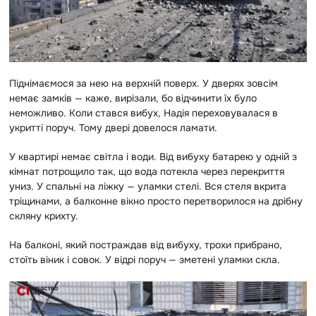
Піднімаємося за нею на верхній поверх. У дверях зовсім
немає замків — каже, вирізали, бо відчинити їх було
неможливо. Коли стався вибух, Надія переховувалася в
укритті поруч. Тому двері довелося ламати.
У квартирі немає світла і води. Від вибуху батарею у одній з
кімнат потрощило так, що вода потекла через перекриття
униз. У спальні на ліжку — уламки стелі. Вся стеля вкрита
тріщинами, а балконне вікно просто перетворилося на дрібну
скляну крихту.
На балконі, який постраждав від вибуху, трохи прибрано,
стоїть віник і совок. У відрі поруч — зметені уламки скла.