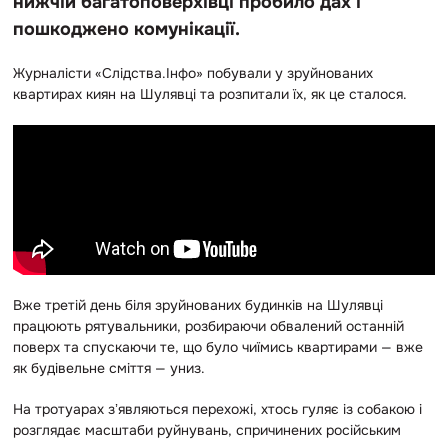
нижчій багатоповерхівці пробило дах і
пошкоджено комунікації.
Журналісти «Слідства.Інфо» побували у зруйнованих
квартирах киян на Шулявці та розпитали їх, як це сталося.
Вже третій день біля зруйнованих будинків на Шулявці
працюють рятувальники, розбираючи обвалений останній
поверх та спускаючи те, що було чиїмись квартирами — вже
як будівельне сміття — униз.
На тротуарах зʼявляються перехожі, хтось гуляє із собакою і
розглядає масштаби руйнувань, спричинених російським