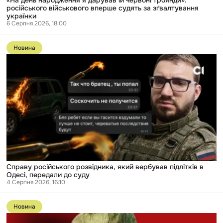
українки
російського військового вперше судять за зґвалтування
українки
6 Серпня 2026, 18:00
Перейти
до
Новина
публікації
Справу
російського
розвідника,
який
вербував
підлітків
в
Одесі,
передали
до
суду
Справу російського розвідника, який вербував підлітків в
Одесі, передали до суду
4 Серпня 2026, 16:10
Перейти
до
Новина
публікації
«Колоті