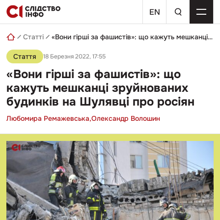
Skip
пошуковий
to
EN
запит
content
Статті
«Вони гірші за фашистів»: що кажуть мешканці зруйнованих будинків на Шулявці про росіян
Стаття
18 Березня 2022, 17:55
«Вони гірші за фашистів»: що
кажуть мешканці зруйнованих
будинків на Шулявці про росіян
Любомира Ремажевська,
Олександр Волошин