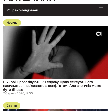
Усі рекомендовані
Перейти
до
Новина
публікації
В
Україні
розслідують
151
справу
щодо
сексуального
насильства,
повʼязаного
з
конфліктом.
Але
злочинів
може
В Україні розслідують 151 справу щодо сексуального
бути
насильства, повʼязаного з конфліктом. Але злочинів може
більше
бути більше
7 Серпня 2026, 12:00
Перейти
до
Стаття
публікації