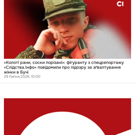
рани,
соски
порізані»:
фігуранту
з
спецрепортажу
«Слідства.Інфо»
повідомили
про
підозру
за
зґвалтування
жінки
«Колоті рани, соски порізані»: фігуранту з спецрепортажу
в
«Слідства.Інфо» повідомили про підозру за зґвалтування
Бучі
жінки в Бучі
29 Липня 2026, 10:00