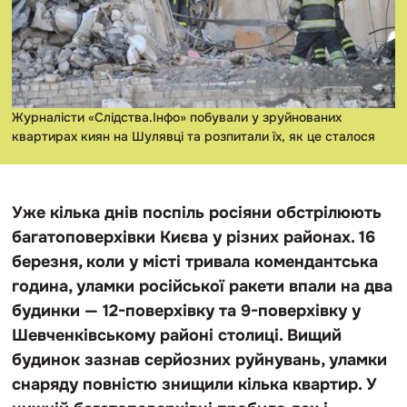
Журналісти «Слідства.Інфо» побували у зруйнованих
квартирах киян на Шулявці та розпитали їх, як це сталося
Уже кілька днів поспіль росіяни обстрілюють
багатоповерхівки Києва у різних районах. 16
березня, коли у місті тривала комендантська
година, уламки російської ракети впали на два
будинки — 12-поверхівку та 9-поверхівку у
Шевченківському районі столиці. Вищий
будинок зазнав серйозних руйнувань, уламки
снаряду повністю знищили кілька квартир. У