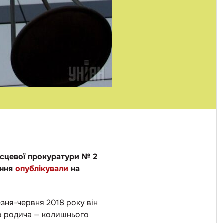
ісцевої прокуратури № 2
ення
опублікували
на
зня-червня 2018 року він
го родича — колишнього