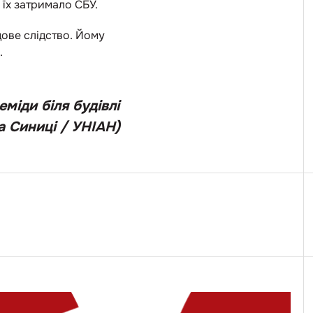
 їх затримало СБУ.
дове слідство. Йому
.
міди біля будівлі
а Синиці / УНІАН)