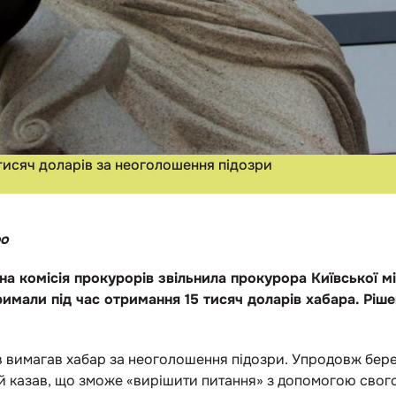
тисяч доларів за неоголошення підозри
фо
на комісія прокурорів звільнила прокурора Київської м
римали під час отримання 15 тисяч доларів хабара. Ріш
в вимагав хабар за неоголошення підозри. Упродовж бере
 й казав, що зможе «вирішити питання» з допомогою сво