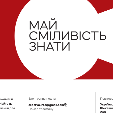
Електронна пошта
Поштова
 можливий
 Майте на
Україна,
slidstvo.info@gmail.com
ачений для
Щекавиц
Номер телефону
248