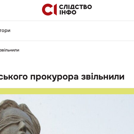
тори
звільнили
ського прокурора звільнили