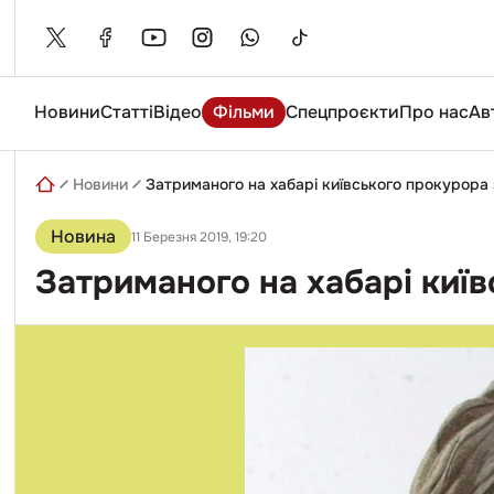
Skip
to
content
Новини
Статті
Відео
Фільми
Спецпроєкти
Про нас
Ав
Введіть
пошуковий
запит
Новини
Затриманого на хабарі київського прокурора 
Новина
11 Березня 2019, 19:20
Затриманого на хабарі київ