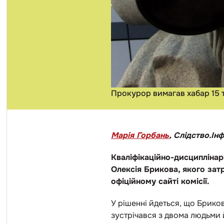
Прокурор вимагав хабар 15 
Марія Горбань
, Слідство.Ін
Кваліфікаційно-дисциплінар
Олексія Брикова, якого зат
офіційному сайті комісії.
У рішенні йдеться, що Брико
зустрічався з двома людьми