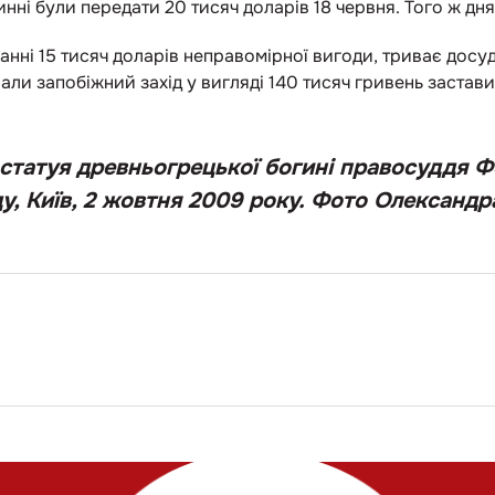
нні були передати 20 тисяч доларів 18 червня. Того ж дня
нні 15 тисяч доларів неправомірної вигоди, триває досу
ли запобіжний захід у вигляді 140 тисяч гривень застави
статуя древньогрецької богині правосуддя Фе
у, Київ, 2 жовтня 2009 року. Фото Олександр