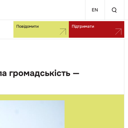
EN
Повідомити
Підтримати
ла громадськість —