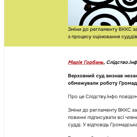
Зміни до регламенту ВККС з
з процесу оцінювання судді
Марія Горбань
, Слідство.Ін
Верховний суд визнав незако
обмежували роботу Громад
Про це Слідству.Інфо повідо
Зміни до регламенту ВККС за
повинні підписувати всі члени
судді. У відповідь Громадсь