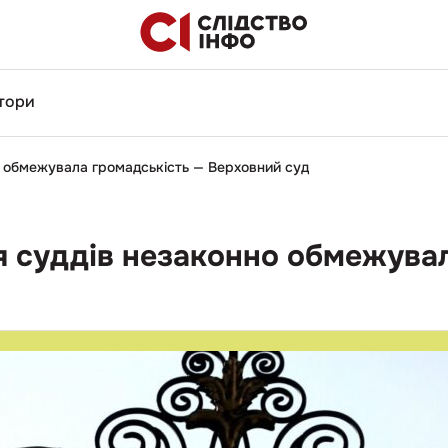
тори
но обмежувала громадськість — Верховний суд
ія суддів незаконно обмежува