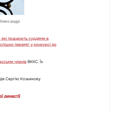
Олександр
, які працюють суддями в
спішно переміг у конкурсі до
восьми членів
ВККС. Їх
ддів Сергію Козьякову
ї династії