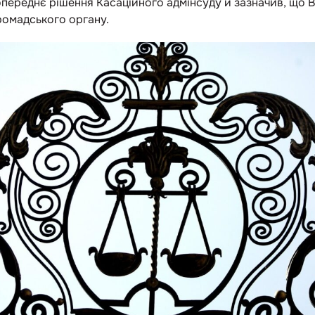
опереднє рішення Касаційного адмінсуду й зазначив, що 
ромадського органу.