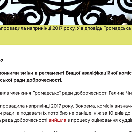
апровадила наприкінці 2017 року. У відповідь Громадськ
в
фо
нними зміни в регламенті Вищої кваліфікаційної комісії
ської ради доброчесності.
мила членкиня Громадської ради доброчесності Галина Ч
провадила наприкінці 2017 року. Зокрема, комісія визнач
 ради, а подавати їх потрібно не раніше, ніж за 10 днів до
ка рада доброчесності
вийшла
з процесу оцінювання судді