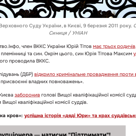
ерховного Суду України, в Києві, 9 березня 2011 року.
Синиця / УНІАН
тво.Інфо, член ВККС України Юрій Тітов
має трьох родичів
 племінниці та син. Окрім цього, син Юрія Тітова Максим
у
якого проводила ВККС.
ідувань (ДБР)
відкрило кримінальне провадження проти 
 присвоєнні владних повноважень».
 Києва
заборонив
голові Вищої кваліфікаційної комісії су
Вищої кваліфікаційної комісії суддів.
ка кров»:
успішна історія «дяді Юри» та крах суддівсько