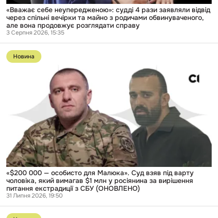
з
«Вважає себе неупередженою»: судді 4 рази заявляли відвід
родичами
через спільні вечірки та майно з родичами обвинуваченого,
обвинуваченого,
але вона продовжує розглядати справу
але
3 Серпня 2026, 15:35
вона
Перейти
продовжує
до
розглядати
Новина
публікації
справу
«$200
000
—
особисто
для
Малюка».
Суд
взяв
під
варту
чоловіка,
який
вимагав
$1
«$200 000 — особисто для Малюка». Суд взяв під варту
млн
чоловіка, який вимагав $1 млн у росіянина за вирішення
у
питання екстрадиції з СБУ (ОНОВЛЕНО)
росіянина
31 Липня 2026, 19:50
за
Перейти
вирішення
до
питання