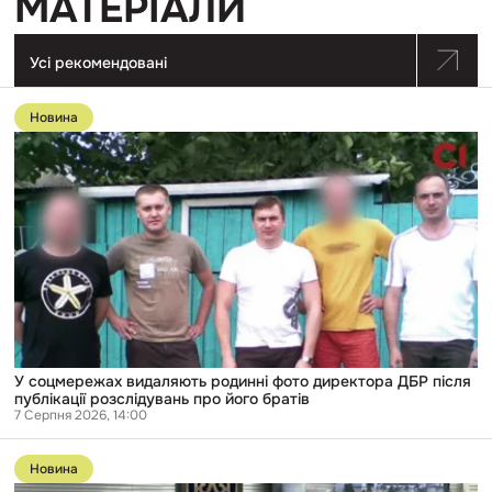
МАТЕРІАЛИ
Усі рекомендовані
Перейти
до
Новина
публікації
У
соцмережах
видаляють
родинні
фото
директора
ДБР
після
публікації
розслідувань
про
його
братів
У соцмережах видаляють родинні фото директора ДБР після
публікації розслідувань про його братів
7 Серпня 2026, 14:00
Перейти
до
Новина
публікації