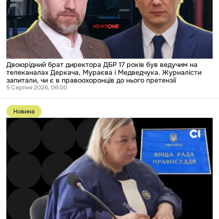
років
був
ведучим
на
телеканалах
Деркача,
Мураєва
і
Медведчука.
Двоюрідний брат директора ДБР 17 років був ведучим на
Журналісти
телеканалах Деркача, Мураєва і Медведчука. Журналісти
запитали,
запитали, чи є в правоохоронців до нього претензії
чи
5 Серпня 2026, 06:00
є
Перейти
в
до
правоохоронців
Новина
публікації
до
«Вважає
нього
себе
претензії
неупередженою»:
судді
4
рази
заявляли
відвід
через
спільні
вечірки
та
майно