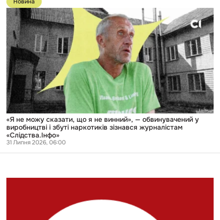
Новина
публікації
екстрадиції
«Я
з
не
СБУ
можу
(ОНОВЛЕНО)
сказати,
що
я
не
винний»,
—
обвинувачений
у
виробництві
і
збуті
«Я не можу сказати, що я не винний», — обвинувачений у
наркотиків
виробництві і збуті наркотиків зізнався журналістам
зізнався
«Слідства.Інфо»
журналістам
31 Липня 2026, 06:00
«Слідства.Інфо»