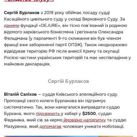
Сергій Бурлаков
з 2019 року обіймає посаду судді
Касаційного цивільного суду у складі Верховного Суду. За
даними
фундації «DEJURE», він тісно пов’язаний із родиною
відомого харківського бізнесмена і регіонала Олександра
Фельдмана (у парламенті 9-го скликання він був членом
фракції вже забороненої партії ОПЗЖ). Також неодноразово
відвідував територію РФ після анексії Криму та окупації
Росією частини українських територій та має неспівпадіння у
майнових деклараціях.
Сергій Бурлаков
Віталій Саліхов
— суддя Київського апеляційного суду.
Пропозиції свого колеги Бурлакова він підтримує
систематично. Так, вони намагалися виправдати суддю
Бурхана, якого
підозрюють
у хабарі у
$2500
, суддю
Фединяка, який сів за кермо
ймовірно напідпитку
та суддю
Мазуренка, який
допомагав
чоловікам уникати мобілізації.