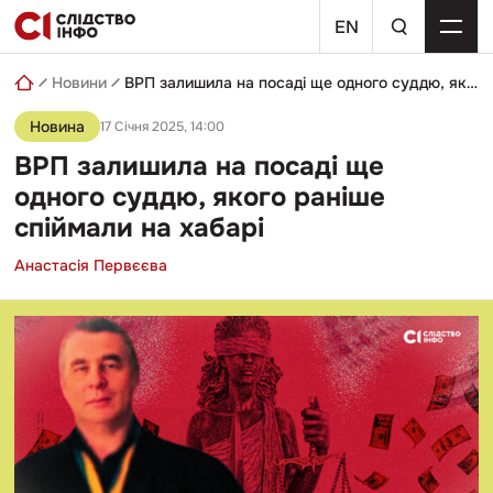
Skip
пошуковий
to
EN
запит
content
Новини
ВРП залишила на посаді ще одного суддю, якого раніше спіймали на хабарі
Новина
17 Січня 2025, 14:00
ВРП залишила на посаді ще
одного суддю, якого раніше
спіймали на хабарі
Анастасія Первєєва