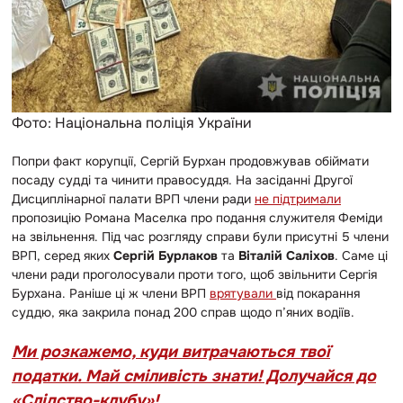
Фото: Національна поліція України
Попри факт корупції, Сергій Бурхан продовжував обіймати
посаду судді та чинити правосуддя. На засіданні Другої
Дисциплінарної палати ВРП члени ради
не підтримали
пропозицію Романа Маселка про подання служителя Феміди
на звільнення. Під час розгляду справи були присутні 5 члени
ВРП, серед яких
Сергій Бурлаков
та
Віталій Саліхов
. Саме ці
члени ради проголосували проти того, щоб звільнити Сергія
Бурхана. Раніше ці ж члени ВРП
врятували
від покарання
суддю, яка закрила понад 200 справ щодо п’яних водіїв.
Ми розкажемо, куди витрачаються твої
податки. Май сміливість знати! Долучайся до
«Слідство-клубу»!