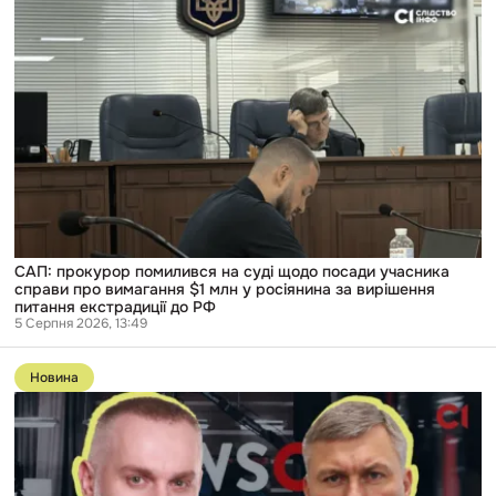
САП:
прокурор
помилився
на
суді
щодо
посади
учасника
справи
про
вимагання
$1
млн
у
росіянина
САП: прокурор помилився на суді щодо посади учасника
за
справи про вимагання $1 млн у росіянина за вирішення
вирішення
питання екстрадиції до РФ
питання
5 Серпня 2026, 13:49
екстрадиції
до
Перейти
РФ
до
Новина
публікації
Двоюрідний
брат
директора
ДБР
17