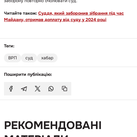
заборону повторно очолювати суд.
Читайте також:
Суддя, який заборонив зібрання під час
Майдану, отримав доплату від суду у 2024 році
Теги:
ВРП
суд
хабар
Поширити публікацію:
РЕКОМЕНДОВАНІ