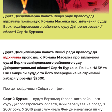
Друга Дисциплінарна палата Вищої ради правосуддя
відхилила пропозицію Романа Маселка про звільнення судді
Верхньодніпровського районного суду Дніпропетровської
області Сергія Бурхана
Друга Дисциплінарна палата Вищої ради правосуддя
відхилила
пропозицію Романа Маселка про звільнення
судді Верхньодніпровського районного суду
Дніпропетровської області Сергія Бурхана. Раніше НАБУ та
САП викрили суддю та його посередника на отриманні
хабаря у розмірі $2500.
Про це повідомляє «Слідство.Інфо».
Сергій Бурхан
—
суддя Верхньодніпровського районного
суду Дніпропетровської області, який перебуває на посаді з
2007 року. У 2016 році служитель Феміди намагався піти у