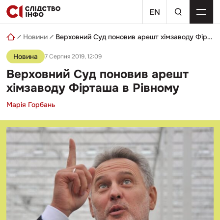
Skip
пошуковий
to
EN
запит
content
Новини
Верховний Суд поновив арешт хімзаводу Фірташа в Рівному
Новина
7 Серпня 2019, 12:09
Верховний Суд поновив арешт
хімзаводу Фірташа в Рівному
Марія Горбань