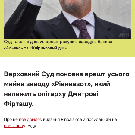
Суд також відновив арешт рахунків заводу в банках
«Альянс» та «Кліринговий дім»
Верховний Суд поновив арешт усього
майна заводу «Рівнеазот», який
належить олігарху Дмитрові
Фірташу.
Про це
повідомляє
видання Finbalance з посиланням на
постанову
суду.