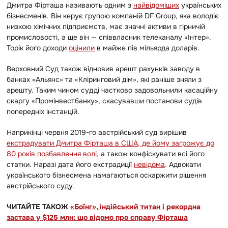
Дмитра Фірташа називають одним з
найвідоміших
українських
бізнесменів. Він керує групою компаній DF Group, яка володіє
низкою хімічних підприємств, має значні активи в гірничій
промисловості, а ще він — співвласник телеканалу «Інтер».
Торік його доходи
оцінили
в майже пів мільярда доларів.
Верховний Суд також відновив арешт рахунків заводу в
банках «Альянс» та «Кліринговий дім», які раніше зняли з
арешту. Таким чином судді частково задовольнили касаційну
скаргу «Промінвестбанку», скасувавши постанови судів
попередніх інстанцій.
Наприкінці червня 2019-го австрійський суд вирішив
екстрадувати Дмитра Фірташа в США, де йому загрожує до
80 років позбавлення волі
, а також конфіскувати всі його
статки. Наразі дата його екстрадиції
невідома
. Адвокати
українського бізнесмена намагаються оскаржити рішення
австрійського суду.
ЧИТАЙТЕ ТАКОЖ
«Боїнг», індійський титан і рекордна
застава у $125 млн: що відомо про справу Фірташа