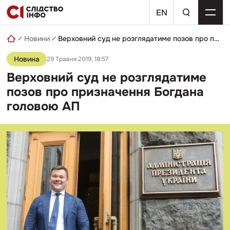
Skip
пошуковий
to
EN
запит
content
Новини
Верховний суд не розглядатиме позов про призначення Богдана головою АП
Новина
29 Травня 2019, 18:57
Верховний суд не розглядатиме
позов про призначення Богдана
головою АП