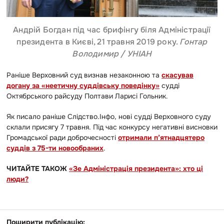
Андрій Богдан під час брифінгу біля Адміністрації
президента в Києві, 21 травня 2019 року.
Гонтар
Володимир / УНІАН
Раніше Верховний суд визнав незаконною та
скасував
догану за «неетичну суддівську поведінку»
судді
Октябрського райсуду Полтави Ларисі Гольник.
Як писало раніше Слідство.Інфо, нові судді Верховного суду
склали присягу 7 травня. Під час конкурсу негативні висновки
Громадської ради доброчесності
отримали п’ятнадцятеро
суддів з 75-ти новообраних
.
ЧИТАЙТЕ ТАКОЖ
«Зе Адміністрація президента»: хто ці
люди?
Поширити публікацію: