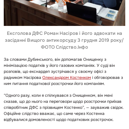
Ексголова ДФС Роман Насіров і його адвокати на
засіданні Вищого антикорсуду 3 грудня 2019 року/
ФОТО Слідство.Інфо
За словами Дубинського, він допомагав Онищенку з
мінімізацією податків у його газових компаніях. У суді він
розповів, що екснардеп зустрічався у своєму офісі з
радником Насірова
Олександром Костенком
і обговорював з
ним питання податкової розстрочки його компаніям.
“Одного разу, коли я спілкувався з Онищенком, він мені
сказав, що до нього на переговори щодо розстрочки приїхав
співробітник ДФС з прізвищем Костенко”, — зауважив свідок.
Офіційне слідство вважає, що саме через Костенка
відбувалися домовленості щодо податкових розстрочок.