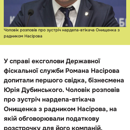
Чоловік розповів про зустріч нардепа-втікача Онищенка з
радником Насірова
У справі ексголови Державної
фіскальної служби Романа Насірова
допитали першого свідка, бізнесмена
Юрія Дубинського. Чоловік розповів
про зустріч нардепа-втікача
Онищенка з радником Насірова, на
якій обговорювали податкову
розстрочку для його компаній.