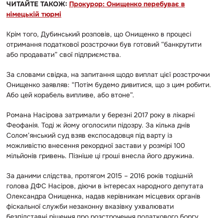
ЧИТАЙТЕ ТАКОЖ:
Прокурор: Онищенко перебуває в
німецькій тюрмі
Крім того, Дубинський розповів, що Онищенко в процесі
отримання податкової розстрочки був готовий “банкрутити
або продавати” свої підприємства.
За словами свідка, на запитання щодо виплат цієї розстрочки
Онищенко заявляв: “Потім будемо дивитися, що з цим робити.
Або цей корабель випливе, або втоне”.
Романа Насірова затримали у березні 2017 року в лікарні
Феофанія. Тоді ж йому оголосили підозру. За кілька днів
Солом’янський суд взяв експосадовця під варту із
можливістю внесення рекордної застави у розмірі 100
мільйонів гривень. Пізніше ці гроші внесла його дружина.
За даними слідства, протягом 2015 – 2016 років тодішній
голова ДФС Насіров, діючи в інтересах народного депутата
Олександра Онищенка, надав керівникам місцевих органів
фіскальної служби незаконну вказівку ухвалювати
безпідставні рішення про розстрочення податкового боргу