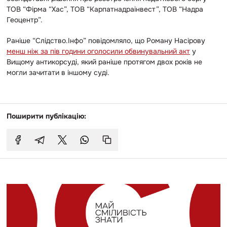
ТОВ “Фірма “Хас”, ТОВ “Карпатнадраінвест”, ТОВ “Надра
Геоцентр”.
Раніше “Слідство.Інфо” повідомляло, що Роману Насірову
менш ніж за пів години оголосили обвинувальний акт
у
Вищому антикорсуді, який раніше протягом двох років не
могли зачитати в іншому суді.
Поширити публікацію: