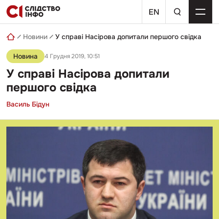
Skip
пошуковий
to
EN
запит
content
Новини
У справі Насірова допитали першого свідка
Новина
4 Грудня 2019, 10:51
У справі Насірова допитали
першого свідка
Василь Бідун