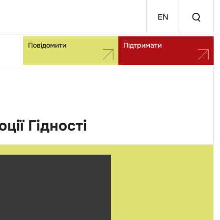
EN
Повідомити
Підтримати
ції Гідності