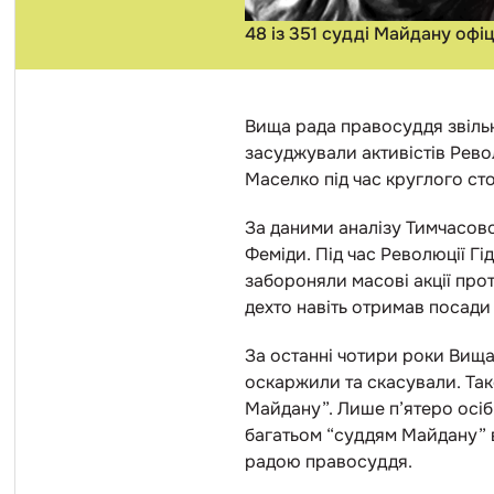
48 із 351 судді Майдану офі
Вища рада правосуддя звільн
засуджували активістів Рево
Маселко під час круглого сто
За даними аналізу Тимчасової
Феміди. Під час Революції Гі
забороняли масові акції про
дехто навіть отримав посади
За останні чотири роки Вища 
оскаржили та скасували. Так
Майдану”. Лише п’ятеро осіб
багатьом “суддям Майдану” 
радою правосуддя.