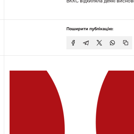
ВККС відхиляла деякі виснов
Поширити публікацію: