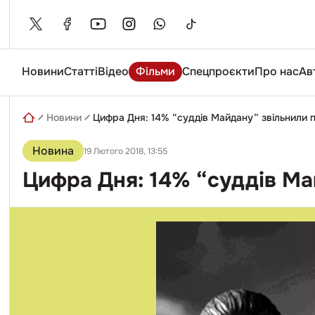
Skip
to
content
Новини
Статті
Відео
Фільми
Спецпроєкти
Про нас
Ав
Введіть
пошуковий
запит
Новини
Цифра Дня: 14% “суддів Майдану” звільнили пі
Новина
19 Лютого 2018, 13:55
Цифра Дня: 14% “суддів Май