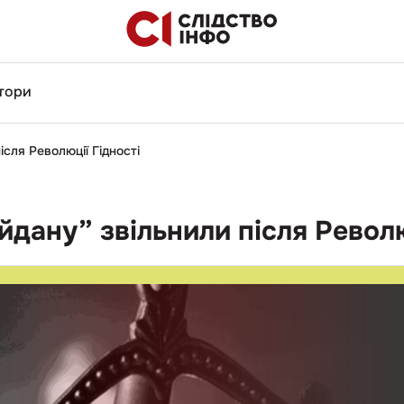
тори
сля Революції Гідності
дану” звільнили після Револю