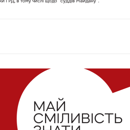
ки ГРД, в тому числі щодо “суддів Майдану”.