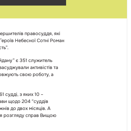
вершителів правосуддя, які
 Героїв Небесної Сотні Роман
ть”.
йдану” є 351 служитель
засуджували активістів та
довжують свою роботу, а
 судді, з яких 10 –
ави щодо 204 “суддів
жнів до двох місяців. А
ня розгляду справ Вищою