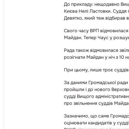
До прикладу: нещодавно Ви
Києва Нелі Ластовки. Суддя 
Девятко, який теж відбирав в
Свого часу ВРП відмовилася 
Майдан. Тепер Чаус у розшук
Рада також відмовилася звіл
розігнати Майдан у ніч з 10 н
При цьому, лише троє суддів
За даними Громадської ради д
пройшли і до нового Верховно
судді Вищого адміністратив
про звільнення суддів Майда
Зазначимо, що саме Громадсь
оцінювати кандидатів у судді