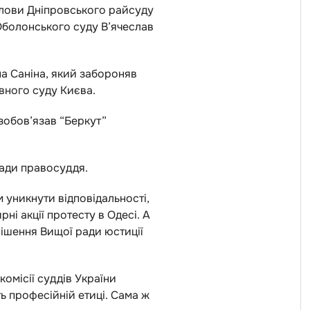
олови Дніпровського райсуду
 Оболонського суду В’ячеслав
а Саніна, який забороняв
вного суду Києва.
зобов’язав “Беркут”
ради правосуддя.
 уникнути відповідальності,
ні акції протесту в Одесі. А
ішення Вищої ради юстиції
омісії суддів України
ь професійній етиці. Сама ж