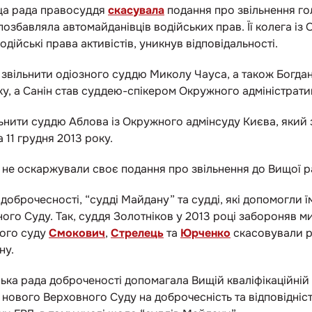
ща рада правосуддя
скасувала
подання про звільнення г
позбавляла автомайданівців водійських прав. Її колега із
одійські права активістів, уникнув відповідальності.
звільнити одіозного суддю Миколу Чауса, а також Богдан
у, а Санін став суддею-спікером Окружного адміністрати
ьнити суддю Аблова із Окружного адмінсуду Києва, який 
а 11 грудня 2013 року.
 не оскаржували своє подання про звільнення до Вищої 
оброчесності, “судді Майдану” та судді, які допомогли їм
го Суду. Так, суддя Золотніков у 2013 році забороняв мир
ного суду
Смокович
,
Стрелець
та
Юрченко
скасовували р
ну.
ка рада доброченості допомагала Вищій кваліфікаційній к
 нового Верховного Суду на доброчесність та відповідніст