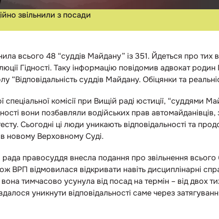
ційно звільнили з посади
ила всього 48 “суддів Майдану” із 351. Йдеться про тих 
люції Гідності. Таку інформацію повідомив адвокат родин
лу “Відповідальність суддів Майдану. Обіцянки та реальніс
 спеціальної комісії при Вищій раді юстиції
, “суддями Ма
дності вони позбавляли водійських прав автомайданівців, 
тесту. Сьогодні ці люди уникають відповідальності та про
 в новому Верховному Суді.
рада правосуддя внесла подання про звільнення всього 61
ож ВРП відмовилася відкривати навіть дисциплінарні спр
 вона тимчасово усунула від посад на термін
–
від двох ти
вдалося уникнути відповідальності саме через затягуван