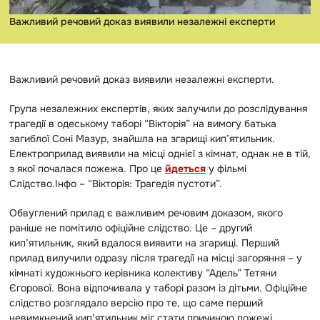
Важливий речовий доказ виявили незалежні експерти
Важливий речовий доказ виявили незалежні експерти.
Група незалежних експертів, яких залучили до розслідування
трагедії в одеському таборі “Вікторія” на вимогу батька
загиблої Соні Мазур, знайшла на згарищі кип’ятильник.
Електроприлад виявили на місці однієї з кімнат, однак не в тій,
з якої почалася пожежа. Про це
йдеться
у фільмі
Слідство.Інфо – “Вікторія: Трагедія пустоти”.
Обвуглений прилад є важливим речовим доказом, якого
раніше не помітило офіційне слідство. Це – другий
кип’ятильник, який вдалося виявити на згарищі. Перший
прилад вилучили одразу після трагедії на місці загоряння – у
кімнаті художнього керівника колективу “Адель” Тетяни
Єгорової. Вона відпочивала у таборі разом із дітьми. Офіційне
слідство розглядало версію про те, що саме перший
невимкнений кип’ятильник міг стати причиною пожежі.