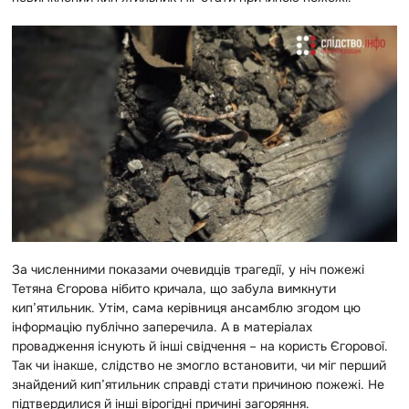
За численними показами очевидців трагедії, у ніч пожежі
Тетяна Єгорова нібито кричала, що забула вимкнути
кип’ятильник. Утім, сама керівниця ансамблю згодом цю
інформацію публічно заперечила. А в матеріалах
провадження існують й інші свідчення – на користь Єгорової.
Так чи інакше, слідство не змогло встановити, чи міг перший
знайдений кип’ятильник справді стати причиною пожежі. Не
підтвердилися й інші вірогідні причині загоряння.