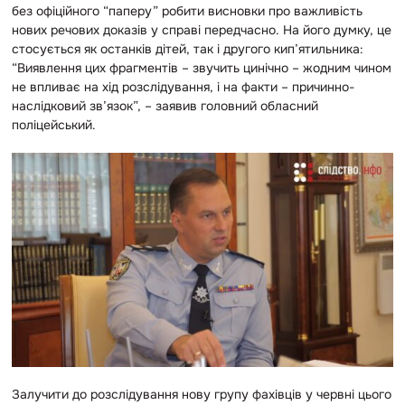
без офіційного “паперу” робити висновки про важливість
нових речових доказів у справі передчасно. На його думку, це
стосується як останків дітей, так і другого кип’ятильника:
“Виявлення цих фрагментів – звучить цинічно – жодним чином
не впливає на хід розслідування, і на факти – причинно-
наслідковий зв’язок”, – заявив головний обласний
поліцейський.
Залучити до розслідування нову групу фахівців у червні цього