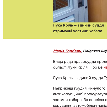
Лука Кріль — єдиний суддя 
отриманні частини хабара
Марія Горбань
, Слідство.Ін
Вища рада правосуддя продов
області Луки Кріля. Про це
й
Лука Кріль — єдиний суддя Т
Наприкінці грудня минулого
антикорупційної прокурату
частини хабара. За версією с
керування автомобілем напід