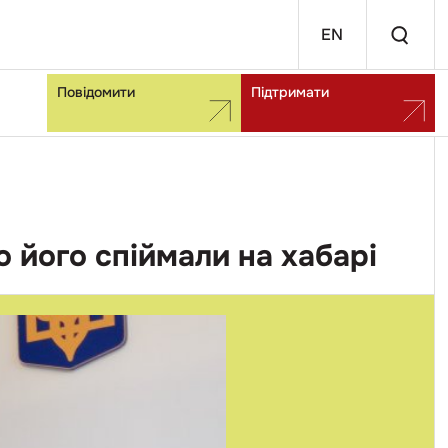
EN
Повідомити
Підтримати
о його спіймали на хабарі