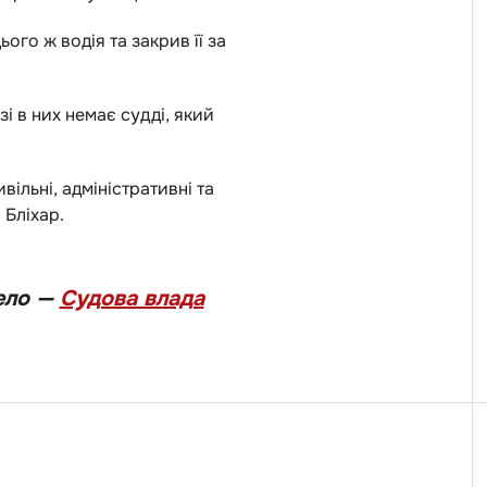
го ж водія та закрив її за
і в них немає судді, який
ільні, адміністративні та
 Бліхар.
ело —
Судова влада