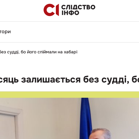
тори
ез судді, бо його спіймали на хабарі
сяць залишається без судді, б