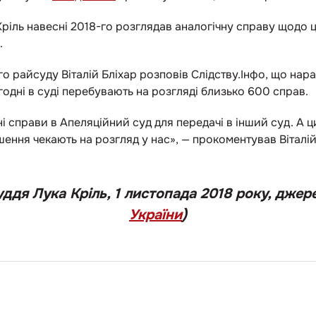
іль навесні 2018-го розглядав аналогічну справу щодо цьо
.
о райсуду Віталій Бліхар розповів Слідству.Інфо, що нараз
годні в суді перебувають на розгляді близько 600 справ.
справи в Апеляційний суд для передачі в інший суд. А цив
ння чекають на розгляд у нас», — прокоментував Віталій
ддя Лука Кріль, 1 листопада 2018 року, джер
України
)