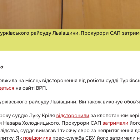
Турківського райсуду Львівщини. Прокурори САП затрима
фо
жила на місяць відсторонення від роботи судді Турківсь
деться
на сайті ВРП.
урківського райсуду Львівщини. Він також виконує обов’я
 року суддю Луку Кріля
відсторонили
за клопотанням кері
ри Назара Холодницького. Прокурори САП
затримали
його
лідства, суддя вимагав 1 тисячу євро за непритягнення до
питку. Як
повідомила
прес-служба СБУ, його затримали н