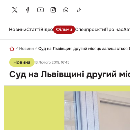
Skip
to
content
Новини
Статті
Відео
Фільми
Спецпроєкти
Про нас
Ав
Введіть
пошуковий
запит
Новини
Суд на Львівщині другий місяць залишається б
Новина
13 Лютого 2019, 16:45
Суд на Львівщині другий мі