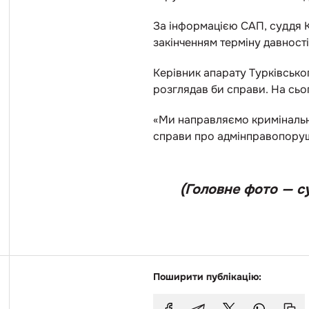
За інформацією САП, суддя Кр
закінченням терміну давності
Керівник апарату Турківськог
розглядав би справи. На сьо
«Ми направляємо кримінальні 
справи про адмінправопоруше
(Головне фото — су
Поширити публікацію: