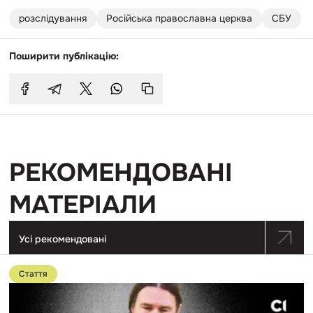
розслідування
Російська православна церква
СБУ
Поширити публікацію:
РЕКОМЕНДОВАНІ
МАТЕРІАЛИ
Усі рекомендовані
Перейти
до
Стаття
публікації
Як
кримський