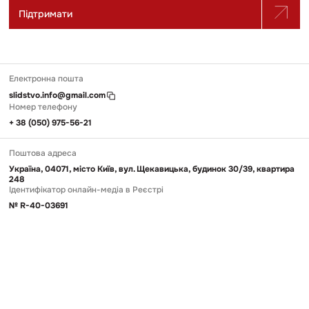
Підтримати
Електронна пошта
slidstvo.info@gmail.com
Номер телефону
+ 38 (050) 975-56-21
Поштова адреса
Україна, 04071, місто Київ, вул. Щекавицька, будинок 30/39, квартира
248
Ідентифікатор онлайн-медіа в Реєстрі
№ R-40-03691
Передрук та використання матеріалів, опублікованих на Slidstvo.Info,
можливий тільки за умови прямого гіперпосилання у першому чи
другому абзаці. Майте на увазі, що контент, який публікує
«Слідство.Інфо», переважно не призначений для дітей.
© 2026 Slidstvo.Info
Політика конфіденційності