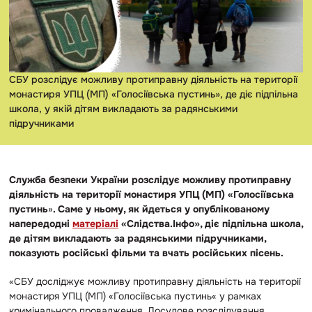
СБУ розслідує можливу протиправну діяльність на території
монастиря УПЦ (МП) «Голосіївська пустинь», де діє підпільна
школа, у якій дітям викладають за радянськими
підручниками
Служба безпеки України розслідує можливу протиправну
діяльність на території монастиря УПЦ (МП) «Голосіївська
пустинь
»
. Саме у ньому, як йдеться у опублікованому
напередодні
матеріалі
«Слідства.Інфо», діє підпільна школа,
де дітям викладають за радянськими підручниками,
показують р
осійські фільми та вчать російських пісень.
«СБУ досліджує можливу протиправну діяльність на території
монастиря УПЦ (МП) «Голосіївська пустинь« у рамках
кримінального провадження. Досудове розслідування