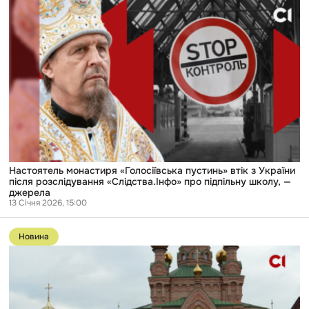
приліт
Настоятель
російського
монастиря
дрона
«Голосіївська
по
пустинь»
Києво-
втік
Печерській
з
лаврі
України
після
розслідування
«Слідства.Інфо»
про
підпільну
школу,
—
джерела
Настоятель монастиря «Голосіївська пустинь» втік з України
після розслідування «Слідства.Інфо» про підпільну школу, —
джерела
13 Січня 2026, 15:00
Перейти
до
Новина
публікації
У
підпільній
школі
УПЦ
МП