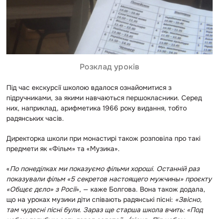
Розклад уроків
Під час екскурсії школою вдалося ознайомитися з
підручниками, за якими навчаються першокласники. Серед
них, наприклад, арифметика 1966 року видання, тобто
радянських часів.
Директорка школи при монастирі також розповіла про такі
предмети як «Фільм» та «Музика».
«
По понеділках ми показуємо фільми хороші. Останній раз
показували фільм «5 секретов настоящего мужчины» проєкту
«Общєє дєло» з Росії
», — каже Болгова. Вона також додала,
що на уроках музики діти співають радянські пісні:
«Звісно,
там чудесні пісні були. Зараз ще старша школа вчить: «Под