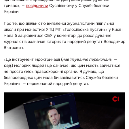
триває», —
повідомили
Суспільному у Службі безпеки
України.
Про те, що діяльністю виявленої журналістами підпільної
школи
при монастирі УПЦ МП «Голосіївська пустинь» у Києві
мала б зацікавитися СБУ у коментарі до розслідування
журналістів зазначав і
сторик та народний депутат Володимир
В’ятрович.
«Це інструмент індоктринації (
нав’язування переконань, —
ред
.) молодих людей і це означає, що цим мають займатися
не просто якісь правоохоронні органи. Я думаю, що
безпосередньо цим мала би зацікавитись Служба безпеки
України», — переконаний народний депутат.