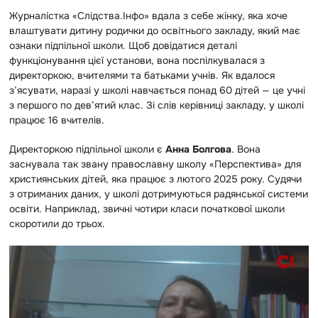
Журналістка «Слідства.Інфо» вдала з себе жінку, яка хоче
влаштувати дитину родички до освітнього закладу, який має
ознаки підпільної школи. Щоб довідатися деталі
функціонування цієї установи, вона поспілкувалася з
директоркою, вчителями та батьками учнів. Як вдалося
з’ясувати, наразі у школі навчається понад 60 дітей — це учні
з першого по дев’ятий клас. Зі слів керівниці закладу, у школі
працює 16 вчителів.
Директоркою підпільної школи є
Анна Болгова
. Вона
заснувала так звану православну школу «Перспектива» для
християнських дітей, яка працює з лютого 2025 року. Судячи
з отриманих даних, у школі дотримуються радянської системи
освіти. Наприклад, звичні чотири класи початкової школи
скоротили до трьох.