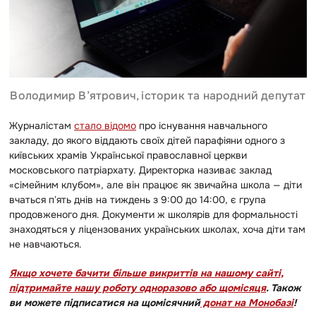
Володимир В’ятрович, історик та народний депутат
Журналістам
стало відомо
про існування навчального
закладу, до якого віддають своїх дітей парафіяни одного з
київських храмів Української православної церкви
московського патріархату.
Директорка називає заклад
«сімейним клубом», але він працює як звичайна школа — діти
вчаться пʼять днів на тиждень з 9:00 до 14:00, є група
пр
одовженого дня. Документи ж школярів для формальності
знаходяться у ліцензованих українських школах, хоча діти там
не навчаються.
Якщо хочете бачити більше викриттів на нашому сайті,
підтримайте нашу роботу одноразово або щомісяця
. Також
ви можете підписатися на щомісячний
донат на Монобазі
!