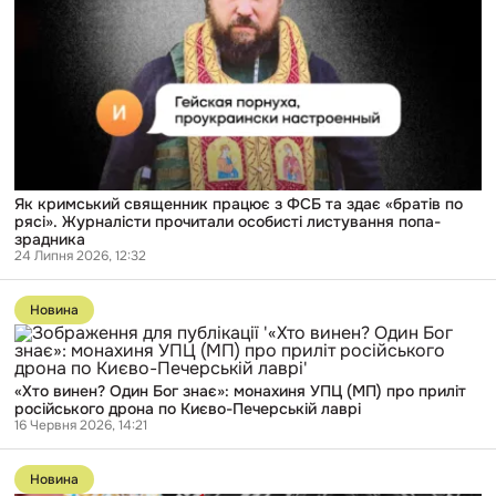
священник
працює
з
ФСБ
та
здає
«братів
по
рясі».
Журналісти
прочитали
особисті
Як кримський священник працює з ФСБ та здає «братів по
листування
рясі». Журналісти прочитали особисті листування попа-
попа-
зрадника
зрадника
24 Липня 2026, 12:32
Перейти
до
Новина
публікації
«Хто
винен?
Один
«Хто винен? Один Бог знає»: монахиня УПЦ (МП) про приліт
Бог
російського дрона по Києво-Печерській лаврі
знає»:
16 Червня 2026, 14:21
монахиня
УПЦ
Перейти
(МП)
до
про
Новина
публікації