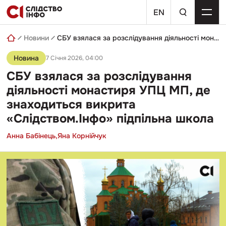
Skip
пошуковий
to
EN
запит
content
Новини
СБУ взялася за розслідування діяльності монастиря УПЦ МП, де знаходиться викрита «Слідством.Інфо» підпільна школа
Новина
7 Січня 2026, 04:00
СБУ взялася за розслідування
діяльності монастиря УПЦ МП, де
знаходиться викрита
«Слідством.Інфо» підпільна школа
Анна Бабінець,
Яна Корнійчук