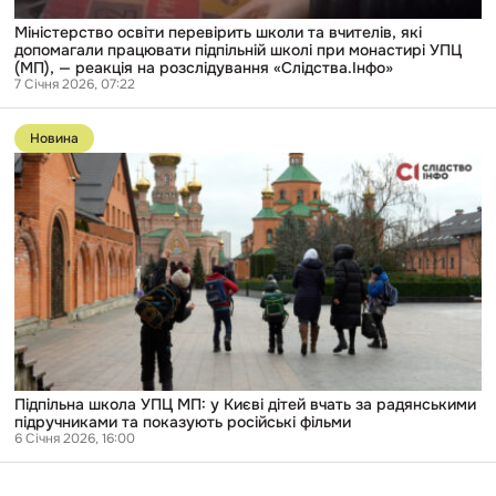
монастирі
УПЦ
Міністерство освіти перевірить школи та вчителів, які
(МП),
допомагали працювати підпільній школі при монастирі УПЦ
—
(МП), — реакція на розслідування «Слідства.Інфо»
реакція
7 Січня 2026, 07:22
на
Перейти
розслідування
до
«Слідства.Інфо»
Новина
публікації
Підпільна
школа
УПЦ
МП:
у
Києві
дітей
вчать
за
радянськими
підручниками
та
показують
російські
Підпільна школа УПЦ МП: у Києві дітей вчать за радянськими
фільми
підручниками та показують російські фільми
6 Січня 2026, 16:00