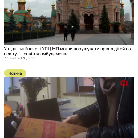
могли
порушувати
право
дітей
на
освіту,
—
освітня
омбудсменка
У підпільній школі УПЦ МП могли порушувати право дітей на
освіту, — освітня омбудсменка
7 Січня 2026, 16:11
Перейти
до
Новина
публікації
Міністерство
освіти
перевірить
школи
та
вчителів,
які
допомагали
працювати
підпільній
школі
при