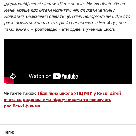
[державній] школі сіпали: «Державною. Ми українці». Як на
мене, краще прочитати молитву, ніж слухати хвилину
мовчання, безкінечно співати цей гімн ненормальний. Ще сто
разів зміниться влада, сто разів перепишуть гімн. А це, все-
таки, вічне»
, — розповідає мати однієї з учениць школи.
Читайте також:
Підпільна школа УПЦ МП: у Києві дітей
вчать за радянськими підручниками та показують
російські фільми
Теги: