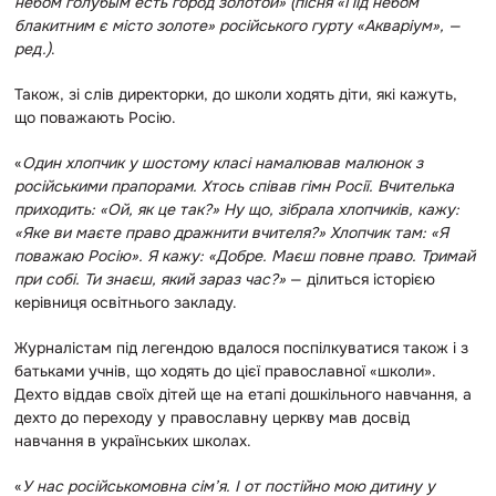
небом голубым есть город золотой» (пісня «Під небом
блакитним є місто золоте» російського гурту «Акваріум», —
ред.)
.
Також, зі слів директорки, до школи ходять діти, які кажуть,
що поважають Росію.
«
Один хлопчик у шостому класі намалював малюнок з
російськими прапорами. Хтось співав гімн Росії. Вчителька
приходить: «Ой, як це так?» Ну що, зібрала хлопчиків, кажу:
«Яке ви маєте право дражнити вчителя?» Хлопчик там: «Я
поважаю Росію». Я кажу: «Добре. Маєш повне право. Тримай
при собі. Ти знаєш, який зараз час?»
— ділиться історією
керівниця освітнього закладу.
Ж
урналістам під легендою вдалося поспілкуватися також і з
батьками учнів, що ходять до цієї православної «школи».
Дехто віддав своїх дітей ще на етапі дошкільного навчання, а
дехто до переходу у православну церкву мав досвід
навчання в українських школах.
«
У нас російськомовна сім’я. І от постійно мою дитину у