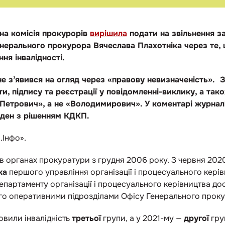
на комісія прокурорів
вирішила
подати на звільнення з
енерального прокурора Вячеслава Плахотніка через те,
ня інвалідності.
не зʼявився на огляд через «правову невизначеність». 
ти, підпису та реєстрації у повідомленні-виклику, а так
 «Петрович», а не «Володимирович». У коментарі журналі
годен з рішенням КДКП.
.Інфо».
 органах прокуратури з грудня 2006 року. З червня 2020
ка
першого управління організації і процесуального кері
епартаменту організації і процесуального керівництва д
ого оперативними підрозділами Офісу Генерального прок
овили інвалідність
третьої
групи, а у 2021-му —
другої
груп