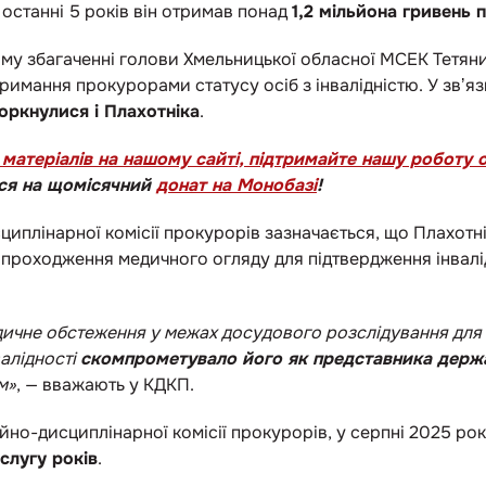
останні 5 років він отримав понад
1,2 мільйона гривень п
му збагаченні голови Хмельницької обласної МСЕК Тетяни
римання прокурорами статусу осіб з інвалідністю. У звʼяз
оркнулися і Плахотніка
.
матеріалів на нашому сайті, підтримайте нашу роботу
ся на щомісячний
донат на Монобазі
!
сциплінарної комісії прокурорів зазначається, що Плахот
 проходження медичного огляду для підтвердження інвалідн
ичне обстеження у межах досудового розслідування для 
алідності
скомпрометувало його як представника держав
м»
, — вважають у КДКП.
йно-дисциплінарної комісії прокурорів, у серпні 2025 ро
слугу років
.