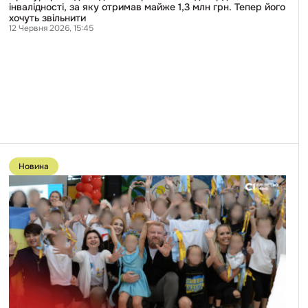
приїхав
інвалідності, за яку отримав майже 1,3 млн грн. Тепер його
на
хочуть звільнити
підтвердження
12 Червня 2026, 15:45
інвалідності,
за
яку
отримав
майже
1,3
млн
грн.
Тепер
його
хочуть
Перейти
звільнити
до
Новина
публікації
Після
публікації
розслідування
«Слідства.Інфо»
Офіс
Генпрокурора
поновив
раніше
закриту
за
відсутністю
злочину