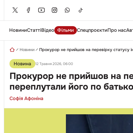
Skip
to
content
Новини
Статті
Відео
Фільми
Спецпроєкти
Про нас
Ав
Введіть
пошуковий
запит
Новини
Прокурор не прийшов на перевірку статусу інв
Новина
12 Травня 2026, 06:00
Прокурор не прийшов на пер
переплутали його по батько
Софія Афоніна