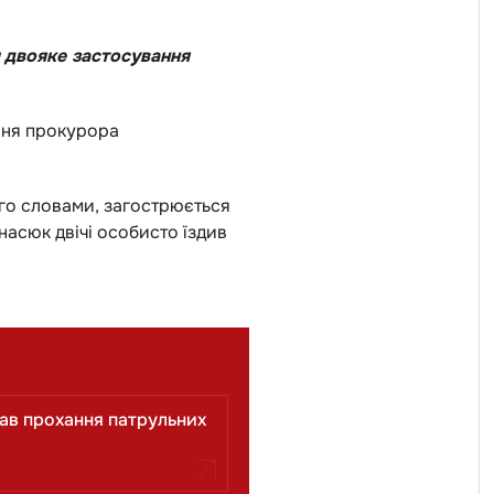
м
двояке застосування
ння прокурора
його словами, загострюється
насюк двічі особисто їздив
ував прохання патрульних