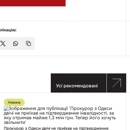
лікацію:
Усі рекомендовані
Перейти
до
Новина
публікації
Прокурор
з
Одеси
двічі
не
Прокурор з Одеси двічі не приїхав на підтвердження