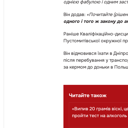
однією фабулою і одним зас
Він додав:
«Почитайте (рішенн
одного і того ж закону до а
Раніше Кваліфікаційно-дисци
Пустомитівської окружної пр
Він відмовився їхати в Дніпр
після перебування у транспо
за кермом до доньки в Польщ
Читайте також
«Випив 20 грамів віскі, 
пройти тест на алкоголь