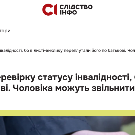
тори
алідності, бо в листі-виклику переплутали його по батькові. Чо
евірку статусу інвалідності, 
ві. Чоловіка можуть звільнит