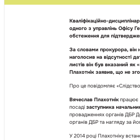
Кваліфікаційно-дисциплінар
одного з управлінь Офісу Г
обстеження для підтверджен
За словами прокурора, він 
наголосив на відсутності да
листів він був вказаний як
Плахотнік заявив, що не з
Про це повідомляє «Слідство
Вячеслав Плахотнік
працює в
посаді
заступника начальни
провадженнях органів ДБР Д
органів ДБР та нагляду за й
У 2014 році Плахотніку встан