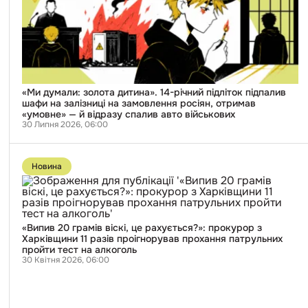
річний
підліток
підпалив
шафи
на
залізниці
на
замовлення
росіян,
«Ми думали: золота дитина». 14-річний підліток підпалив
отримав
шафи на залізниці на замовлення росіян, отримав
«умовне»
«умовне» — й відразу спалив авто військових
—
30 Липня 2026, 06:00
й
відразу
Перейти
спалив
до
Новина
авто
публікації
військових
«Випив
20
грамів
віскі,
це
«Випив 20 грамів віскі, це рахується?»: прокурор з
рахується?»:
Харківщини 11 разів проігнорував прохання патрульних
прокурор
пройти тест на алкоголь
з
30 Квітня 2026, 06:00
Харківщини
11
разів
проігнорував