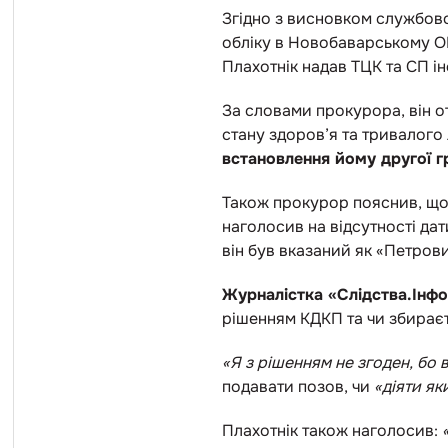
Згідно з висновком службово
обліку в Новобаварському О
Плахотнік надав ТЦК та СП ін
За словами прокурора, він от
стану здоров’я та тривалого 
встановлення йому другої гр
Також прокурор пояснив, що 
наголосив на відсутності дат
він був вказаний як «Петров
Журналістка «Слідства.Інф
рішенням КДКП та чи збирає
«Я з рішенням не згоден, бо
подавати позов, чи
«діяти я
Плахотнік також наголосив: