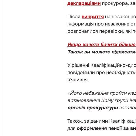
деклараціями
прокурора, за 
Після
викриття
на незаконно
інформація про незаконне от
розпочалися перевірки, які
т
Якщо хочете бачити більше 
Також ви можете підписати
У рішенні Кваліфікаційно-ди
повідомили про необхідність
зʼявився.
«Його небажання пройти мед
встановлення йому групи інв
органів прокуратури
загало
Також, за даними Кваліфікаці
для
оформлення пенсії за ви