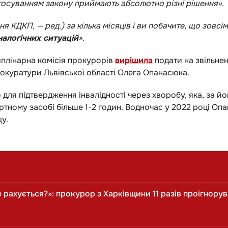
тосуванням закону приймають абсолютно різні рішення»
.
я КДКП, — ред.) за кілька місяців і ви побачите, що зовсі
налогічних ситуацій
»
.
плінарна комісія прокурорів
вирішила
подати на звільне
окуратури Львівської області Олега Опанасюка.
о для підтвердження інвалідності через хворобу, яка, за 
ртному засобі більше 1-2 годин. Водночас у 2022 році Опа
у.
це рахується?»: прокурор з Харківщини 11 разів проігнор