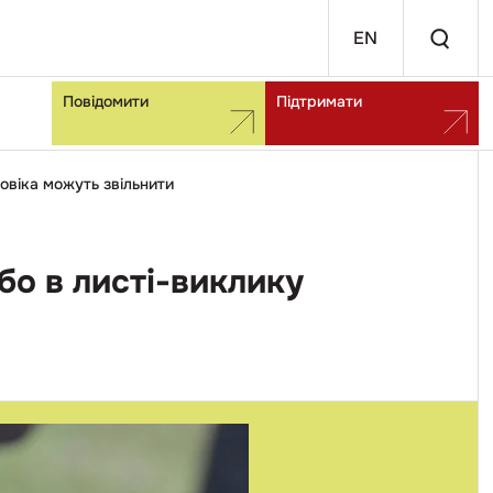
EN
Повідомити
Підтримати
ловіка можуть звільнити
бо в листі-виклику
и