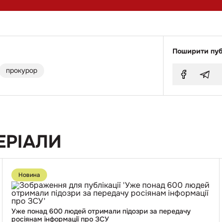
Поширити пуб
прокурор
ЕРІАЛИ
Перейти
до
Новина
публікації
Уже
понад
600
людей
Уже понад 600 людей отримали підозри за передачу
отримали
росіянам інформації про ЗСУ