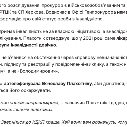
го розслідування, прокурор є військовозобов’язаним та
РТЦК та СП Харкова. Водночас в Офісі Генпрокурора
нем
формацію про свій статус особи з інвалідністю.
римав інвалідність не за власною ініціативою, а внаслід
лікування. Плахотнік стверджує, що у 2021 році саме
ліка
упи інвалідності довічно
.
не зʼявився на обстеження через «правову невизначеніст
и, підпису та реєстрації у повідомленні-виклику, а також н
ич», а не «Володимирович».
о» зателефонувала Вячеславу Плахотніку
, аби дізнатися,
ться його оскаржувати.
 воно зовсім неправомірне»
, — зазначив Плахотнік і додав,
кимись іншими шляхами»
.
«Зверніться до КДКП краще. Хай вони вам розкажуть, чому