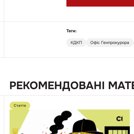
Теги:
КДКП
Офіс Генпрокурора
РЕКОМЕНДОВАНІ МАТ
Перейти
до
Стаття
публікації
«Ми
думали:
золота
дитина».
14-