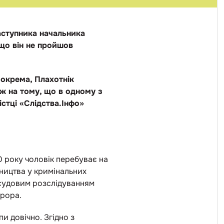
аступника начальника
 що він не пройшов
Зокрема, Плахотнік
ож на тому, що в одному з
стці «Слідства.Інфо»
 року чоловік перебуває на
вництва у кримінальних
осудовим розслідуванням
урора.
и довічно. Згідно з