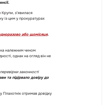
енсії.
 Крупи, зʼявилася
ку із цим у прокуратурах
 одноразово або щомісяця
.
ніка належним чином
ості, однак на огляд він не
перевірки законності
и та підірвало довіру до
ку Плахотнік отримав довідку