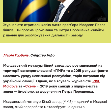
Журналісти отримали копію листа прем’єра Молдови Павла
Філіпа. Він просив Гройсмана та Петра Порошенка «знайти
рішення для розблокування діяльності» заводу
Марія Горбань
, Слідство.Інфо
Молдавський металургійний завод, що розташований на
території самопроголошеної «ПМР» та з 2015 року де-факто
належить уряду невизнаної республіки, торік потрапив під
українські санкції. Однак, як з’ясували журналісти
RISE
Moldova
та «
Схеми
», 2019 року санкції з підприємства
зняли — ймовірно, за дорученням Петра Порошенка.
Молдавський металургійний завод (ММЗ) — єдиний в Молдові
завод, який переробляє металобрухт і є одним з