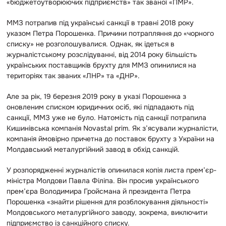
«бюджетоутворюючих підприємств» так званої «ПМР».
ММЗ потрапив під українські санкції в травні 2018 року
указом Петра Порошенка. Причини потрапляння до «чорного
списку» не розголошувалися. Однак, як ідеться в
журналістському розслідуванні, від 2014 року більшість
українських поставщиків брухту для ММЗ опинилися на
територіях так званих «ЛНР» та «ДНР».
Але за рік, 19 березня 2019 року в указі Порошенка з
оновленим списком юридичних осіб, які підпадають під
санкції, ММЗ уже не було. Натомість під санкції потрапила
Кишинівська компанія Novastal prim. Як з’ясували журналісти,
компанія ймовірно причетна до поставок брухту з України на
Молдавський металургійний завод в обхід санкцій.
У розпорядженні журналістів опинилася копія листа прем’єр-
міністра Молдови Павла Філіпа. Він просив українського
прем’єра Володимира Гройсмана й президента Петра
Порошенка «знайти рішення для розблокування діяльності»
Молдовського металургійного заводу, зокрема, виключити
підприємство із санкційного списку.