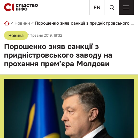
Skip
пошуковий
to
EN
запит
content
Новини
Порошенко зняв санкції з придністровського заводу на прохання прем’єра Молдови
Новина
1 Травня 2019, 18:32
Порошенко зняв санкції з
придністровського заводу на
прохання прем’єра Молдови