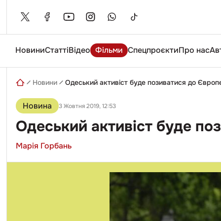
Skip
to
content
Новини
Статті
Відео
Фільми
Спецпроєкти
Про нас
Ав
Введіть
пошуковий
запит
Новини
Одеський активіст буде позиватися до Європ
Новина
3 Жовтня 2019, 12:53
Одеський активіст буде по
Марія Горбань