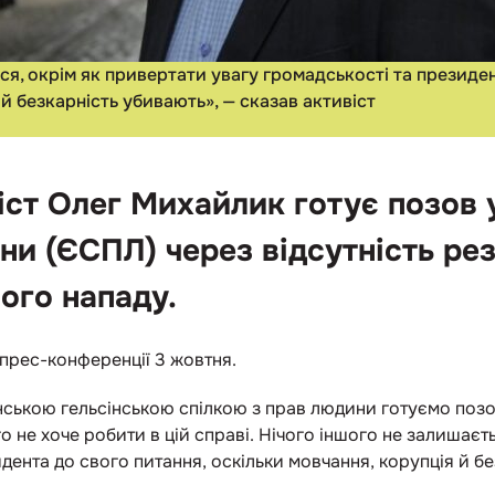
ся, окрім як привертати увагу громадськості та президен
 й безкарність убивають», — сказав активіст
іст Олег Михайлик готує позов
ни (ЄСПЛ) через відсутність рез
ого нападу.
 прес-конференції 3 жовтня.
їнською гельсінською спілкою з прав людини готуємо поз
го не хоче робити в цій справі. Нічого іншого не залишаєт
дента до свого питання, оскільки мовчання, корупція й б