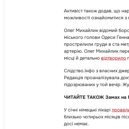
Активіст також додав, що нар
можливості ознайомитися з 
Олег Михайлик відомий боро
міського голови Одеси Генна
прострелили груди в ста метр
артерію. Олег Михайлик перен
місці й детально
відтворило
п
Слідство.Інфо з власних дже
Редакція проаналізувала док
підозрюваних у той вечір. Жу
ЧИТАЙТЕ ТАКОЖ Замах на 
У січні німецькі лікарі
провели
близько чотирьох місяців піс
досі немає.