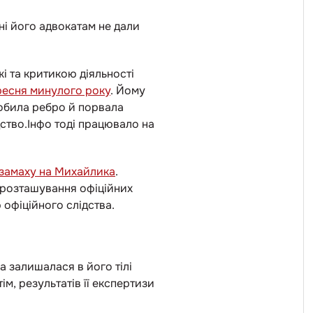
 ні його адвокатам не дали
 та критикою діяльності
ресня минулого року
. Йому
дробила ребро й порвала
дство.Інфо тоді працювало на
 замаху на Михайлика
.
и розташування офіційних
 офіційного слідства.
 залишалася в його тілі
м, результатів її експертизи