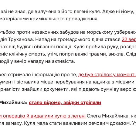
азі не знає, де вилучена з його легені куля. Адже ні йому,
матеріалами кримінального провадження.
тьбою проти незаконних забудов на морському узбережжі
дія Труханова. Напад на громадського діяча стався
22 ве
ах від будівлі обласної поліції. Куля пробила руку, роз
іс клінічну смерть, утім, попри важкі травми, вижив. Слі
одії у вечір нападу на активіста.
рел отримало інформацію про те,
де був стрілок у момент
умент і зіставила місце перебування нападника з місцям
рналісти знайшли документи, які піддають сумніву версію
Михайлика:
стало відомо, звідки стріляли
 операцію й видалили кулю з легені
Олега Михайлика, яка
ля замаху. Куля мала стати важливим речовим доказом. Уті