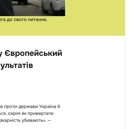
та до свого питання,
 у Європейський
ультатів
ов проти держави Україна й
ься, окрім як привертати
езкарність убивають», —