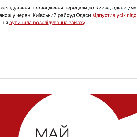
озслідування провадження передали до Києва, однак у че
Також у червні Київський райсуд Одеси
відпустив усіх пі
іція
зупинила розслідування замаху
.