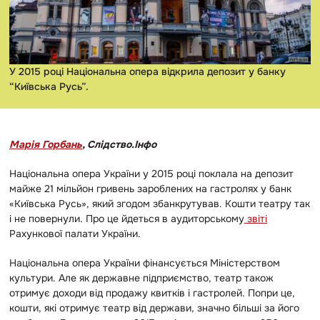
У 2015 році Національна опера відкрила депозит у банку
“Київська Русь”.
Марія Горбань
, Слідство.Інфо
Національна опера України у 2015 році поклала на депозит
майже 21 мільйон гривень зароблених на гастролях у банк
«Київська Русь
»
, який згодом збанкрутував. Кошти театру так
і не повернули. Про це йдеться в аудиторському
звіті
Рахункової палати України.
Національна опера України фінансується Міністерством
культури. Але як державне підприємство, театр також
отримує доходи від продажу квитків і гастролей. Попри це,
кошти, які отримує театр від держави, значно більші за його