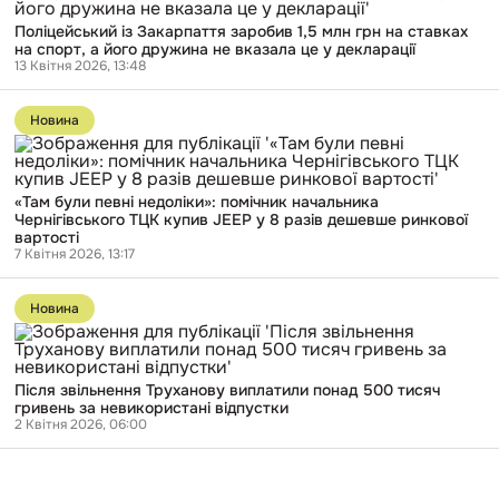
і
Закарпаття
купив
Поліцейський із Закарпаття заробив 1,5 млн грн на ставках
заробив
Toyota
на спорт, а його дружина не вказала це у декларації
1,5
Land
13 Квітня 2026, 13:48
млн
Cruiser
грн
Перейти
на
до
ставках
Новина
публікації
на
«Там
спорт,
були
а
певні
його
«Там були певні недоліки»: помічник начальника
недоліки»:
дружина
Чернігівського ТЦК купив JEEP у 8 разів дешевше ринкової
помічник
не
вартості
начальника
вказала
7 Квітня 2026, 13:17
Чернігівського
це
ТЦК
у
Перейти
купив
декларації
до
JEEP
Новина
публікації
у
Після
8
звільнення
разів
Труханову
дешевше
Після звільнення Труханову виплатили понад 500 тисяч
виплатили
ринкової
гривень за невикористані відпустки
понад
вартості
2 Квітня 2026, 06:00
500
тисяч
гривень
за