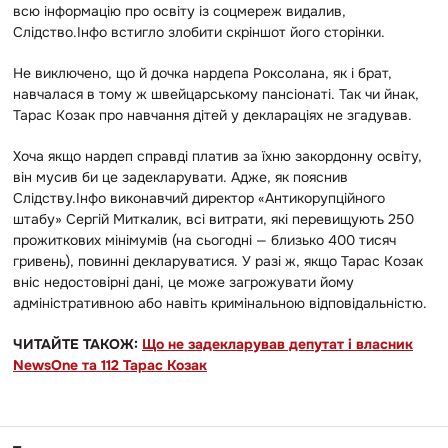
всю інформацію про освіту із соцмереж видалив,
Слідство.Інфо встигло злобити скріншот його сторінки.
Не виключено, що й дочка нардепа Роксолана, як і брат,
навчалася в тому ж швейцарському пансіонаті. Так чи йнак,
Тарас Козак про навчання дітей у деклараціях не згадував.
Хоча якщо нардеп справді платив за їхню закордонну освіту,
він мусив би це задекларувати. Адже, як пояснив
Слідству.Інфо виконавчий директор «Антикорупційного
штабу» Сергій Миткалик, всі витрати, які перевищують 250
прожиткових мінімумів (на сьогодні — близько 400 тисяч
гривень), повинні декларуватися. У разі ж, якщо Тарас Козак
вніс недостовірні дані, це може загрожувати йому
адміністративною або навіть кримінальною відповідальністю.
ЧИТАЙТЕ ТАКОЖ:
Що не задекларував депутат і власник
NewsOne та 112 Тарас Козак