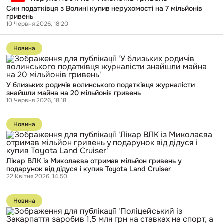
податківця
Син податківця з Волині купив нерухомості на 7 мільйонів
з
гривень
Волині
10 Червня 2026, 18:20
купив
нерухомості
Перейти
на
до
7
Новина
публікації
мільйонів
У
гривень
близьких
родичів
У близьких родичів волинського податківця журналісти
волинського
знайшли майна на 20 мільйонів гривень
податківця
10 Червня 2026, 18:18
журналісти
знайшли
Перейти
майна
до
на
Новина
публікації
20
Лікар
мільйонів
ВЛК
гривень
із
Лікар ВЛК із Миколаєва отримав мільйон гривень у
Миколаєва
подарунок від дідуся і купив Toyota Land Cruiser
отримав
22 Квітня 2026, 14:50
мільйон
гривень
Перейти
у
до
подарунок
Новина
публікації
від
Поліцейський
дідуся
із