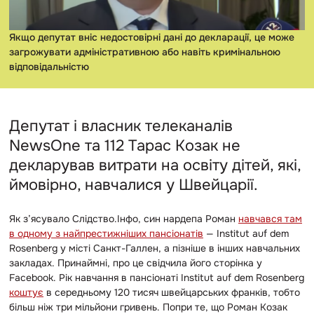
Якщо депутат вніс недостовірні дані до декларації, це може
загрожувати адміністративною або навіть кримінальною
відповідальністю
Депутат і власник телеканалів
NewsOne та 112 Тарас Козак не
декларував витрати на освіту дітей, які,
ймовірно, навчалися у Швейцарії.
Як з’ясувало Слідство.Інфо, син нардепа Роман
навчався там
в одному з найпрестижніших пансіонатів
— Institut auf dem
Rosenberg у місті Санкт-Галлен, а пізніше в інших навчальних
закладах. Принаймні, про це свідчила його сторінка у
Facebook.
Рік навчання в пансіонаті Institut auf dem Rosenberg
коштує
в середньому 120 тисяч швейцарських франків, тобто
більш ніж три мільйони гривень.
Попри те, що Роман Козак