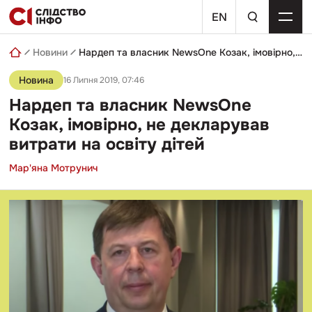
Skip
пошуковий
to
EN
запит
content
Новини
Нардеп та власник NewsOne Козак, імовірно, не декларував витрати на освіту дітей
Новина
16 Липня 2019, 07:46
Нардеп та власник NewsOne
Козак, імовірно, не декларував
витрати на освіту дітей
Мар'яна Мотрунич