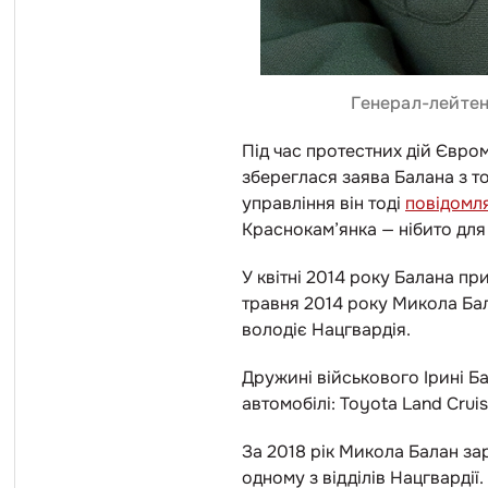
Генерал-лейтена
Під час протестних дій Єврома
збереглася заява Балана з т
управління він тоді
повідомл
Краснокам’янка — нібито дл
У квітні 2014 року Балана п
травня 2014 року Микола Ба
володіє Нацгвардія.
Дружині військового Ірині Б
автомобілі: Toyota Land Crui
За 2018 рік Микола Балан за
одному з відділів Нацгвардії