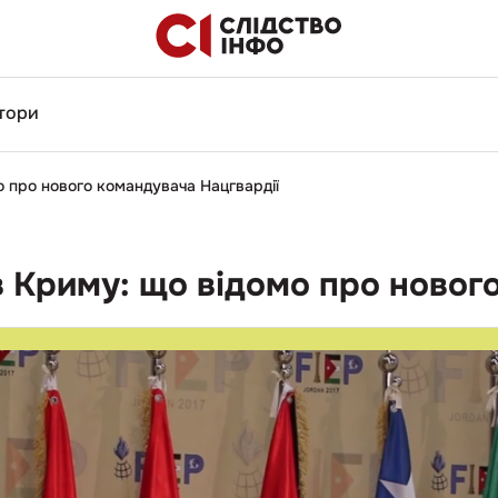
тори
о про нового командувача Нацгвардії
в Криму: що відомо про новог