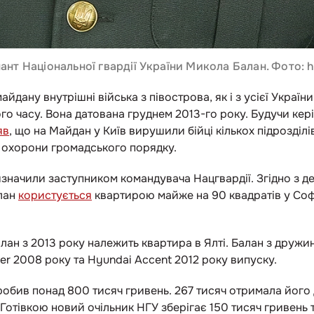
нт Національної гвардії України Микола Балан. Фото: h
йдану внутрішні війська з півострова, як і з усієї України
ого часу. Вона датована груднем 2013-го року. Будучи ке
яв
, що на Майдан у Київ вирушили бійці кількох підрозділ
я охорони громадського порядку.
ризначили заступником командувача Нацгвардії. Згідно з д
лан
користується
квартирою майже на 90 квадратів у Софі
алан з 2013 року належить квартира в Ялті. Балан з дружи
ser 2008 року та Hyundai Accent 2012 року випуску.
робив понад 800 тисяч гривень. 267 тисяч отримала його
. Готівкою новий очільник НГУ зберігає 150 тисяч гривень т