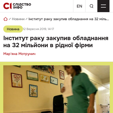
Skip
пошуковий
to
EN
запит
content
Новини
Інститут раку закупив обладнання на 32 мільйони в рідної фірми
Новина
12 Вересня 2019, 14:17
Інститут раку закупив обладнання
на 32 мільйони в рідної фірми
Мар'яна Мотрунич