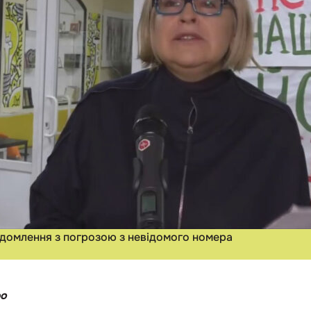
домлення з погрозою з невідомого номера
фо