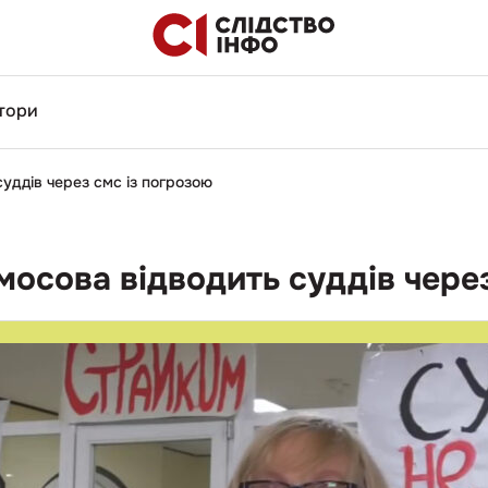
тори
уддів через смс із погрозою
осова відводить суддів через