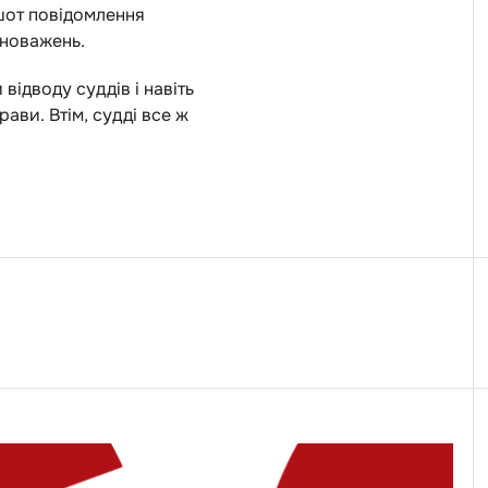
ншот повідомлення
вноважень.
ідводу суддів і навіть
ви. Втім, судді все ж