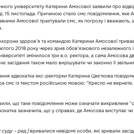
ного університету Катерини Амосової заявили про відвід 
і, 15 листопада. Причиною стало смс повідомлення, яке
авники Амосової трактували смс, як погрозу і вважають,
в.
 охорони здоров’я та командою Катерини Амосової триває
того 2018 року через зрив обов’язкового незалежного іс
університеті змінилося три в.о. ректора, а сама Амосова д
нє засідання також мало вирішувати чи законно її звільни
ідання адвокатка екс-ректорки Катерина Цвєткова повідо
а смс із текстом російською мовою: “Кресло не вернете,
вили, що таке повідомлення може означати викривлене “
вокатка зазначила, що у справах, де Амосова виступає ч
у суду – ред.)
вривалися невідомі особи, які зривали засід