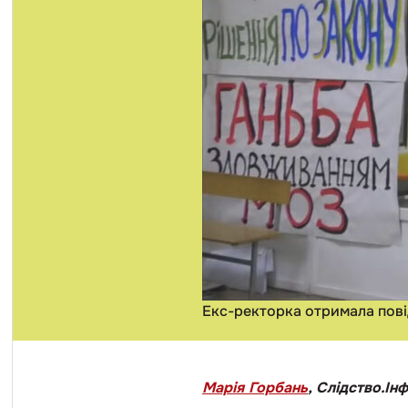
Екс-ректорка отримала пові
Марія Горбань
, Слідство.Ін