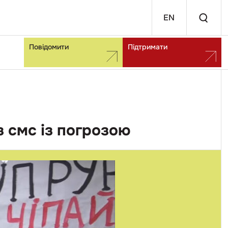
EN
Повідомити
Підтримати
 смс із погрозою