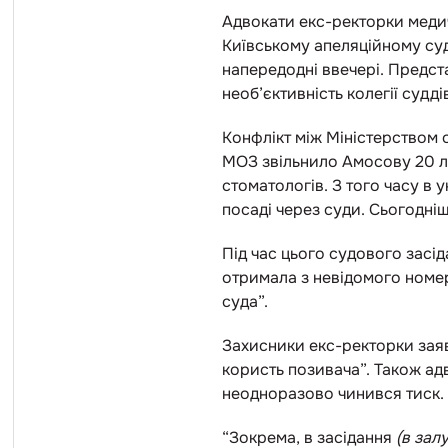
Адвокати екс-ректорки медич
Київському апеляційному суд
напередодні ввечері. Предст
необ’єктивність колегії судді
Конфлікт між Міністерством
МОЗ звільнило Амосову 20 лю
стоматологів. З того часу в 
посаді через суди. Сьогодніш
Під час цього судового зас
отримала з невідомого номер
суда”.
Захисники екс-ректорки зая
користь позивача”. Також ад
неодноразово чинився тиск.
“Зокрема, в засідання
(в зал