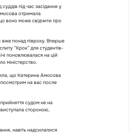
суддів під час засідання у
 Амосова отримала
 що воно може свідчити про
 вже понад півроку. Вперше
питу “Крок” для студентів-
вічі поновлювалася на цій
ло міністерство.
мила, що Катерина Амосова
 посмотрим на вас после
сприйняття судом не на
и виступала стороною,
ання, навіть надсилалися