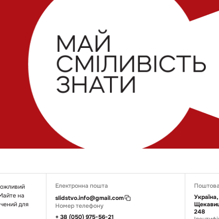
Електронна пошта
Поштова
 можливий
 Майте на
Україна,
slidstvo.info@gmail.com
ачений для
Щекавиц
Номер телефону
248
+ 38 (050) 975-56-21