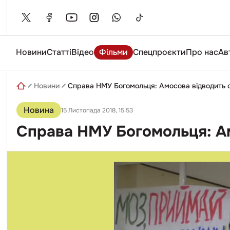
Skip
to
content
Новини
Статті
Відео
Фільми
Спецпроєкти
Про нас
Ав
Введіть
пошуковий
запит
Новини
Справа НМУ Богомольця: Амосова відводить с
Новина
15 Листопада 2018, 15:53
Справа НМУ Богомольця: Ам