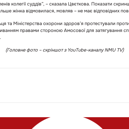
енів колегії суддів”, – сказала Цвєткова. Показати скри
ільше жінка відмовилася, мовляв – не має відповідних по
 та Міністерства охорони здоров’я протестували проти в
иванням правами стороною Амосової для затягування спра
.
(Головне фото – скріншот з YouTube-каналу NMU TV)