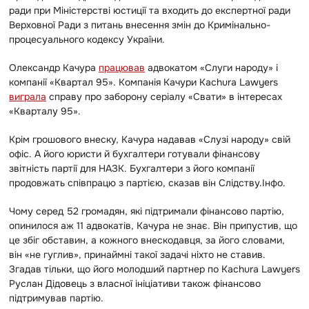
ради при Міністерстві юстиції та входить до експертної ради
Верховної Ради з питань внесення змін до Кримінально-
процесуального кодексу України.
Олександр Качура
працював
адвокатом «Слуги народу» і
компанії «Квартал 95». Компанія Качури Kachura Lawyers
виграла
справу про заборону серіалу «Свати» в інтересах
«Кварталу 95».
Крім грошового внеску, Качура надавав «Слузі народу» свій
офіс. А його юристи й бухгалтери готували фінансову
звітність партії для НАЗК. Бухгалтери з його компанії
продовжать співпрацю з партією, сказав він Слідству.Інфо.
Чому серед 52 громадян, які підтримали фінансово партію,
опинилося аж 11 адвокатів, Качура не знає. Він припустив, що
це збіг обставин, а кожного внескодавця, за його словами,
він «не гуглив», принаймні такої задачі ніхто не ставив.
Згадав тільки, що його молодший партнер по Kachura Lawyers
Руслан Дідовець з власної ініціативи також фінансово
підтримував партію.