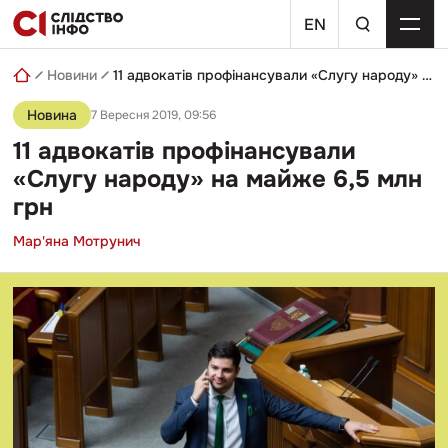
Skip
пошуковий
to
EN
запит
content
Новини
11 адвокатів профінансували «Слугу народу» на майже 6,5 млн грн
Новина
7 Вересня 2019, 09:56
11 адвокатів профінансували
«Слугу народу» на майже 6,5 млн
грн
Мар'яна Мотрунич