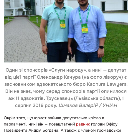
Один зі спонсорів «Слуги народу», а нині — депутат
від цієї партії Олександр Качура (на фото ліворуч) є
засновником адвокатського бюро Kachura Lawyers.
Він не знає, чому серед спонсорів партії опинилося
аж 11 адвокатів. Трускавець (Львівська область), 1
серпня 2019 року.
Шмаков Валерій / УНІАН
Окрім того, що юрист зайняв депутатське крісло в
парламенті, нині він — позаштатний
радник
голови Офісу
Президента Андрія Богдана. А також
є членом громадської