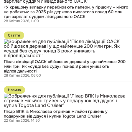
них
перебирають
фігуранти
«У кращому випадку перебирають папери, у гіршому – нічого
папери,
«плівок
не роблять»: за 2025 рік держава виплатила понад 60 млн
у
Вовка»
грн зарплат суддям ліквідованого ОАСК
гіршому
28 Квітня 2026, 11:00
–
нічого
Перейти
не
до
роблять»:
Стаття
публікації
за
Після
2025
ліквідації
рік
ОАСК
держава
обійшовся
виплатила
Після ліквідації ОАСК обійшовся державі у щонайменше 200
державі
понад
млн грн. Як «судді без суду» понад 3 роки уникають
у
60
відповідальності
щонайменше
млн
28 Квітня 2026, 06:00
200
грн
млн
зарплат
Перейти
грн.
суддям
до
Як
Новина
ліквідованого
публікації
«судді
ОАСК
Лікар
без
ВЛК
суду»
із
понад
Лікар ВЛК із Миколаєва отримав мільйон гривень у
Миколаєва
3
подарунок від дідуся і купив Toyota Land Cruiser
отримав
роки
22 Квітня 2026, 14:50
мільйон
уникають
гривень
відповідальності
у