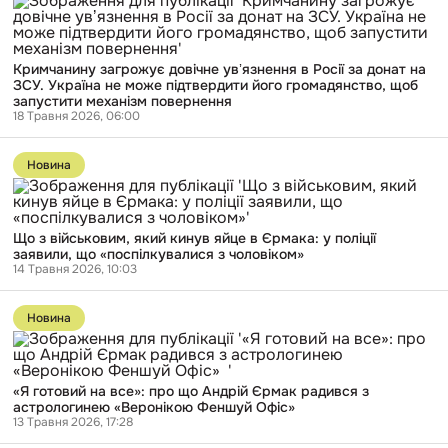
Кримчанину
загрожує
довічне
увʼязнення
Кримчанину загрожує довічне увʼязнення в Росії за донат на
в
ЗСУ. Україна не може підтвердити його громадянство, щоб
Росії
запустити механізм повернення
за
18 Травня 2026, 06:00
донат
на
Перейти
ЗСУ.
до
Україна
Новина
публікації
не
Що
може
з
підтвердити
військовим,
його
Що з військовим, який кинув яйце в Єрмака: у поліції
який
громадянство,
заявили, що «поспілкувалися з чоловіком»
кинув
щоб
14 Травня 2026, 10:03
яйце
запустити
в
механізм
Перейти
Єрмака:
повернення
до
у
Новина
публікації
поліції
«Я
заявили,
готовий
що
на
«поспілкувалися
«Я готовий на все»: про що Андрій Єрмак радився з
все»:
з
астрологинею «Веронікою Феншуй Офіс»
про
чоловіком»
13 Травня 2026, 17:28
що
Андрій