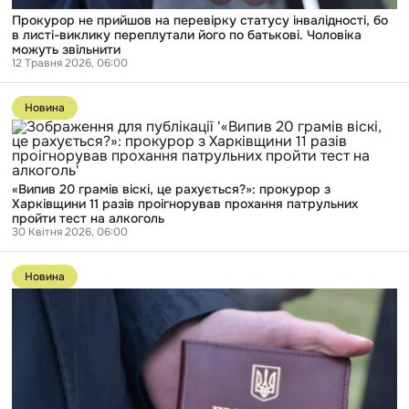
батькові.
Прокурор не прийшов на перевірку статусу інвалідності, бо
Чоловіка
в листі-виклику переплутали його по батькові. Чоловіка
можуть
можуть звільнити
звільнити
12 Травня 2026, 06:00
Перейти
до
Новина
публікації
«Випив
20
грамів
віскі,
«Випив 20 грамів віскі, це рахується?»: прокурор з
це
Харківщини 11 разів проігнорував прохання патрульних
рахується?»:
пройти тест на алкоголь
прокурор
30 Квітня 2026, 06:00
з
Харківщини
Перейти
11
до
разів
Новина
публікації
проігнорував
Військовий
прохання
прокурор
патрульних
влаштував
пройти
пʼяний
тест
конфлікт
на
у
алкоголь
Львові.
За