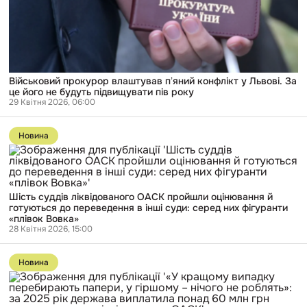
це
його
не
будуть
підвищувати
пів
року
Військовий прокурор влаштував пʼяний конфлікт у Львові. За
це його не будуть підвищувати пів року
29 Квітня 2026, 06:00
Перейти
до
Новина
публікації
Шість
суддів
ліквідованого
ОАСК
Шість суддів ліквідованого ОАСК пройшли оцінювання й
пройшли
готуються до переведення в інші суди: серед них фігуранти
оцінювання
«плівок Вовка»
й
28 Квітня 2026, 15:00
готуються
до
Перейти
переведення
до
в
Новина
публікації
інші
«У
суди:
кращому
серед
випадку