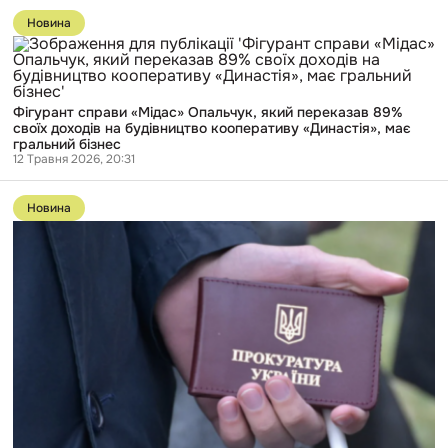
Перейти
Єрмак
до
радився
Новина
публікації
з
Фігурант
астрологинею
справи
«Веронікою
«Мідас»
Феншуй
Опальчук,
Офіс»
Фігурант справи «Мідас» Опальчук, який переказав 89%
який
своїх доходів на будівництво кооперативу «Династія», має
переказав
гральний бізнес
89%
12 Травня 2026, 20:31
своїх
доходів
Перейти
на
до
будівництво
Новина
публікації
кооперативу
Прокурор
«Династія»,
не
має
прийшов
гральний
на
бізнес
перевірку
статусу
інвалідності,
бо
в
листі-
виклику
переплутали
його
по