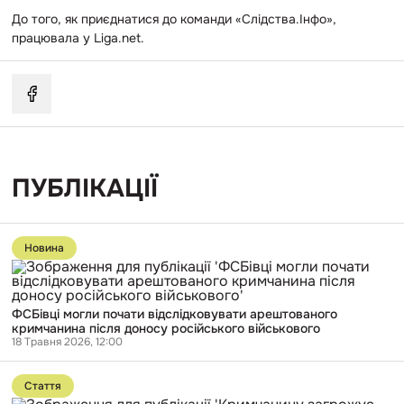
До того, як приєднатися до команди «Слідства.Інфо»,
працювала у Liga.net.
ПУБЛІКАЦІЇ
Перейти
до
Новина
публікації
ФСБівці
могли
почати
ФСБівці могли почати відслідковувати арештованого
відслідковувати
кримчанина після доносу російського військового
арештованого
18 Травня 2026, 12:00
кримчанина
після
Перейти
доносу
до
російського
Стаття
публікації
військового