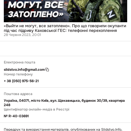
окупанти
під
час
підриву
Каховської
ГЕС:
«Выйти не могут, все затоплено». Про що говорили окупанти
телефонні
під час підриву Каховської ГЕС: телефонні перехоплення
перехоплення
28 Червня 2023, 20:01
Електронна пошта
slidstvo.info@gmail.com
Номер телефону
+ 38 (050) 975-56-21
Поштова адреса
Україна, 04071, місто Київ, вул. Щекавицька, будинок 30/39, квартира
248
Ідентифікатор онлайн-медіа в Реєстрі
№ R-40-03691
Передрук та використання матеріалів, опублікованих на Slidstvo.Info,