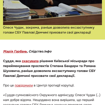
Олеся Чудак, зокрема, раніше дозволила ексзаступнику
голови СБУ Павлові Демчині приховати свої декларації
Марія Горбань
, Слідство.Інфо
Суддя, яка
скасувала
рішення Київської міськради про
перейменування проспектів Степана Бандери та Романа
Шухевича, раніше дозволила ексзаступнику голови СБУ
Павлові Демчині приховати свої декларації.
Про це
повідомили
в Центрі протидії корупції.
«Суддя сумнозвісного Окружного адмінсуду Олеся Чудак (…)
нам добре відома. Нещодавно вона вирішила, що перший
заступник голови СБУ Демчина законно приховав свою