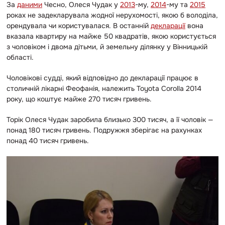
За
даними
Чесно, Олеся Чудак у
2013
-му,
2014
-му та
2015
роках не задекларувала жодної нерухомості, якою б володіла,
орендувала чи користувалася. В останній
декларації
вона
вказала квартиру на майже 50 квадратів, якою користується
з чоловіком і двома дітьми, й земельну ділянку у Вінницькій
області.
Чоловікові судді, який відповідно до декларації працює в
столичній лікарні Феофанія, належить Toyota Corolla 2014
року, що коштує майже 270 тисяч гривень.
Торік Олеся Чудак заробила близько 300 тисяч, а її чоловік —
понад 180 тисяч гривень. Подружжя зберігає на рахунках
понад 40 тисяч гривень.