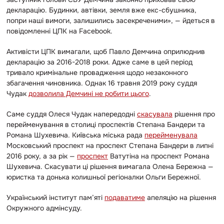
декларацію. Будинки, автівки, земля вже екс-сбушника,
попри наші вимоги, залишились засекреченими», — йдеться в
повідомленні ЦПК на Facebook.
Активісти ЦПК вимагали, щоб Павло Демчина оприлюднив
декларацію за 2016-2018 роки. Адже саме в цей період
тривало кримінальне провадження щодо незаконного
збагачення чиновника. Однак 16 травня 2019 року суддя
Чудак
дозволила Демчині не робити цього
.
Саме суддя Олеся Чудак напередодні
скасувала
рішення про
перейменування в столиці проспектів Степана Бандери та
Романа Шухевича. Київська міська рада
перейменувала
Московський проспект на проспект Степана Бандери в липні
2016 року, а за рік —
проспект
Ватутіна на проспект Романа
Шухевича. Скасувати ці рішення вимагала Олена Бережна —
юристка та донька колишньої регіоналки Ольги Бережної.
Український інститут пам’яті
подаватиме
апеляцію на рішення
Окружного адмінсуду.