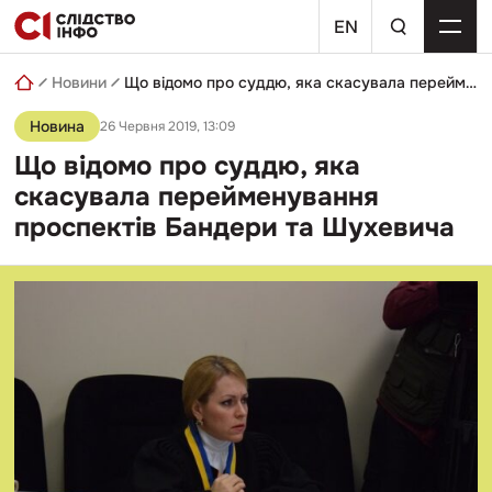
Skip
пошуковий
to
EN
запит
content
Новини
Що відомо про суддю, яка скасувала перейменування проспектів Бандери та Шухевича
Новина
26 Червня 2019, 13:09
Що відомо про суддю, яка
скасувала перейменування
проспектів Бандери та Шухевича