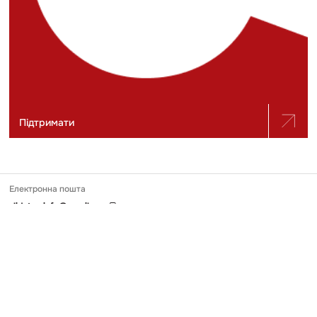
Підтримати
Електронна пошта
slidstvo.info@gmail.com
Номер телефону
+ 38 (050) 975-56-21
Поштова адреса
Україна, 04071, місто Київ, вул. Щекавицька, будинок 30/39, квартира
248
Ідентифікатор онлайн-медіа в Реєстрі