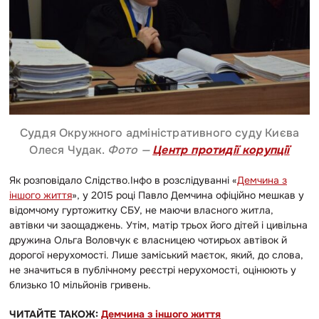
Суддя Окружного адміністративного суду Києва
Олеся Чудак.
Фото —
Центр протидії корупції
Як розповідало Слідство.Інфо в розслідуванні «
Демчина з
іншого життя
», у 2015 році Павло Демчина офіційно мешкав у
відомчому гуртожитку СБУ, не маючи власного житла,
автівки чи заощаджень. Утім, матір трьох його дітей і цивільна
дружина Ольга Воловчук є власницею чотирьох автівок й
дорогої нерухомості. Лише заміський маєток, який, до слова,
не значиться в публічному реєстрі нерухомості, оцінюють у
близько 10 мільйонів гривень.
ЧИТАЙТЕ ТАКОЖ:
Демчина з іншого життя